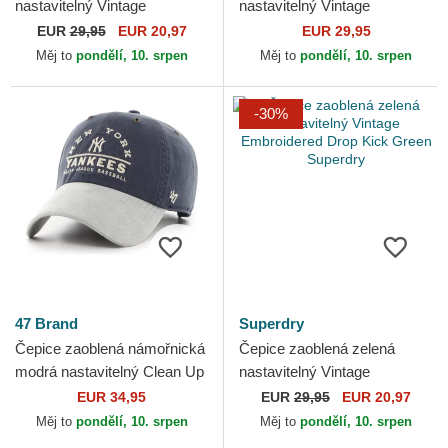
nastavitelný Vintage
nastavitelný Vintage
Embroidery Optic Pitch
Embroidered White Superdry
EUR
29,95
EUR 20,97
EUR 29,95
Superdry
Měj to
pondělí, 10. srpen
Měj to
pondělí, 10. srpen
-30%
47 Brand
Superdry
Čepice zaoblená námořnická
Čepice zaoblená zelená
modrá nastavitelný Clean Up
nastavitelný Vintage
Windham Suede Vintage
Embroidered Drop Kick
EUR 34,95
EUR
29,95
EUR 20,97
New York Yankees MLB...
Green Superdry
Měj to
pondělí, 10. srpen
Měj to
pondělí, 10. srpen