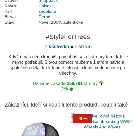
Uzávěr:
Snapback
Návrh:
Unisex
Kšilt:
zaoblená
Barva:
Černá
Stav:
Nové; 100% autentické
#StyleForTrees
1 kšiltovka
=
1 strom
Když u nás něco koupíš, pomáháš sázet stromy tam, kde je
nejvíc potřebují. S tvou pomocí můžeme 1 strom navíc a
společně udělat krok k udržitelnosti a lepší budoucnosti pro
všechny.
Už jsme zasadili
259.781
stromy
Děkuju!
Zákazníci, kteří si koupili tento produkt, koupili také
-30%