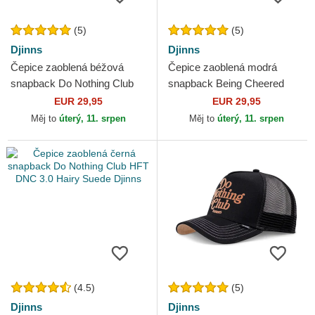
(5)
(5)
Djinns
Djinns
Čepice zaoblená béžová
Čepice zaoblená modrá
snapback Do Nothing Club
snapback Being Cheered
HFT DNC Sloth Djinns
HFT Djinns
EUR 29,95
EUR 29,95
Měj to
úterý, 11. srpen
Měj to
úterý, 11. srpen
(4.5)
(5)
Djinns
Djinns