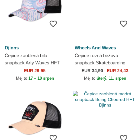
Djinns
Wheels And Waves
Čepice zaoblená bílá
Čepice rovná béžová
snapback Arty Waves HFT
snapback Skateboarding
Djinns
WW24 Wheels And Waves
EUR 29,95
EUR
34,90
EUR 24,43
Měj to
17 – 19 srpen
Měj to
úterý, 11. srpen