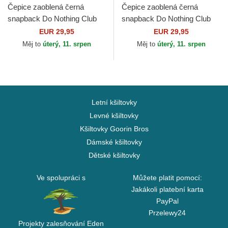
Čepice zaoblená černá
Čepice zaoblená černá
snapback Do Nothing Club
snapback Do Nothing Club
HFT DNC 3.0 Hairy Suede
HFT DNC 30th Djinns
EUR 29,95
EUR 29,95
Djinns
Měj to
úterý, 11. srpen
Měj to
úterý, 11. srpen
Letní kšiltovky
Levné kšiltovky
Kšiltovky Goorin Bros
Dámské kšiltovky
Dětské kšiltovky
Ve spolupráci s
Můžete platit pomocí:
Jakákoli platební karta
PayPal
Przelewy24
Projekty zalesňování Eden