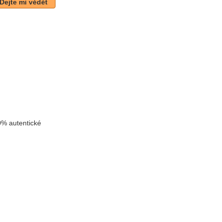
Dejte mi vědět
k
% autentické