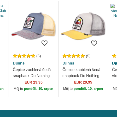
(5)
(5)
Djinns
Djinns
Dj
Čepice zaoblená šedá
Čepice zaoblená šedá
Če
snapback Do Nothing
snapback Do Nothing
ví
ry
Club HFT DNC New 1.4
Club HFT DNC New 1.6
Do
EUR 29,95
EUR 29,95
Djinns
Djinns
DN
pen
Měj to
pondělí, 10. srpen
Měj to
pondělí, 10. srpen
Mě