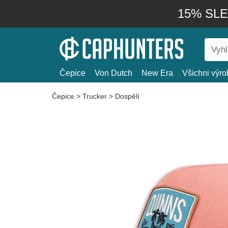
15% SLEV
Čepice
Von Dutch
New Era
Všichni výro
Čepice
>
Trucker
>
Dospělí