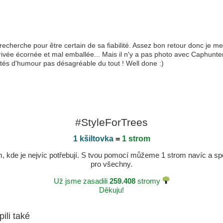
e recherche pour être certain de sa fiabilité. Assez bon retour donc je
rrivée écornée et mal emballée... Mais il n'y a pas photo avec Caphunter
ntés d'humour pas désagréable du tout ! Well done :)
#StyleForTrees
1 kšiltovka
=
1 strom
kde je nejvíc potřebují. S tvou pomocí můžeme 1 strom navíc a spole
pro všechny.
Už jsme zasadili
259.408
stromy
Děkuju!
pili také