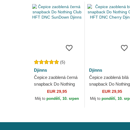
(5)
Djinns
Djinns
Čepice zaoblená černá
Čepice zaoblená bílá
snapback Do Nothing
snapback Do Nothing
Club HFT DNC
Club HFT DNC Cher
EUR 29,95
EUR 29,95
SunDown Djinns
Djinns
Měj to
pondělí, 10. srpen
Měj to
pondělí, 10. sr