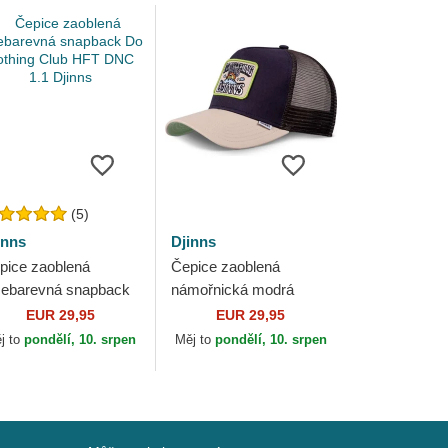
(5)
inns
Djinns
pice zaoblená
Čepice zaoblená
cebarevná snapback
námořnická modrá
 Nothing Club HFT
snapback Do Nothing
EUR 29,95
EUR 29,95
C 1.1 Djinns
Club HFT DNC Sun
j to
pondělí, 10. srpen
Měj to
pondělí, 10. srpen
Djinns