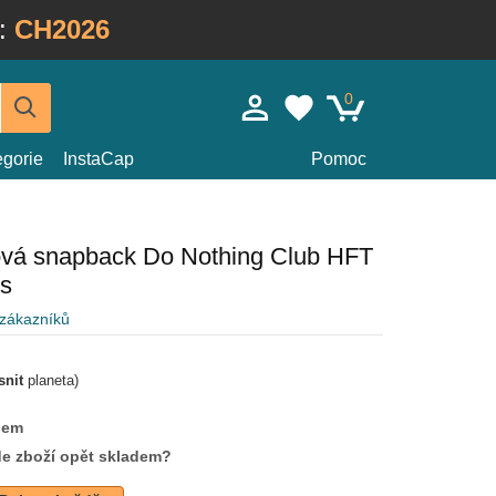
:
CH2026
0
egorie
InstaCap
Pomoc
ová snapback Do Nothing Club HFT
s
 zákazníků
snit
planeta)
dem
de zboží opět skladem?