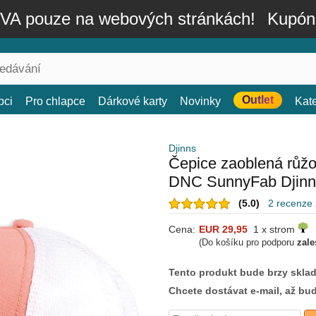
A pouze na webových stránkách!
Kupón
Outlet
bci
Pro chlapce
Dárkové karty
Novinky
Kat
Djinns
Čepice zaoblená růž
DNC SunnyFab Djinn
(5.0)
2 recenze
Cena:
EUR 29,95
1 x strom
(Do košíku pro podporu
zale
Tento produkt bude brzy skla
Chcete dostávat e-mail, až bu