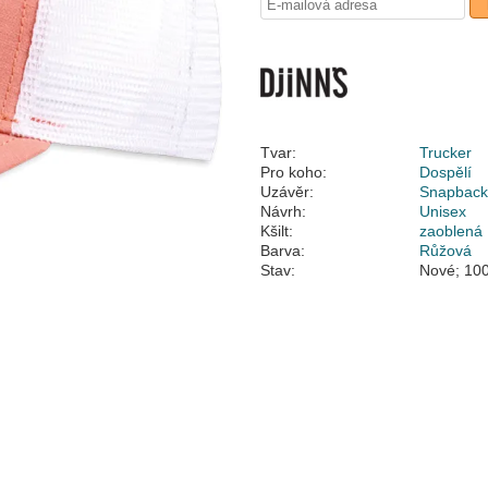
Tvar:
Trucker
Pro koho:
Dospělí
Uzávěr:
Snapbac
Návrh:
Unisex
Kšilt:
zaoblená
Barva:
Růžová
Stav:
Nové; 100