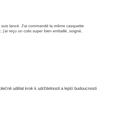
 me suis lancé. J'ai commandé la même casquette
, j'ai reçu un colis super bien emballé, soigné,
čně udělat krok k udržitelnosti a lepší budoucnosti