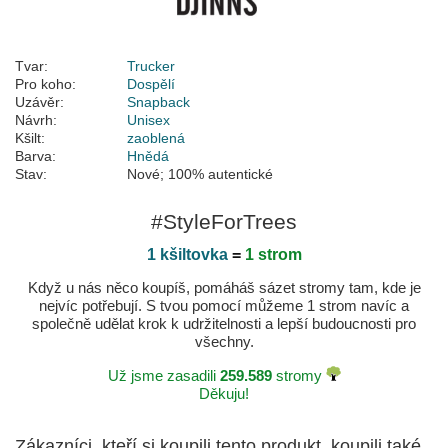
Tvar:
Trucker
Pro koho:
Dospělí
Uzávěr:
Snapback
Návrh:
Unisex
Kšilt:
zaoblená
Barva:
Hnědá
Stav:
Nové; 100% autentické
#StyleForTrees
1 kšiltovka
=
1 strom
Když u nás něco koupíš, pomáháš sázet stromy tam, kde je
nejvíc potřebují. S tvou pomocí můžeme 1 strom navíc a
společně udělat krok k udržitelnosti a lepší budoucnosti pro
všechny.
Už jsme zasadili
259.589
stromy
Děkuju!
Zákazníci, kteří si koupili tento produkt, koupili také