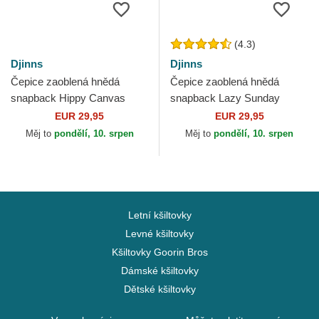
(4.3)
Djinns
Djinns
Čepice zaoblená hnědá
Čepice zaoblená hnědá
snapback Hippy Canvas
snapback Lazy Sunday
HFT Djinns
Coffee HFT Djinns
EUR 29,95
EUR 29,95
Měj to
pondělí, 10. srpen
Měj to
pondělí, 10. srpen
Letní kšiltovky
Levné kšiltovky
Kšiltovky Goorin Bros
Dámské kšiltovky
Dětské kšiltovky