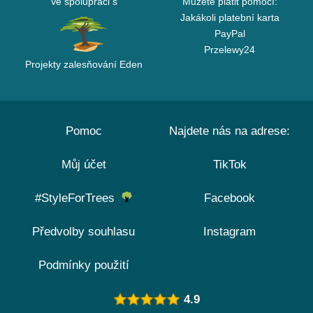
Ve spolupráci s
Můžete platit pomocí:
Jakákoli platební karta
PayPal
Przelewy24
Projekty zalesňování Eden
Pomoc
Najdete nás na adrese:
Můj účet
TikTok
#StyleForTrees
Facebook
Předvolby souhlasu
Instagram
Podmínky použití
4.9