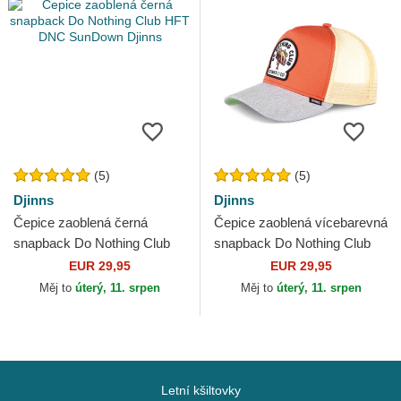
(5)
(5)
Djinns
Djinns
Čepice zaoblená černá
Čepice zaoblená vícebarevná
snapback Do Nothing Club
snapback Do Nothing Club
HFT DNC SunDown Djinns
HFT DNC 1.1 Djinns
EUR 29,95
EUR 29,95
Měj to
úterý, 11. srpen
Měj to
úterý, 11. srpen
Letní kšiltovky