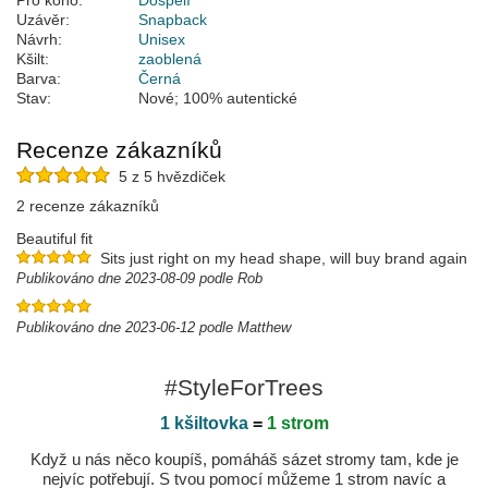
Pro koho:
Dospělí
Uzávěr:
Snapback
Návrh:
Unisex
Kšilt:
zaoblená
Barva:
Černá
Stav:
Nové; 100% autentické
Recenze zákazníků
5 z 5 hvězdiček
2 recenze zákazníků
Beautiful fit
Sits just right on my head shape, will buy brand again
Publikováno dne 2023-08-09 podle Rob
Publikováno dne 2023-06-12 podle Matthew
#StyleForTrees
1 kšiltovka
=
1 strom
Když u nás něco koupíš, pomáháš sázet stromy tam, kde je
nejvíc potřebují. S tvou pomocí můžeme 1 strom navíc a