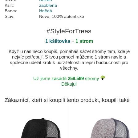
Kšilt:
zaoblená
Barva:
Hnědá
Stav:
Nové; 100% autentické
#StyleForTrees
1 kšiltovka
=
1 strom
Když u nás něco koupíš, pomáháš sázet stromy tam, kde je
nejvíc potřebují. S tvou pomocí můžeme 1 strom navíc a
společně udělat krok k udržitelnosti a lepší budoucnosti pro
všechny.
Už jsme zasadili
259.589
stromy
Děkuju!
Zákazníci, kteří si koupili tento produkt, koupili také