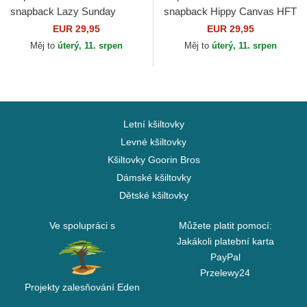
snapback Lazy Sunday
snapback Hippy Canvas HFT
Coffee Club HFT Djinns
Djinns
EUR 29,95
EUR 29,95
Měj to
úterý, 11. srpen
Měj to
úterý, 11. srpen
Letní kšiltovky
Levné kšiltovky
Kšiltovky Goorin Bros
Dámské kšiltovky
Dětské kšiltovky
Ve spolupráci s
Můžete platit pomocí:
Jakákoli platební karta
PayPal
Przelewy24
Projekty zalesňování Eden