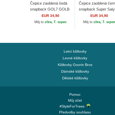
Čepice zaoblená šedá
Čepice zaoblená čer
snapback GOL7 GOLB
snapback Super Sai
Grendizer Robot
Blue CAS GOK1 Son
EUR 34,90
EUR 34,90
Grendizer Capslab
Goku Dragon Ball
Měj to
zítra, 7. srpen
Měj to
zítra, 7. srpe
Capslab
Letní kšiltovky
Levné kšiltovky
Kšiltovky Goorin Bros
Dámské kšiltovky
Dětské kšiltovky
Pomoc
Můj účet
#StyleForTrees
Předvolby souhlasu