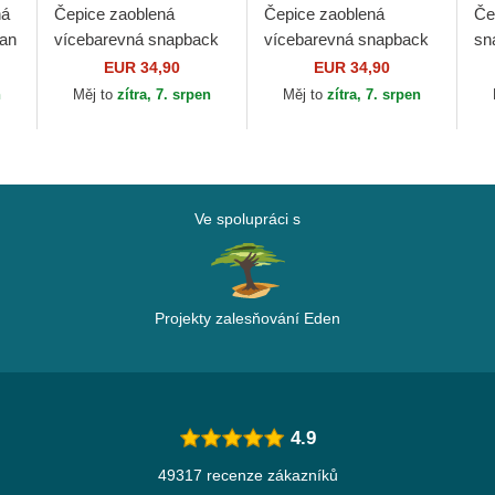
ná
Čepice zaoblená
Čepice zaoblená
Če
yan
vícebarevná snapback
vícebarevná snapback
sn
CLA5 Von Dutch
BAS Von Dutch
Vo
EUR 34,90
EUR 34,90
n
Měj to
zítra, 7. srpen
Měj to
zítra, 7. srpen
Ve spolupráci s
Projekty zalesňování Eden
4.9
49317 recenze zákazníků