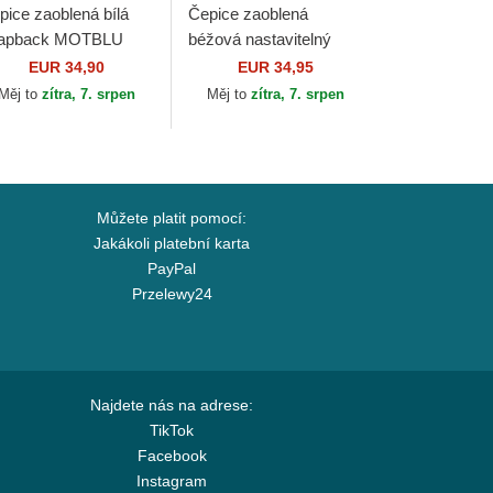
pice zaoblená bílá
Čepice zaoblená
apback MOTBLU
béžová nastavitelný
n Dutch
9FORTY World Series
EUR 34,90
EUR 34,95
New York Yankees MLB
Měj to
zítra, 7. srpen
Měj to
zítra, 7. srpen
New Era
Můžete platit pomocí:
Jakákoli platební karta
PayPal
Przelewy24
Najdete nás na adrese:
TikTok
Facebook
Instagram