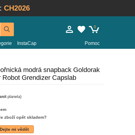
:
CH2026
0
egorie
InstaCap
Pomoc
ořnická modrá snapback Goldorak
Robot Grendizer Capslab
snit
planeta)
dem
de zboží opět skladem?
Dejte mi vědět