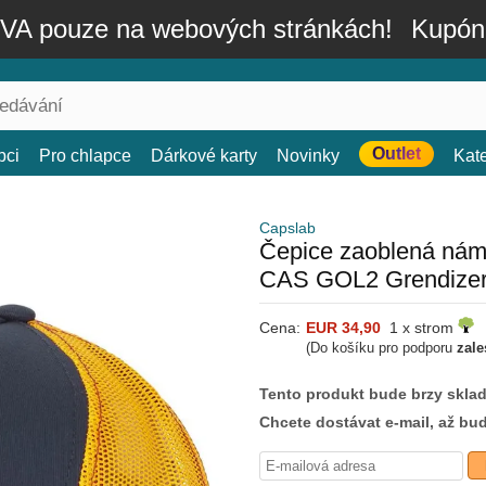
A pouze na webových stránkách!
Kupón
Outlet
bci
Pro chlapce
Dárkové karty
Novinky
Kat
Capslab
Čepice zaoblená nám
CAS GOL2 Grendizer 
Cena:
EUR 34,90
1 x strom
(Do košíku pro podporu
zale
Tento produkt bude brzy skla
Chcete dostávat e-mail, až bu