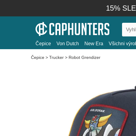
15% SLEV
Čepice
Von Dutch
New Era
Všichni výro
Čepice
>
Trucker
>
Robot Grendizer