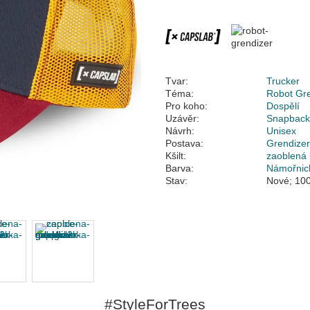
Tvar:
Trucker
Téma:
Robot Gr
Pro koho:
Dospělí
Uzávěr:
Snapbac
Návrh:
Unisex
Postava:
Grendize
Kšilt:
zaoblená
Barva:
Námořnic
Stav:
Nové; 100
#StyleForTrees