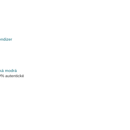
endizer
k
r
ká modrá
% autentické