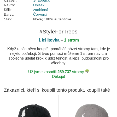
Uzávěr:
Snapback
Návrh:
Unisex
Kšilt:
zaoblená
Barva:
Červená
Stav:
Nové; 100% autentické
#StyleForTrees
1 kšiltovka
=
1 strom
Když u nás něco koupíš, pomáháš sázet stromy tam, kde je
nejvíc potřebují. S tvou pomocí můžeme 1 strom navíc a
společně udělat krok k udržitelnosti a lepší budoucnosti pro
všechny.
Už jsme zasadili
259.737
stromy
Děkuju!
Zákazníci, kteří si koupili tento produkt, koupili také