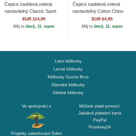
Čepice zaoblená zelená
Čepice zaoblená zelená
nastavitelný Classic Sport
nastavitelný Cotton Chino
Twill Bear Polo Ralph Lauren
Classic Sport Polo Ralph
EUR 114,95
EUR 64,95
Lauren
Měj to
úterý, 11. srpen
Měj to
úterý, 11. srpen
Letní kšiltovky
Levné kšiltovky
Kšiltovky Goorin Bros
Dámské kšiltovky
Dětské kšiltovky
Ve spolupráci s
Můžete platit pomocí:
Jakákoli platební karta
PayPal
Przelewy24
Projekty zalesňování Eden