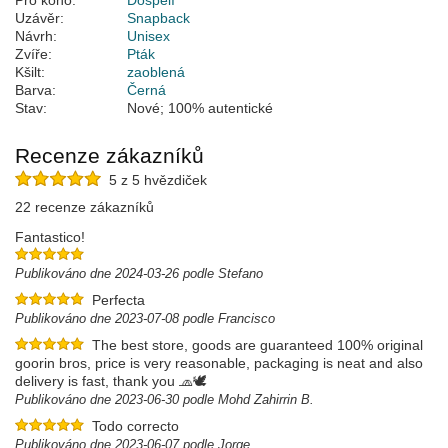
Pro koho:
Dospělí
Uzávěr:
Snapback
Návrh:
Unisex
Zvíře:
Pták
Kšilt:
zaoblená
Barva:
Černá
Stav:
Nové; 100% autentické
Recenze zákazníků
5 z 5 hvězdiček
22 recenze zákazníků
Fantastico!
Publikováno dne 2024-03-26 podle Stefano
Perfecta
Publikováno dne 2023-07-08 podle Francisco
The best store, goods are guaranteed 100% original
goorin bros, price is very reasonable, packaging is neat and also
delivery is fast, thank you 🧢🕊️
Publikováno dne 2023-06-30 podle Mohd Zahirrin B.
Todo correcto
Publikováno dne 2023-06-07 podle Jorge