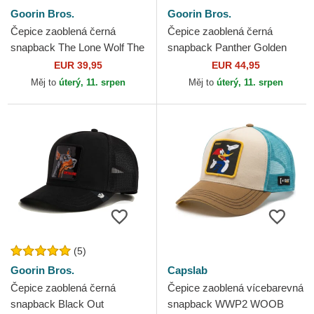
Goorin Bros.
Goorin Bros.
Čepice zaoblená černá
Čepice zaoblená černá
snapback The Lone Wolf The
snapback Panther Golden
Farm Goorin Bros.
Suede The Farm Goorin
EUR 39,95
EUR 44,95
Bros.
Měj to
úterý, 11. srpen
Měj to
úterý, 11. srpen
(5)
Goorin Bros.
Capslab
Čepice zaoblená černá
Čepice zaoblená vícebarevná
snapback Black Out
snapback WWP2 WOOB