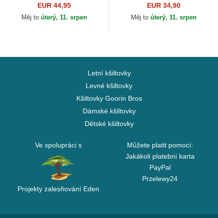
Doberman Metallic The Farm
Woody Woodpecker Capslab
EUR 44,95
EUR 34,90
Goorin Bros.
Měj to
úterý, 11. srpen
Měj to
úterý, 11. srpen
Letní kšiltovky
Levné kšiltovky
Kšiltovky Goorin Bros
Dámské kšiltovky
Dětské kšiltovky
Ve spolupráci s
Můžete platit pomocí:
Jakákoli platební karta
PayPal
Przelewy24
Projekty zalesňování Eden