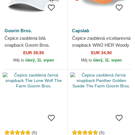
Goorin Bros.
Capslab
Čepice zaoblená bílá
Čepice zaoblená vícebarevná
snapback Goorin Bros.
snapback WW2 HER Woody
Pelican Bird Escape Not Into
Woodpecker Capslab
EUR 39,95
EUR 34,90
Yoga Great Escape The...
Měj to
úterý, 11. srpen
Měj to
úterý, 11. srpen
(5)
(5)