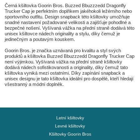
Černá kšiltovka Goorin Bros. Buzzed Bbuzzzedd Dragonfly
Trucker Cap je perfektním doplňkem jakéhokoli ležérního nebo
sportovního outfitu. Design snapback této kšiltovky umožňuje
snadné nastavení požadované velikosti a zajišťuje pohodlné a
bezpečné nošení. Vyšívaná vážka na přední straně dodává této
unisex kšiltovce nádech originality a stylu, díky čemuž je
jedinečným a poutavým kouskem.
Goorin Bros. je značka uznávaná pro kvalitu a styl svých
produktů a kšiltovka Buzzed Bbuzzzedd Dragonfly Trucker Cap
není výjimkou. Vyšívaná vážka na přední straně kšiltovky
dodává nádech sofistikovanosti a originality, díky čemuž tato
kšiltovka vyniká mezi ostatními. Díky zapínání snapback a
unisex designu je tato kšiltovka ideální pro dospělé, kteří hledají
všestranný a módní doplněk.
Letní kšiltovky
Levné kšiltovky
Kšiltovky Goorin Bros