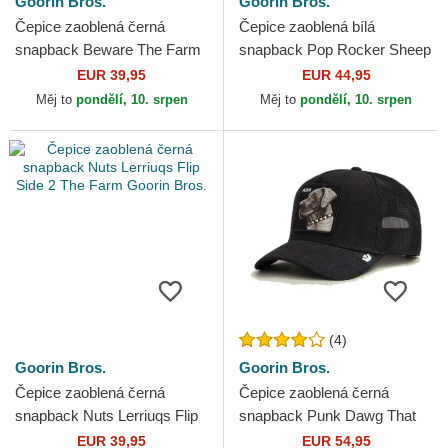
Goorin Bros.
Goorin Bros.
Čepice zaoblená černá
Čepice zaoblená bílá
snapback Beware The Farm
snapback Pop Rocker Sheep
Goorin Bros.
The Farm Goorin Bros.
EUR 39,95
EUR 44,95
Měj to
pondělí, 10. srpen
Měj to
pondělí, 10. srpen
(4)
Goorin Bros.
Goorin Bros.
Čepice zaoblená černá
Čepice zaoblená černá
snapback Nuts Lerriuqs Flip
snapback Punk Dawg That
Side 2 The Farm Goorin
Dawg In Me The Farm
EUR 39,95
EUR 54,95