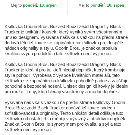
Bros.
Goorin Bros.
Měj to
pondělí, 10. srpen
Měj to
pondělí, 10. srpen
Kšiltovka Goorin Bros. Buzzed Bbuzzzedd Dragonfly Black
Trucker je unikátní kousek, který vyniká svým všestranným
unisex designem. Vyšívaná nášivka s vážkou na přední straně
dodává této kšiltovce se zapínáním na kšiltovku pro dospělé
nádech originality a stylu. Goorin Bros. je značka proslulá
kvalitou svých produktů a tato kšiltovka není výjimkou.
Kšiltovka Goorin Bros. Buzzed Bbuzzzedd Dragonfly Black
Trucker je ideální pro ty, kteří hledají doplněk, který kombinuje
styl a pohodlí. Vyrobena z vysoce kvalitních materiálů, tato
kšiltovka se zapínáním na kšiltovku pohodlně padne a zajišťuje
pohodlné a bezpečné nošení. Unisex design kšiltovky je ideální
pro muže i ženy, kteří hledají všestranný a módní doplněk.
Vyšívaná nášivka s vážkou na přední straně kšiltovky Goorin
Bros. Buzzzedd Black Trucker dodává kšiltovce nádech
sofistikovanosti a originality. Tento unikátní detail odlišuje tuto
kšiltovku od ostatních a mění ji v výrazný a atraktivní doplněk.
Značka Goorin Bros. je synonymem pro kvalitu a styl a tato
kšiltovka není výjimkou.