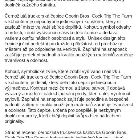
doplněk každého šatníku.
Černožlutá truckerská čepice Goorin Bros. Cock Trip The Farm
s kohoutem je nepochybně jedinečným kouskem, který si
zaslouží místo ve vaší sbírce doplňků. Kohout, symbol odvahy
a hrdosti, zdobí vyšívanou nášivku této čepice a dodává
vašemu outfitu nádech osobnosti a stylu. Unisex design této
čepice ji činí perfektní pro každou příležitost, od procházky
městem až po odpoledne na venkově. Zapínání na snapback
zajišťuje perfektní padnutí a kvalita použitých materiálů zaručuje
trvanlivost a odolnost.
Kohout, symbolické zvíře, které zdobí vyšívanou nášivku
černožluté truckerské čepice Goorin Bros. Cock Trip The Farm
s kohoutem, je detail, který dělá tuto čepici jedinečnou a
výjimečnou. Kontrast mezi černou a žlutou barvou jí dodává
výrazný a moderní nádech, ideální pro ty, kteří chtějí vyniknout
stylově. Zapínání na snapback zajišťuje pohodlné a bezpečné
padnutí, zatímco kvalita použitých materiálů zaručuje trvanlivost
a odolnost. Tato čepice, určená pro dospělé, je nezbytným
doplňkem pro ty, kteří chtějí doplnit svůj vzhled nádechem
originality.
Stručně řečeno, černožlutá truckerská kšiltovka Goorin Bros.
Cock Trip The Farm s kohoutem je jedinečný kousek, který