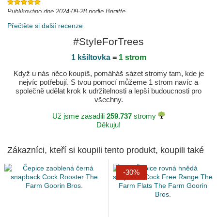
Publikováno dne 2024-09-28 podle Brigitte
Bellissimo capellino come del resto tutti gli acquisti
Přečtěte si další recenze
fatti su qusto sito .Consegna e imballaggio perfetto .GRAZIE
#StyleForTrees
Publikováno dne 2024-08-21 podle Filippo
1 kšiltovka
=
1 strom
Když u nás něco koupíš, pomáháš sázet stromy tam, kde je
nejvíc potřebují. S tvou pomocí můžeme 1 strom navíc a
společně udělat krok k udržitelnosti a lepší budoucnosti pro
všechny.
Už jsme zasadili
259.737
stromy
Děkuju!
Zákazníci, kteří si koupili tento produkt, koupili také
-30%