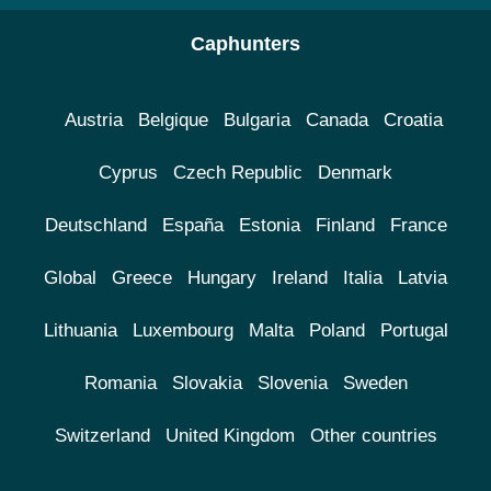
Caphunters
Austria
Belgique
Bulgaria
Canada
Croatia
Cyprus
Czech Republic
Denmark
Deutschland
España
Estonia
Finland
France
Global
Greece
Hungary
Ireland
Italia
Latvia
Lithuania
Luxembourg
Malta
Poland
Portugal
Romania
Slovakia
Slovenia
Sweden
Switzerland
United Kingdom
Other countries