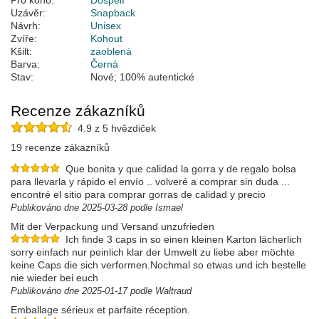
Pro koho:
Dospělí
Uzávěr:
Snapback
Návrh:
Unisex
Zvíře:
Kohout
Kšilt:
zaoblená
Barva:
Černá
Stav:
Nové; 100% autentické
Recenze zákazníků
4.9 z 5 hvězdiček
19 recenze zákazníků
Que bonita y que calidad la gorra y de regalo bolsa
para llevarla y rápido el envío .. volveré a comprar sin duda ...
encontré el sitio para comprar gorras de calidad y precio
Publikováno dne 2025-03-28 podle Ismael
Mit der Verpackung und Versand unzufrieden
Ich finde 3 caps in so einen kleinen Karton lächerlich
sorry einfach nur peinlich klar der Umwelt zu liebe aber möchte
keine Caps die sich verformen.Nochmal so etwas und ich bestelle
nie wieder bei euch
Publikováno dne 2025-01-17 podle Waltraud
Emballage sérieux et parfaite réception.