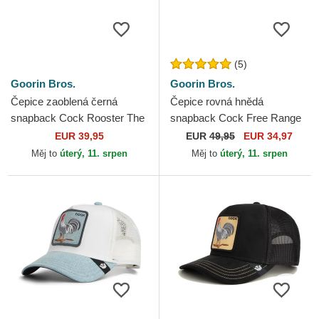
(5)
Goorin Bros.
Goorin Bros.
Čepice zaoblená černá
Čepice rovná hnědá
snapback Cock Rooster The
snapback Cock Free Range
Farm Goorin Bros.
The Farm Flats The Farm
EUR 39,95
EUR
49,95
EUR 34,97
Goorin Bros.
Měj to
úterý, 11. srpen
Měj to
úterý, 11. srpen