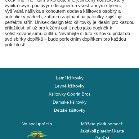
vyniká svým poutavým designem a všestranným stylem.
Vyšívaná nášivka s kohoutem dodává kšiltovce osobitý a
autentický nádech, zatímco zapínání na patentky zajišťuje
perfektní střih. Unisex design této kšiltovky je ideální pro každou
příležitost, ať už pro ležérní outfit nebo jako doplněk k
sofistikovanějšímu outfitu. Neváhejte si tuto kšiltovku přidat do
své sbírky doplňků – bude perfektním doplňkem pro každou
příležitost!
Letní kšiltovky
Levné kšiltovky
Kšiltovky Goorin Bros
Dámské kšiltovky
Dětské kšiltovky
Ve spolupráci s
Můžete platit pomocí:
Jakákoli platební karta
PayPal