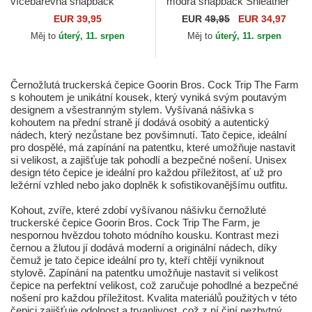
vícebarevná snapback
modrá snapback Shleather
Goorin Bros. Cock Team
Cock The Farm Goorin Bros.
EUR 39,95
EUR
49,95
EUR 34,97
Rooster Original Recipe
Měj to
úterý, 11. srpen
Měj to
úterý, 11. srpen
Team Pride...
Černožlutá truckerská čepice Goorin Bros. Cock Trip The Farm
s kohoutem je unikátní kousek, který vyniká svým poutavým
designem a všestranným stylem. Vyšívaná nášivka s
kohoutem na přední straně jí dodává osobitý a autentický
nádech, který nezůstane bez povšimnutí. Tato čepice, ideální
pro dospělé, má zapínání na patentku, které umožňuje nastavit
si velikost, a zajišťuje tak pohodlí a bezpečné nošení. Unisex
design této čepice je ideální pro každou příležitost, ať už pro
ležérní vzhled nebo jako doplněk k sofistikovanějšímu outfitu.
Kohout, zvíře, které zdobí vyšívanou nášivku černožluté
truckerské čepice Goorin Bros. Cock Trip The Farm, je
nespornou hvězdou tohoto módního kousku. Kontrast mezi
černou a žlutou jí dodává moderní a originální nádech, díky
čemuž je tato čepice ideální pro ty, kteří chtějí vyniknout
stylově. Zapínání na patentku umožňuje nastavit si velikost
čepice na perfektní velikost, což zaručuje pohodlné a bezpečné
nošení pro každou příležitost. Kvalita materiálů použitých v této
čepici zajišťuje odolnost a trvanlivost, což z ní činí nezbytný