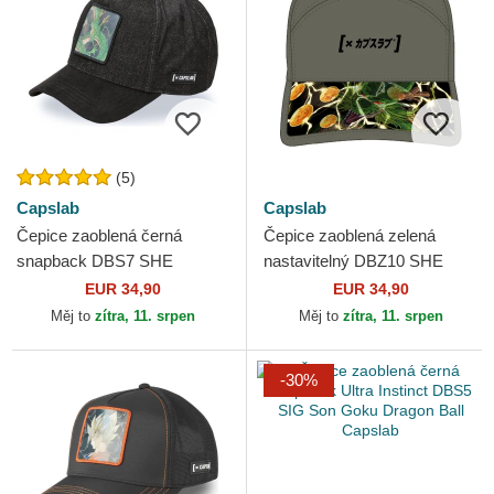
(5)
Capslab
Capslab
Čepice zaoblená černá
Čepice zaoblená zelená
snapback DBS7 SHE
nastavitelný DBZ10 SHE
Shenron Dragon Ball Capslab
Shenron Dragon Ball Capslab
EUR 34,90
EUR 34,90
Měj to
zítra, 11. srpen
Měj to
zítra, 11. srpen
-30%