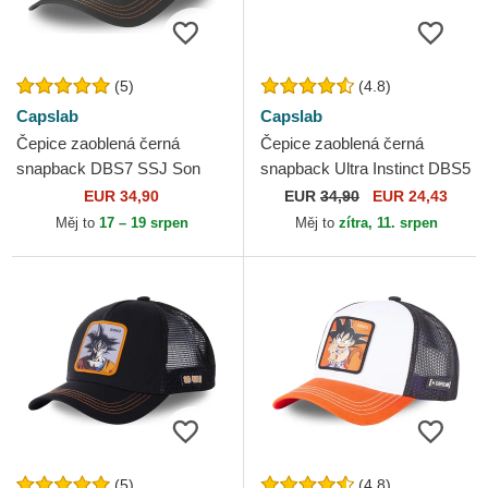
(5)
(4.8)
Capslab
Capslab
Čepice zaoblená černá
Čepice zaoblená černá
snapback DBS7 SSJ Son
snapback Ultra Instinct DBS5
Goku Dragon Ball Capslab
SIG Son Goku Dragon Ball
EUR 34,90
EUR
34,90
EUR 24,43
Capslab
Měj to
17 – 19 srpen
Měj to
zítra, 11. srpen
(5)
(4.8)