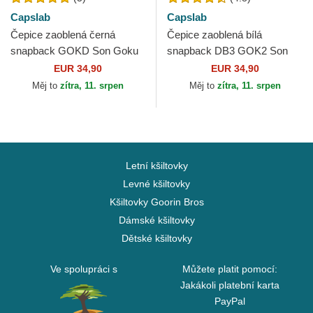
Capslab
Capslab
Čepice zaoblená černá
Čepice zaoblená bílá
snapback GOKD Son Goku
snapback DB3 GOK2 Son
Dragon Ball Capslab
Goku Dragon Ball Capslab
EUR 34,90
EUR 34,90
Měj to
zítra, 11. srpen
Měj to
zítra, 11. srpen
Letní kšiltovky
Levné kšiltovky
Kšiltovky Goorin Bros
Dámské kšiltovky
Dětské kšiltovky
Ve spolupráci s
Můžete platit pomocí:
Jakákoli platební karta
PayPal