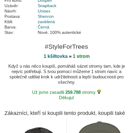
Pro koho:
Dospělí
Uzávěr:
Snapback
Návrh:
Unisex
Postava:
Shenron
Kšilt:
zaoblená
Barva:
Černá
Stav:
Nové; 100% autentické
#StyleForTrees
1 kšiltovka
=
1 strom
Když u nás něco koupíš, pomáháš sázet stromy tam, kde je
nejvíc potřebují. S tvou pomocí můžeme 1 strom navíc a
společně udělat krok k udržitelnosti a lepší budoucnosti pro
všechny.
Už jsme zasadili
259.788
stromy
Děkuju!
Zákazníci, kteří si koupili tento produkt, koupili také