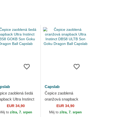
pslab
Capslab
pice zaoblená šedá
Čepice zaoblená
apback Ultra Instinct
oranžová snapback
S8 GOKB Son Goku
Ultra Instinct DBS8
EUR 34,90
EUR 34,90
agon Ball Capslab
ULTB Son Goku Dragon
Měj to
zítra, 7. srpen
Měj to
zítra, 7. srpen