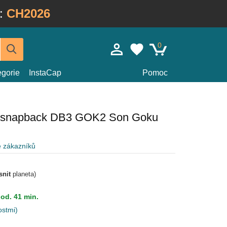
:
CH2026
0
egorie
InstaCap
Pomoc
lá snapback DB3 GOK2 Son Goku
e zákazníků
snit
planeta)
hod. 41 min.
ostmi)