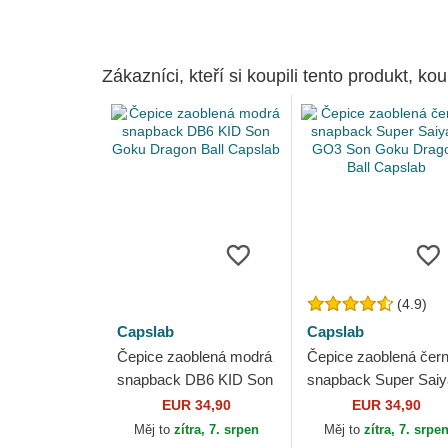
Zákazníci, kteří si koupili tento produkt, kou
(4.9)
Capslab
Capslab
Čepice zaoblená modrá
Čepice zaoblená čer
snapback DB6 KID Son
snapback Super Sai
Goku Dragon Ball
GO3 Son Goku Drag
EUR 34,90
EUR 34,90
Capslab
Ball Capslab
Měj to
zítra, 7. srpen
Měj to
zítra, 7. srpe