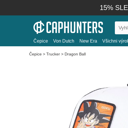
15% SLEV
Čepice
Von Dutch
New Era
Všichni výro
Čepice
>
Trucker
>
Dragon Ball