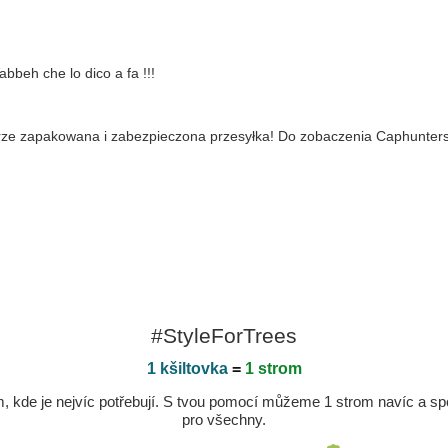
abbeh che lo dico a fa !!!
brze zapakowana i zabezpieczona przesyłka! Do zobaczenia Caphunters
#StyleForTrees
1 kšiltovka
=
1 strom
kde je nejvíc potřebují. S tvou pomocí můžeme 1 strom navíc a spole
pro všechny.