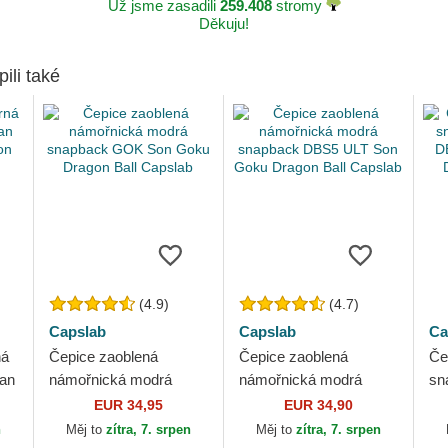
Už jsme zasadili
259.408
stromy
Děkuju!
pili také
(4.9)
(4.7)
Capslab
Capslab
Ca
ná
Čepice zaoblená
Čepice zaoblená
Če
yan
námořnická modrá
námořnická modrá
sn
on
snapback GOK Son
snapback DBS5 ULT
DB
EUR 34,95
EUR 34,90
Goku Dragon Ball
Son Goku Dragon Ball
Dr
n
Měj to
zítra, 7. srpen
Měj to
zítra, 7. srpen