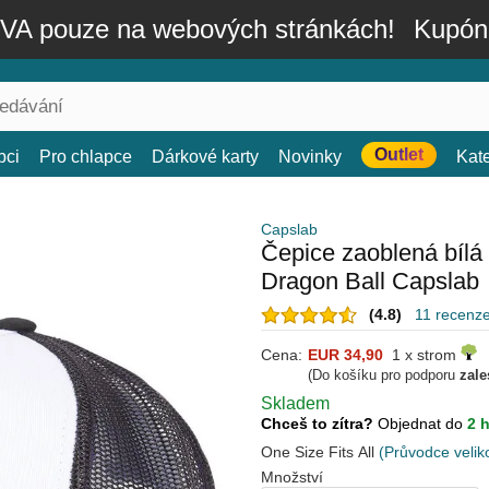
A pouze na webových stránkách!
Kupón
Outlet
bci
Pro chlapce
Dárkové karty
Novinky
Kat
Capslab
Čepice zaoblená bí
Dragon Ball Capslab
(4.8)
11 recenz
Cena:
EUR 34,90
1 x strom
(Do košíku pro podporu
zale
Skladem
Chceš to zítra?
Objednat do
2 
One Size Fits All
(Průvodce velik
Množství