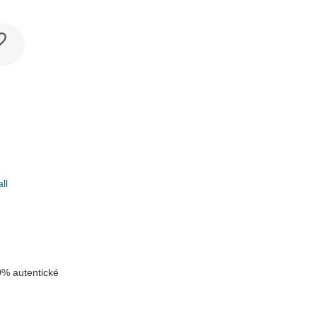
ll
k
u
% autentické