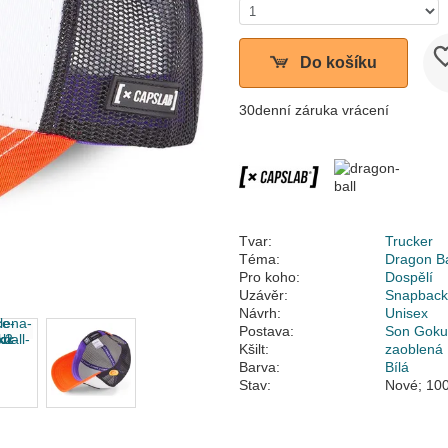
Do košíku
30denní záruka vrácení
Tvar:
Trucker
Téma:
Dragon Ba
Pro koho:
Dospělí
Uzávěr:
Snapbac
Návrh:
Unisex
Postava:
Son Gok
Kšilt:
zaoblená
Barva:
Bílá
Stav:
Nové; 100