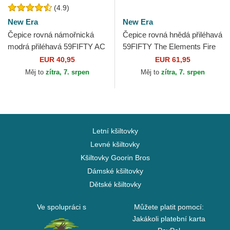
(4.9)
New Era
New Era
Čepice rovná námořnická
Čepice rovná hnědá přiléhavá
modrá přiléhavá 59FIFTY AC
59FIFTY The Elements Fire
Perf Atlanta Braves MLB
Pin Los Angeles Dodgers
EUR 40,95
EUR 61,95
New Era
MLB New Era
Měj to
zítra, 7. srpen
Měj to
zítra, 7. srpen
Letní kšiltovky
Levné kšiltovky
Kšiltovky Goorin Bros
Dámské kšiltovky
Dětské kšiltovky
Ve spolupráci s
Můžete platit pomocí:
Jakákoli platební karta