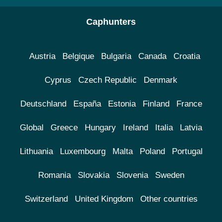
Caphunters
Austria
Belgique
Bulgaria
Canada
Croatia
Cyprus
Czech Republic
Denmark
Deutschland
España
Estonia
Finland
France
Global
Greece
Hungary
Ireland
Italia
Latvia
Lithuania
Luxembourg
Malta
Poland
Portugal
Romania
Slovakia
Slovenia
Sweden
Switzerland
United Kingdom
Other countries