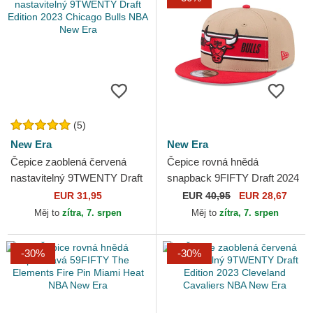
(5)
New Era
New Era
Čepice zaoblená červená
Čepice rovná hnědá
nastavitelný 9TWENTY Draft
snapback 9FIFTY Draft 2024
Edition 2023 Chicago Bulls
Chicago Bulls NBA New Era
EUR 31,95
EUR
40,95
EUR 28,67
NBA New Era
Měj to
zítra, 7. srpen
Měj to
zítra, 7. srpen
-30%
-30%