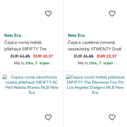
New Era
New Era
Čepice rovná hnědá
Čepice zaoblená červená
přiléhavá 59FIFTY The
nastavitelný 9TWENTY Draft
Elements Fire Pin Miami
Edition 2023 Cleveland
EUR
61,95
EUR 43,37
EUR
31,95
EUR 22,37
Heat NBA New Era
Cavaliers NBA New Era
Měj to
zítra, 7. srpen
Měj to
zítra, 7. srpen