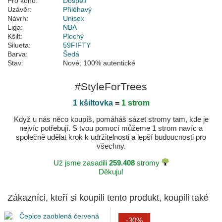
Pro koho:
Dospělí
Uzávěr:
Přiléhavý
Návrh:
Unisex
Liga:
NBA
Kšilt:
Plochý
Silueta:
59FIFTY
Barva:
Šedá
Stav:
Nové; 100% autentické
#StyleForTrees
1 kšiltovka
=
1 strom
Když u nás něco koupíš, pomáháš sázet stromy tam, kde je
nejvíc potřebují. S tvou pomocí můžeme 1 strom navíc a
společně udělat krok k udržitelnosti a lepší budoucnosti pro
všechny.
Už jsme zasadili
259.408
stromy
Děkuju!
Zákazníci, kteří si koupili tento produkt, koupili také
-30%