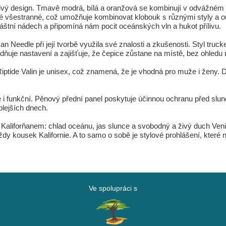
řivý design. Tmavě modrá, bílá a oranžová se kombinují v odvážném 
ké všestranné, což umožňuje kombinovat klobouk s různými styly a out
štní nádech a připomíná nám pocit oceánských vln a hukot přílivu.
can Needle při její tvorbě využila své znalosti a zkušenosti. Styl tru
uje nastavení a zajišťuje, že čepice zůstane na místě, bez ohledu na 
Riptide Valin je unisex, což znamená, že je vhodná pro muže i žen
e i funkční. Pěnový přední panel poskytuje účinnou ochranu před slu
plejších dnech.
 Kaliforňanem: chlad oceánu, jas slunce a svobodný a živý duch Venic
 kousek Kalifornie. A to samo o sobě je stylové prohlášení, které 
Ve spolupráci s