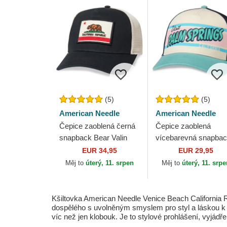
(5)
(5)
American Needle
American Needle
Čepice zaoblená černá
Čepice zaoblená
snapback Bear Valin
vícebarevná snapba
American Needle
California Sinclair
EUR 34,95
EUR 29,95
American Needle
Měj to
úterý, 11. srpen
Měj to
úterý, 11. srp
Kšiltovka American Needle Venice Beach California
dospělého s uvolněným smyslem pro styl a láskou k 
víc než jen klobouk. Je to stylové prohlášení, vyjád