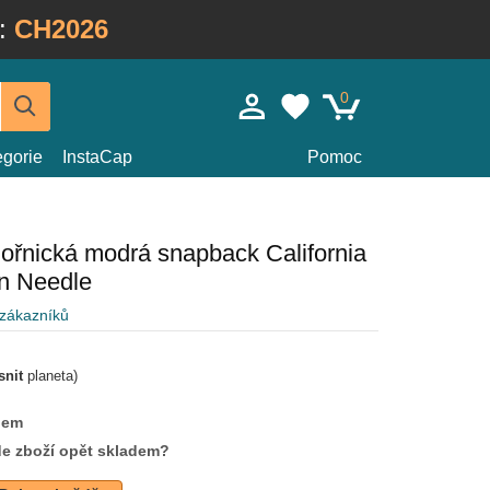
:
CH2026
0
egorie
InstaCap
Pomoc
ořnická modrá snapback California
an Needle
 zákazníků
snit
planeta)
dem
de zboží opět skladem?