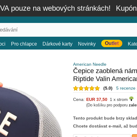
A pouze na webových stránkách!
Kupón
Outlet
bci
Pro chlapce
Dárkové karty
Novinky
Kat
American Needle
Čepice zaoblená nám
Riptide Valin Americ
(5.0)
5 recenze
Cena:
EUR 37,50
1 x strom
(Do košíku pro podporu
zale
Tento produkt bude brzy skla
Chcete dostávat e-mail, až bu