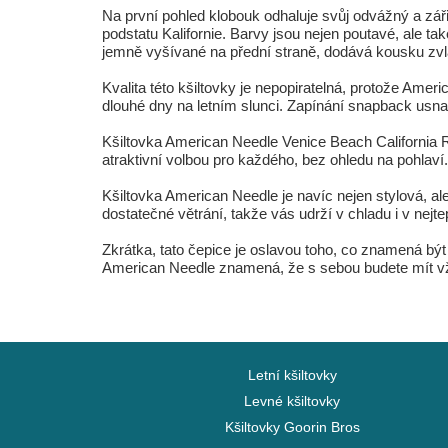
Na první pohled klobouk odhaluje svůj odvážný a zá
podstatu Kalifornie. Barvy jsou nejen poutavé, ale ta
jemně vyšívané na přední straně, dodává kousku zvlá
Kvalita této kšiltovky je nepopiratelná, protože Ameri
dlouhé dny na letním slunci. Zapínání snapback usnadň
Kšiltovka American Needle Venice Beach California 
atraktivní volbou pro každého, bez ohledu na pohlaví.
Kšiltovka American Needle je navíc nejen stylová, al
dostatečné větrání, takže vás udrží v chladu i v nejte
Zkrátka, tato čepice je oslavou toho, co znamená být
American Needle znamená, že s sebou budete mít vždy
Letní kšiltovky
Levné kšiltovky
Kšiltovky Goorin Bros