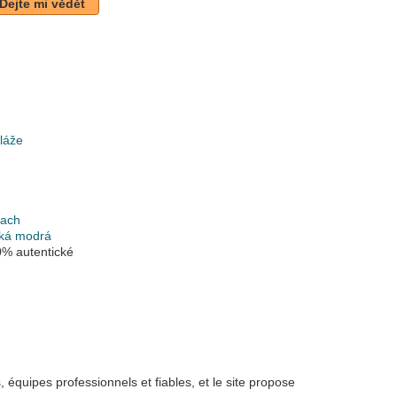
Dejte mi vědět
láže
k
each
ká modrá
% autentické
équipes professionnels et fiables, et le site propose