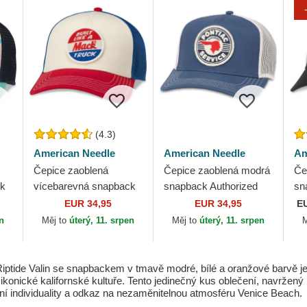
(4.3)
American Needle
American Needle
Am
Čepice zaoblená
Čepice zaoblená modrá
Če
ck
vícebarevná snapback
snapback Authorized
sn
Twill Valin Patch
Service Valin American
Va
EUR 34,95
EUR 34,95
E
American Needle
Needle
en
Měj to
úterý, 11. srpen
Měj to
úterý, 11. srpen
M
 Riptide Valin se snapbackem v tmavě modré, bílé a oranžové barv
ikonické kalifornské kultuře. Tento jedinečný kus oblečení, navr
ření individuality a odkaz na nezaměnitelnou atmosféru Venice Beach.