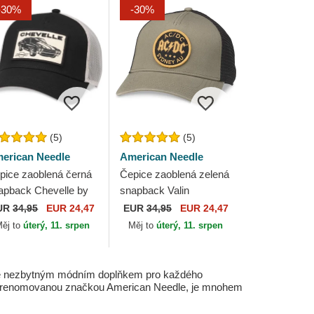
-30%
-30%
(5)
(5)
erican Needle
American Needle
pice zaoblená černá
Čepice zaoblená zelená
apback Chevelle by
snapback Valin
lin American Needle
American Needle
UR
34,95
EUR 24,47
EUR
34,95
EUR 24,47
ěj to
úterý, 11. srpen
Měj to
úterý, 11. srpen
ě je nezbytným módním doplňkem pro každého
žený renomovanou značkou American Needle, je mnohem