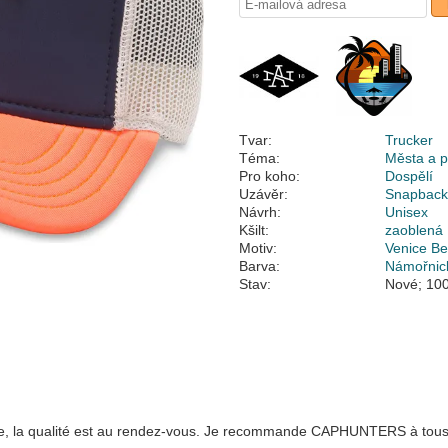
Tvar:
Trucker
Téma:
Města a p
Pro koho:
Dospělí
Uzávěr:
Snapbac
Návrh:
Unisex
Kšilt:
zaoblená
Motiv:
Venice B
Barva:
Námořnic
Stav:
Nové; 100
sse, la qualité est au rendez-vous. Je recommande CAPHUNTERS à tous, 