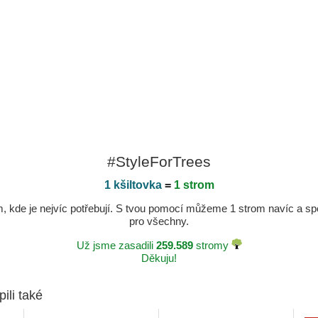
#StyleForTrees
1 kšiltovka
=
1 strom
kde je nejvíc potřebují. S tvou pomocí můžeme 1 strom navíc a spole
pro všechny.
Už jsme zasadili
259.589
stromy
Děkuju!
pili také