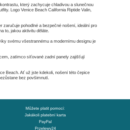
kontrastu, který zachycuje chladivou a slunečnou
fity. Logo Venice Beach California Riptide Valin,
cker zaručuje pohodlné a bezpečné nošení, ideální pro
to, jakou aktivitu děláte.
y. Díky svému všestrannému a modernímu designu je
ncem, zatímco síťované zadní panely zajišťují
e Beach. Ať už jste kdekoli, nošení této čepice
nezůstane bez povšimnutí.
Můžete platit pomocí:
Jakákoli platební karta
PayPal
Przelewy24