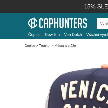
15% SLEV
Čepice
New Era
Von Dutch
Všichni výro
Čepice
>
Trucker
>
Města a pláže