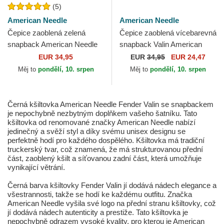
(5)
American Needle
American Needle
Čepice zaoblená zelená
Čepice zaoblená vícebarevná
snapback American Needle
snapback Valin American
Needle
EUR 34,95
EUR
34,95
EUR 24,47
Měj to
pondělí, 10. srpen
Měj to
pondělí, 10. srpen
Černá kšiltovka American Needle Fender Valin se snapbackem
je nepochybně nezbytným doplňkem vašeho šatníku. Tato
kšiltovka od renomované značky American Needle nabízí
jedinečný a svěží styl a díky svému unisex designu se
perfektně hodí pro každého dospělého. Kšiltovka má tradiční
truckerský tvar, což znamená, že má strukturovanou přední
část, zaoblený kšilt a síťovanou zadní část, která umožňuje
vynikající větrání.
Černá barva kšiltovky Fender Valin jí dodává nádech elegance a
všestrannosti, takže se hodí ke každému outfitu. Značka
American Needle vyšila své logo na přední stranu kšiltovky, což
jí dodává nádech autenticity a prestiže. Tato kšiltovka je
nepochybně odrazem vysoké kvality, pro kterou je American