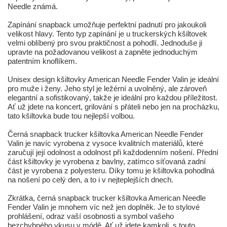
Needle známá.
Zapínání snapback umožňuje perfektní padnutí pro jakoukoli
velikost hlavy. Tento typ zapínání je u truckerských kšiltovek
velmi oblíbený pro svou praktičnost a pohodlí. Jednoduše ji
upravte na požadovanou velikost a zapněte jednoduchým
patentním knoflíkem.
Unisex design kšiltovky American Needle Fender Valin je ideální
pro muže i ženy. Jeho styl je ležérní a uvolněný, ale zároveň
elegantní a sofistikovaný, takže je ideální pro každou příležitost.
Ať už jdete na koncert, grilování s přáteli nebo jen na procházku,
tato kšiltovka bude tou nejlepší volbou.
Černá snapback trucker kšiltovka American Needle Fender
Valin je navíc vyrobena z vysoce kvalitních materiálů, které
zaručují její odolnost a odolnost při každodenním nošení. Přední
část kšiltovky je vyrobena z bavlny, zatímco síťovaná zadní
část je vyrobena z polyesteru. Díky tomu je kšiltovka pohodlná
na nošení po celý den, a to i v nejteplejších dnech.
Zkrátka, černá snapback trucker kšiltovka American Needle
Fender Valin je mnohem víc než jen doplněk. Je to stylové
prohlášení, odraz vaší osobnosti a symbol vašeho
bezchybného vkusu v módě. Ať už jdete kamkoli, s touto