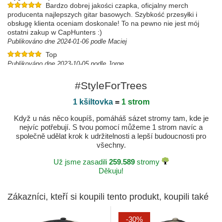
Bardzo dobrej jakości czapka, oficjalny merch
producenta najlepszych gitar basowych. Szybkość przesyłki i
obsługę klienta oceniam doskonale! To na pewno nie jest mój
ostatni zakup w CapHunters :)
Publikováno dne 2024-01-06 podle Maciej
Top
Publikováno dne 2023-10-05 podle Jorge
#StyleForTrees
1 kšiltovka
=
1 strom
Když u nás něco koupíš, pomáháš sázet stromy tam, kde je
nejvíc potřebují. S tvou pomocí můžeme 1 strom navíc a
společně udělat krok k udržitelnosti a lepší budoucnosti pro
všechny.
Už jsme zasadili
259.589
stromy
Děkuju!
Zákazníci, kteří si koupili tento produkt, koupili také
-30%