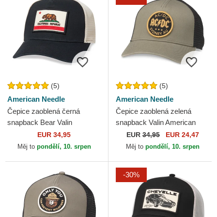
(5)
(5)
American Needle
American Needle
Čepice zaoblená černá
Čepice zaoblená zelená
snapback Bear Valin
snapback Valin American
American Needle
Needle
EUR 34,95
EUR
34,95
EUR 24,47
Měj to
pondělí, 10. srpen
Měj to
pondělí, 10. srpen
-30%