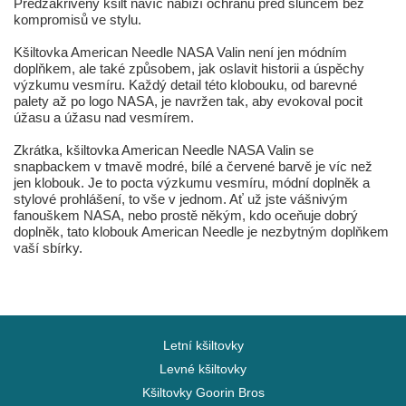
Předzakřivený kšilt navíc nabízí ochranu před sluncem bez
kompromisů ve stylu.
Kšiltovka American Needle NASA Valin není jen módním
doplňkem, ale také způsobem, jak oslavit historii a úspěchy
výzkumu vesmíru. Každý detail této klobouku, od barevné
palety až po logo NASA, je navržen tak, aby evokoval pocit
úžasu a úžasu nad vesmírem.
Zkrátka, kšiltovka American Needle NASA Valin se
snapbackem v tmavě modré, bílé a červené barvě je víc než
jen klobouk. Je to pocta výzkumu vesmíru, módní doplněk a
stylové prohlášení, to vše v jednom. Ať už jste vášnivým
fanouškem NASA, nebo prostě někým, kdo oceňuje dobrý
doplněk, tato klobouk American Needle je nezbytným doplňkem
vaší sbírky.
Letní kšiltovky
Levné kšiltovky
Kšiltovky Goorin Bros