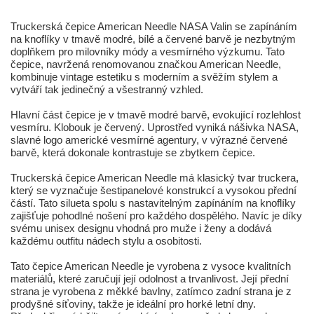
Truckerská čepice American Needle NASA Valin se zapínáním
na knoflíky v tmavě modré, bílé a červené barvě je nezbytným
doplňkem pro milovníky módy a vesmírného výzkumu. Tato
čepice, navržená renomovanou značkou American Needle,
kombinuje vintage estetiku s moderním a svěžím stylem a
vytváří tak jedinečný a všestranný vzhled.
Hlavní část čepice je v tmavě modré barvě, evokující rozlehlost
vesmíru. Klobouk je červený. Uprostřed vyniká nášivka NASA,
slavné logo americké vesmírné agentury, v výrazné červené
barvě, která dokonale kontrastuje se zbytkem čepice.
Truckerská čepice American Needle má klasický tvar truckera,
který se vyznačuje šestipanelové konstrukcí a vysokou přední
částí. Tato silueta spolu s nastavitelným zapínáním na knoflíky
zajišťuje pohodlné nošení pro každého dospělého. Navíc je díky
svému unisex designu vhodná pro muže i ženy a dodává
každému outfitu nádech stylu a osobitosti.
Tato čepice American Needle je vyrobena z vysoce kvalitních
materiálů, které zaručují její odolnost a trvanlivost. Její přední
strana je vyrobena z měkké bavlny, zatímco zadní strana je z
prodyšné síťoviny, takže je ideální pro horké letní dny.