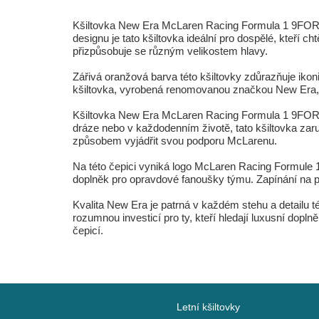
Kšiltovka New Era McLaren Racing Formula 1 9FORT
designu je tato kšiltovka ideální pro dospělé, kteří c
přizpůsobuje se různým velikostem hlavy.
Zářivá oranžová barva této kšiltovky zdůrazňuje ikon
kšiltovka, vyrobená renomovanou značkou New Era, se v
Kšiltovka New Era McLaren Racing Formula 1 9FORTY
dráze nebo v každodenním životě, tato kšiltovka zaruč
způsobem vyjádřit svou podporu McLarenu.
Na této čepici vyniká logo McLaren Racing Formule 1,
doplněk pro opravdové fanoušky týmu. Zapínání na pat
Kvalita New Era je patrná v každém stehu a detailu t
rozumnou investicí pro ty, kteří hledají luxusní dopl
čepicí.
Letní kšiltovky