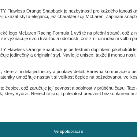
Y Flawless Orange Snapback je nezbytností pro každého fanouška t
htějí ukázat styl a eleganci, jež charakterizují McLaren. Zapínání snap
ické logo McLaren Racing Formula 1 vyšité na přední straně, což z n
yznačuje svou kvalitou a odolností, což z ní činí ideální volbu pro 
 Flawless Orange Snapback je perfektním doplňkem jakéhokoli ležér
uje jedinečný a originální styl. Navíc je unisex, takže ji mohou nosit
 které z ní dělá jedinečný a poutavý detail. Barevná kombinace a be
entky umožňuje nastavit si velikost čepice na požadovanou velikost,
éto čepice, což zaručuje její pevnost a odolnost v průběhu času. Tato
něk, který vydrží. Nenechte si ujít příležitost předvést bezkonkurenčn
Ve spolupráci s