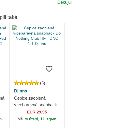
Děkuju!
pili také
(5)
Djinns
ená
Čepice zaoblená
vícebarevná snapback
k
Do Nothing Club HFT
EUR 29,95
DNC 1.1 Djinns
en
Měj to
úterý, 11. srpen