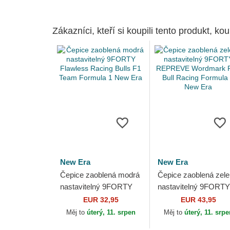
Zákazníci, kteří si koupili tento produkt, kou
New Era
New Era
Čepice zaoblená modrá
Čepice zaoblená zel
nastavitelný 9FORTY
nastavitelný 9FORTY
Flawless Racing Bulls
REPREVE Wordmar
EUR 32,95
EUR 43,95
F1 Team Formula 1
Red Bull Racing
Měj to
úterý, 11. srpen
Měj to
úterý, 11. srp
New Era
Formula 1 New Era