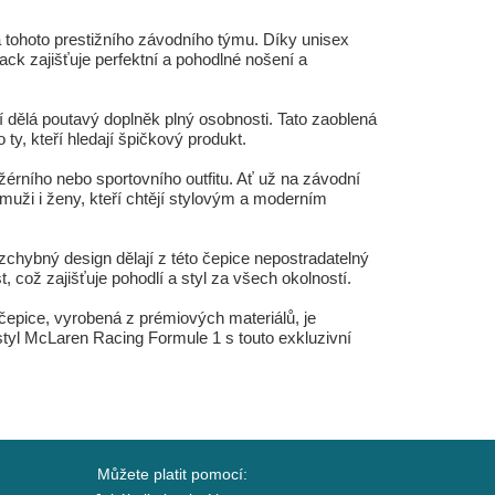
ohoto prestižního závodního týmu. Díky unisex
back zajišťuje perfektní a pohodlné nošení a
í dělá poutavý doplněk plný osobnosti. Tato zaoblená
ty, kteří hledají špičkový produkt.
ního nebo sportovního outfitu. Ať už na závodní
 muži i ženy, kteří chtějí stylovým a moderním
zchybný design dělají z této čepice nepostradatelný
 což zajišťuje pohodlí a styl za všech okolností.
 čepice, vyrobená z prémiových materiálů, je
í styl McLaren Racing Formule 1 s touto exkluzivní
Můžete platit pomocí: