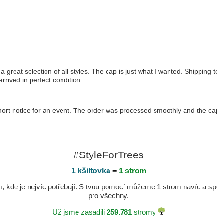
great selection of all styles. The cap is just what I wanted. Shipping took
rived in perfect condition.
 short notice for an event. The order was processed smoothly and the cap
#StyleForTrees
1 kšiltovka
=
1 strom
kde je nejvíc potřebují. S tvou pomocí můžeme 1 strom navíc a spole
pro všechny.
Už jsme zasadili
259.781
stromy