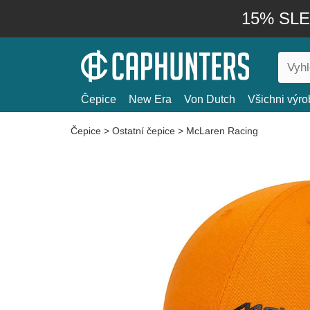
15% SLEV
Čepice
New Era
Von Dutch
Všichni výro
Čepice
>
Ostatní čepice
>
McLaren Racing