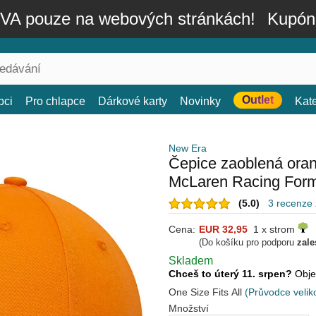
A pouze na webových stránkách!
Kupón
Outlet
bci
Pro chlapce
Dárkové karty
Novinky
Kat
New Era
Čepice zaoblená ora
McLaren Racing Form
(5.0)
3 recenze
Cena:
EUR 32,95
1 x strom
(Do košíku pro podporu
zale
Skladem
Chceš to úterý 11. srpen?
Obje
One Size Fits All
(Průvodce velik
Množství