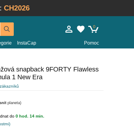
:
CH2026
0
egorie
InstaCap
Pomoc
nžová snapback 9FORTY Flawless
ula 1 New Era
 zákazníků
snit
planeta)
dnat do
0 hod. 14 min.
ostmi)