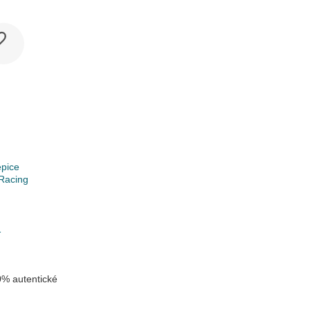
epice
Racing
k
1
% autentické