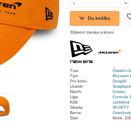
Do košíku
30denní záruka vrácení
Tvar:
Ostatní č
Tým:
McLaren 
Pro koho:
Dospělí
Uzávěr:
Snapbac
Návrh:
Unisex
Liga:
Formula 
Kšilt:
zaoblená
Silueta:
9FORTY
Barva:
Oranžová
Stav:
Nové; 100