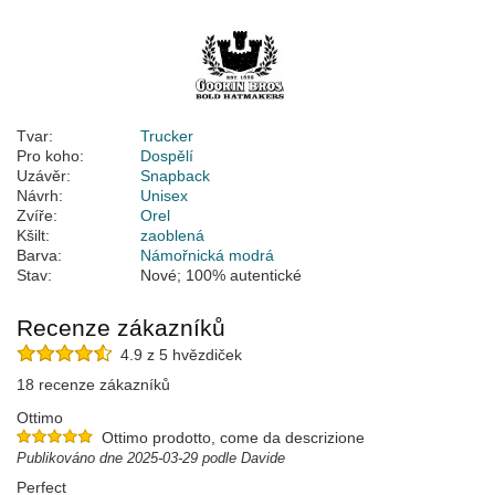
Tvar:
Trucker
Pro koho:
Dospělí
Uzávěr:
Snapback
Návrh:
Unisex
Zvíře:
Orel
Kšilt:
zaoblená
Barva:
Námořnická modrá
Stav:
Nové; 100% autentické
Recenze zákazníků
4.9 z 5 hvězdiček
18 recenze zákazníků
Ottimo
Ottimo prodotto, come da descrizione
Publikováno dne 2025-03-29 podle Davide
Perfect