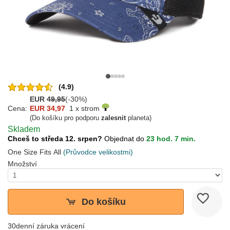
(4.9)
EUR
49,95
(-30%)
Cena:
EUR 34,97
1 x strom
(Do košíku pro podporu
zalesnit
planeta)
Skladem
Chceš to středa 12. srpen?
Objednat do
23 hod. 7 min.
One Size Fits All
(Průvodce velikostmi)
Množství
Do košíku
30denní záruka vrácení