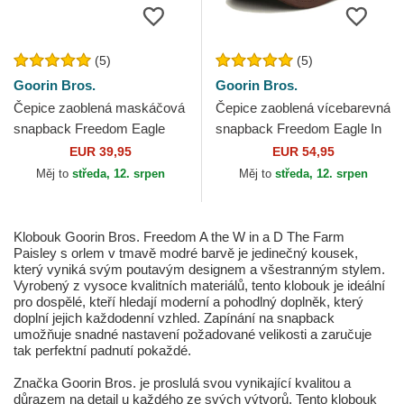
(5)
(5)
Goorin Bros.
Goorin Bros.
Čepice zaoblená maskáčová
Čepice zaoblená vícebarevná
snapback Freedom Eagle
snapback Freedom Eagle In
Camouflage Seasonal Real
The Element The Farm
EUR 39,95
EUR 54,95
Tree The Farm Goorin Bros.
Goorin Bros.
Měj to
středa, 12. srpen
Měj to
středa, 12. srpen
Klobouk Goorin Bros. Freedom A the W in a D The Farm
Paisley s orlem v tmavě modré barvě je jedinečný kousek,
který vyniká svým poutavým designem a všestranným stylem.
Vyrobený z vysoce kvalitních materiálů, tento klobouk je ideální
pro dospělé, kteří hledají moderní a pohodlný doplněk, který
doplní jejich každodenní vzhled. Zapínání na snapback
umožňuje snadné nastavení požadované velikosti a zaručuje
tak perfektní padnutí pokaždé.
Značka Goorin Bros. je proslulá svou vynikající kvalitou a
důrazem na detail u každého ze svých výtvorů. Tento klobouk