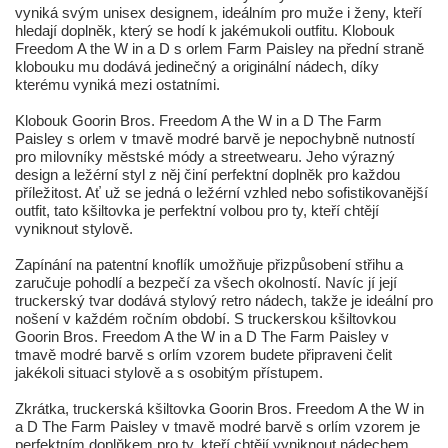
vyniká svým unisex designem, ideálním pro muže i ženy, kteří
hledají doplněk, který se hodí k jakémukoli outfitu. Klobouk
Freedom A the W in a D s orlem Farm Paisley na přední straně
klobouku mu dodává jedinečný a originální nádech, díky
kterému vyniká mezi ostatními.
Klobouk Goorin Bros. Freedom A the W in a D The Farm
Paisley s orlem v tmavě modré barvě je nepochybně nutností
pro milovníky městské módy a streetwearu. Jeho výrazný
design a ležérní styl z něj činí perfektní doplněk pro každou
příležitost. Ať už se jedná o ležérní vzhled nebo sofistikovanější
outfit, tato kšiltovka je perfektní volbou pro ty, kteří chtějí
vyniknout stylově.
Zapínání na patentní knoflík umožňuje přizpůsobení střihu a
zaručuje pohodlí a bezpečí za všech okolností. Navíc jí její
truckerský tvar dodává stylový retro nádech, takže je ideální pro
nošení v každém ročním období. S truckerskou kšiltovkou
Goorin Bros. Freedom A the W in a D The Farm Paisley v
tmavě modré barvě s orlím vzorem budete připraveni čelit
jakékoli situaci stylově a s osobitým přístupem.
Zkrátka, truckerská kšiltovka Goorin Bros. Freedom A the W in
a D The Farm Paisley v tmavě modré barvě s orlím vzorem je
perfektním doplňkem pro ty, kteří chtějí vyniknout nádechem