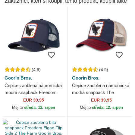
Zákazníci, kteří si koupili tento produkt, koupili také
(4.6)
(4.9)
Goorin Bros.
Goorin Bros.
Čepice zaoblená námořnická
Čepice zaoblená námořnická
modrá snapback Freedom
modrá snapback The
Truckin The Farm Goorin
Freedom Eagle The Farm
EUR 39,95
EUR 39,95
Bros.
Goorin Bros.
Měj to
středa, 12. srpen
Měj to
středa, 12. srpen