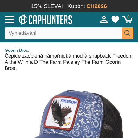
15% SLEVA!
Kupón:
CH2026
0
Goorin Bros.
Čepice zaoblená námořnická modrá snapback Freedom
A the W in a D The Farm Paisley The Farm Goorin
Bros.