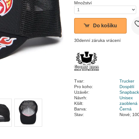
Množství
Do košíku
30denní záruka vrácení
Tvar:
Trucker
Pro koho:
Dospělí
Uzávěr:
Snapbac
Návrh:
Unisex
Kšilt:
zaoblená
Barva:
Černá
Stav:
Nové; 100