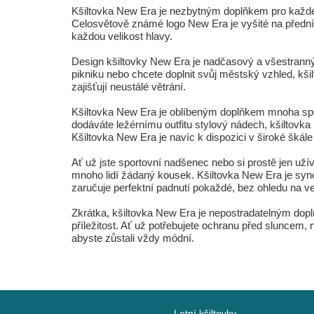
Kšiltovka New Era je nezbytným doplňkem pro každéh
Celosvětově známé logo New Era je vyšité na přední s
každou velikost hlavy.
Design kšiltovky New Era je nadčasový a všestranný,
pikniku nebo chcete doplnit svůj městský vzhled, kši
zajišťují neustálé větrání.
Kšiltovka New Era je oblíbeným doplňkem mnoha sportov
dodáváte ležérnímu outfitu stylový nádech, kšiltovka
Kšiltovka New Era je navíc k dispozici v široké škál
Ať už jste sportovní nadšenec nebo si prostě jen užív
mnoho lidí žádaný kousek. Kšiltovka New Era je syn
zaručuje perfektní padnutí pokaždé, bez ohledu na vel
Zkrátka, kšiltovka New Era je nepostradatelným doplň
příležitost. Ať už potřebujete ochranu před sluncem, 
abyste zůstali vždy módní.
Letní kšiltovky