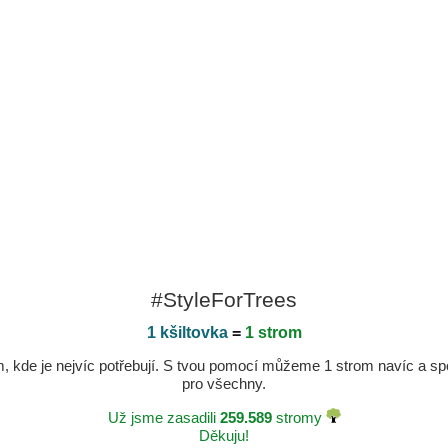
#StyleForTrees
1 kšiltovka
=
1 strom
kde je nejvíc potřebují. S tvou pomocí můžeme 1 strom navíc a spole
pro všechny.
Už jsme zasadili
259.589
stromy
Děkuju!