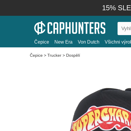
15% SLEV
Čepice
New Era
Von Dutch
Všichni výro
Čepice
>
Trucker
>
Dospělí