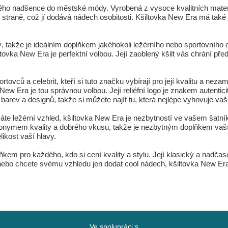
o nadšence do městské módy. Vyrobená z vysoce kvalitních materiál
traně, což jí dodává nádech osobitosti. Kšiltovka New Era má také n
 takže je ideálním doplňkem jakéhokoli ležérního nebo sportovního o
ltovka New Era je perfektní volbou. Její zaoblený kšilt vás chrání p
ců a celebrit, kteří si tuto značku vybírají pro její kvalitu a nezamě
 New Era je tou správnou volbou. Její reliéfní logo je znakem autenti
e barev a designů, takže si můžete najít tu, která nejlépe vyhovuje v
áte ležérní vzhled, kšiltovka New Era je nezbytností ve vašem šatníku.
onymem kvality a dobrého vkusu, takže je nezbytným doplňkem vaší s
ikost vaší hlavy.
kem pro každého, kdo si cení kvality a stylu. Její klasický a nadčas
nebo chcete svému vzhledu jen dodat cool nádech, kšiltovka New Era je
Ve spolupráci s