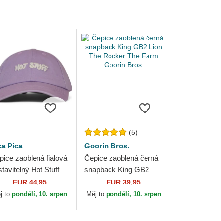
(5)
ca Pica
Goorin Bros.
pice zaoblená fialová
Čepice zaoblená černá
tavitelný Hot Stuff
snapback King GB2
ca Pica
Lion The Rocker The
EUR 44,95
EUR 39,95
Farm Goorin Bros.
j to
pondělí, 10. srpen
Měj to
pondělí, 10. srpen