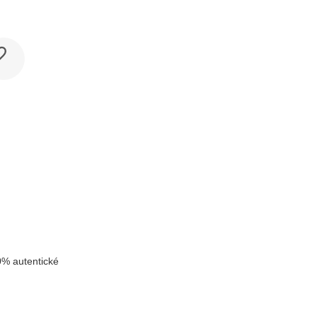
k
% autentické