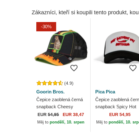
Zákazníci, kteří si koupili tento produkt, kou
-30%
(4.9)
Goorin Bros.
Pica Pica
Čepice zaoblená černá
Čepice zaoblená čer
snapback Cheesy
snapback Spicy Hot
Dangerously
Boyfriend Pica Pica
EUR
54,95
EUR 38,47
EUR 54,95
Supercharged The
Měj to
pondělí, 10. srpen
Měj to
pondělí, 10. sr
Farm Goorin Bros.