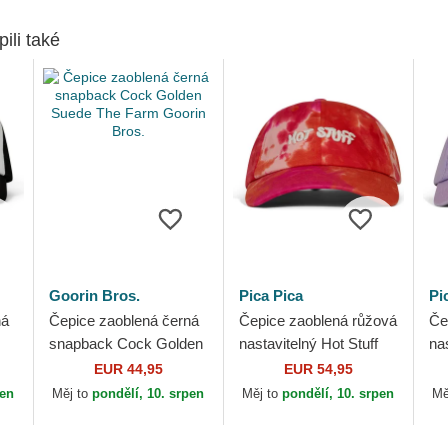
pili také
Goorin Bros.
Pica Pica
Pi
ná
Čepice zaoblená černá
Čepice zaoblená růžová
Če
snapback Cock Golden
nastavitelný Hot Stuff
nas
Suede The Farm Goorin
Batik Pica Pica
Pi
EUR 44,95
EUR 54,95
Bros.
pen
Měj to
pondělí, 10. srpen
Měj to
pondělí, 10. srpen
Mě