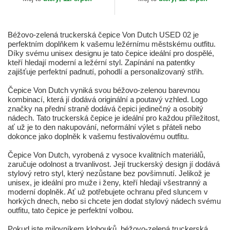
Béžovo-zelená truckerská čepice Von Dutch USED 02 je
perfektním doplňkem k vašemu ležérnímu městskému outfitu.
Díky svému unisex designu je tato čepice ideální pro dospělé,
kteří hledají moderní a ležérní styl. Zapínání na patentky
zajišťuje perfektní padnutí, pohodlí a personalizovaný střih.
Čepice Von Dutch vyniká svou béžovo-zelenou barevnou
kombinací, která jí dodává originální a poutavý vzhled. Logo
značky na přední straně dodává čepici jedinečný a osobitý
nádech. Tato truckerská čepice je ideální pro každou příležitost,
ať už je to den nakupování, neformální výlet s přáteli nebo
dokonce jako doplněk k vašemu festivalovému outfitu.
Čepice Von Dutch, vyrobená z vysoce kvalitních materiálů,
zaručuje odolnost a trvanlivost. Její truckerský design jí dodává
stylový retro styl, který nezůstane bez povšimnutí. Jelikož je
unisex, je ideální pro muže i ženy, kteří hledají všestranný a
moderní doplněk. Ať už potřebujete ochranu před sluncem v
horkých dnech, nebo si chcete jen dodat stylový nádech svému
outfitu, tato čepice je perfektní volbou.
Pokud jste milovníkem klobouků, béžovo-zelená truckerská