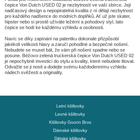
čepice Von Dutch USED 02 je nezbytností ve vaší sbírce. Její
nadčasový design a nepopiratelná kvalita z ní dělají nezbytnost
pro každého nadšence do módních doplňků. Ať už jste skater,
hipster nebo si prostě užíváte ležérní a pohodový styl, tato
čepice se hodí ke každému vzhledu a osobnosti.
Navíc se díky zapínání na patentku dokonale přizpůsobí
jakékoli velikosti hlavy a zaručí pohodlné a bezpečné nošení.
Nebudete se muset bát, že vám při nošení spadne nebo se
posune. Béžovo-zelená truckerská čepice Von Dutch USED 02
je nepochybně investicí do stylu a kvality, které nebudete litovat.
Odvažte se ji nosit a dodejte svému každodennímu vzhledu
nádech svěžesti a originality.
Letní kšiltovky
Levné kšiltovky
Kšiltovky Goorin Bros
Dámské kšiltovky
Dětské kšiltovky