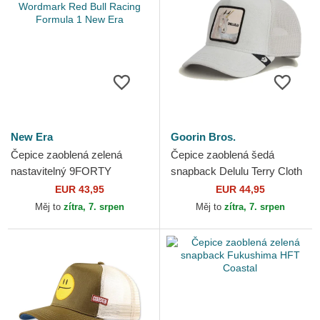
New Era
Goorin Bros.
Čepice zaoblená zelená
Čepice zaoblená šedá
nastavitelný 9FORTY
snapback Delulu Terry Cloth
REPREVE Wordmark Red
The Farm Goorin Bros.
EUR 43,95
EUR 44,95
Bull Racing Formula 1 New
Měj to
zítra, 7. srpen
Měj to
zítra, 7. srpen
Era