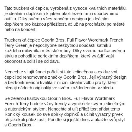
Tato truckerská čepice, vyrobená z vysoce kvalitních materiálů,
je ideálním doplňkem k jakémukoli ležérnímu i sportovnímu
outfitu. Díky svému všestrannému designu je ideálním
doplňkem pro každou příležitost, ať už na procházku po městě
nebo na koncert.
Truckerská čepice Goorin Bros. Full Flavor Wordmark French
Terry Green je nepochybně nezbytnou součástí šatníku
každého milovníka městské módy. Díky svému nadčasovému
stylu a pohodlí je perfektním doplňkem, který vyjádří vaši
osobnost a odliší se od davu.
Nenechte si ujít šanci pořídit si tuto jedinečnou a exkluzivní
čepici od renomované značky Goorin Bros. Její výrazný design
a bezkonkurenční kvalita z ní činí ideální volbu pro ty, kteří
hledají nádech originality ve svém každodenním vzhledu.
Se zelenou kšiltovkou Goorin Bros. Full Flavor Wordmark
French Terry budete vždy trendy a vyniknete svým jedinečným
a autentickým stylem. Nenechte si ujít příležitost přidat tento
ikonický kousek do své sbírky doplňků a učinit výrazný prvek
při jakékoli příležitosti. Pořiďte si ji ještě dnes a ukažte svůj styl
s Goorin Bros.!