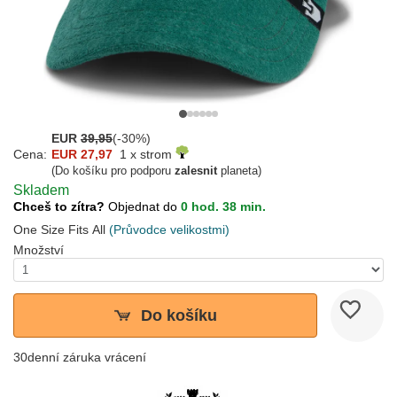
EUR
39,95
(-30%)
Cena:
EUR 27,97
1 x strom
(Do košíku pro podporu
zalesnit
planeta)
Skladem
Chceš to zítra?
Objednat do
0 hod. 38 min.
One Size Fits All
(Průvodce velikostmi)
Množství
Do košíku
30denní záruka vrácení