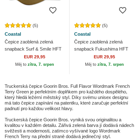
(5)
(5)
Coastal
Coastal
Čepice zaoblená zelená
Čepice zaoblená zelená
snapback Surf & Smile HFT
snapback Fukushima HFT
Coastal
Coastal
EUR 29,95
EUR 29,95
Měj to
zítra, 7. srpen
Měj to
zítra, 7. srpen
Truckerská čepice Goorin Bros. Full Flavor Wordmark French
Terry Green je perfektním doplňkem pro každého dospělého,
který hledá ležérní městský styl. Díky svému unisex designu
má tato čepice zapínání na patentku, které zaručuje perfektní
padnutí pro každou velikost hlavy.
Truckerská čepice Goorin Bros. vyniká svou originalitou a
kvalitou v každém detailu. Zářivá zelená barva jí dodává nádech
svěžesti a modernosti, zatímco vyšívané logo Wordmark
French Terry na přední straně dodává jedinečný styl.