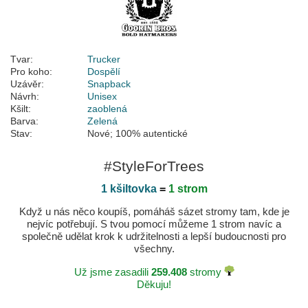
Tvar:
Trucker
Pro koho:
Dospělí
Uzávěr:
Snapback
Návrh:
Unisex
Kšilt:
zaoblená
Barva:
Zelená
Stav:
Nové; 100% autentické
#StyleForTrees
1 kšiltovka
=
1 strom
Když u nás něco koupíš, pomáháš sázet stromy tam, kde je
nejvíc potřebují. S tvou pomocí můžeme 1 strom navíc a
společně udělat krok k udržitelnosti a lepší budoucnosti pro
všechny.
Už jsme zasadili
259.408
stromy
Děkuju!