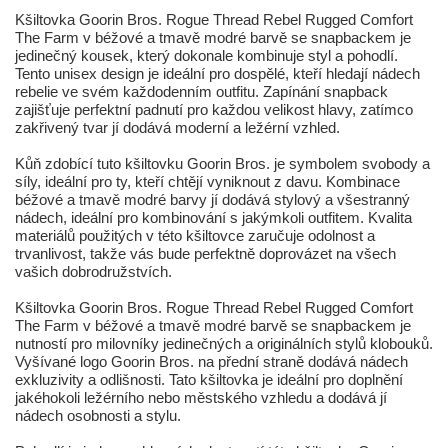
Kšiltovka Goorin Bros. Rogue Thread Rebel Rugged Comfort
The Farm v béžové a tmavě modré barvě se snapbackem je
jedinečný kousek, který dokonale kombinuje styl a pohodlí.
Tento unisex design je ideální pro dospělé, kteří hledají nádech
rebelie ve svém každodenním outfitu. Zapínání snapback
zajišťuje perfektní padnutí pro každou velikost hlavy, zatímco
zakřivený tvar jí dodává moderní a ležérní vzhled.
Kůň zdobící tuto kšiltovku Goorin Bros. je symbolem svobody a
síly, ideální pro ty, kteří chtějí vyniknout z davu. Kombinace
béžové a tmavě modré barvy jí dodává stylový a všestranný
nádech, ideální pro kombinování s jakýmkoli outfitem. Kvalita
materiálů použitých v této kšiltovce zaručuje odolnost a
trvanlivost, takže vás bude perfektně doprovázet na všech
vašich dobrodružstvích.
Kšiltovka Goorin Bros. Rogue Thread Rebel Rugged Comfort
The Farm v béžové a tmavě modré barvě se snapbackem je
nutností pro milovníky jedinečných a originálních stylů klobouků.
Vyšívané logo Goorin Bros. na přední straně dodává nádech
exkluzivity a odlišnosti. Tato kšiltovka je ideální pro doplnění
jakéhokoli ležérního nebo městského vzhledu a dodává jí
nádech osobnosti a stylu.