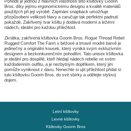
Pohodlí je jednou z hlavních vlastností této kšiltovky Goorin
Bros. díky jejímu ergonomickému designu a kvalitě materiálů
použitých při její výrobě. Zapínání snapback umožňuje
přizpůsobení velikosti hlavy a zaručuje tak perfektní padnutí
pokaždé. Zakřivený tvar kšiltu jí dodává moderní a ležérní
nádech, ideální pro každou příležitost.
Zkrátka, zakřivená kšiltovka Goorin Bros. Rogue Thread Rebel
Rugged Comfort The Farm v béžové a tmavě modré barvě je
jedinečný a originální kousek, který vyniká svým exkluzivním
designem a bezkonkurenčním pohodlím. Tato unisex kšiltovka
je ideální pro dospělé, kteří hledají nádech rebelie ve svém
každodenním outfitu, a je nezbytným doplňkem, který jim
pomůže vyniknout z davu. Nenechte si ujít příležitost přidat si
tuto kšiltovku Goorin Bros. do své sbírky a udělejte stylový
dojem.
Letní kšiltovky
Levné kšiltovky
Kšiltovky Goorin Bros