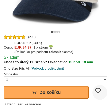
(5.0)
EUR
49,95
(-30%)
Cena:
EUR 34,97
1 x strom
(Do košíku pro podporu
zalesnit
planeta)
Skladem
Chceš to úterý 11. srpen?
Objednat do
19 hod. 18 min.
One Size Fits All
(Průvodce velikostmi)
Množství
Do košíku
30denní záruka vrácení