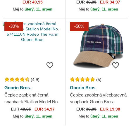
Horse Rebel The Wild West
Champ Business
EUR 49,95
EUR
49,95
EUR 34,97
Core Canvas The Farm
Professional The Farm
Měj to
úterý, 11. srpen
Měj to
úterý, 11. srpen
Red...
Goorin Bros.
-30%
-50%
(4.9)
(5)
Goorin Bros.
Goorin Bros.
Čepice zaoblená černá
Čepice zaoblená vícebarevná
snapback Stallion Model No.
snapback Goorin Bros.
5741110N Rodeo The Farm
Curved Brim Hardly Working
EUR
49,95
EUR 34,97
EUR
39,95
EUR 19,98
Goorin Bros.
Papa Cap Madras The...
Měj to
úterý, 11. srpen
Měj to
úterý, 11. srpen