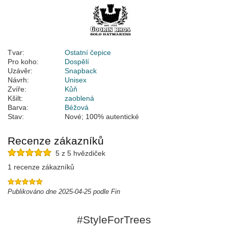
Tvar:
Ostatní čepice
Pro koho:
Dospělí
Uzávěr:
Snapback
Návrh:
Unisex
Zvíře:
Kůň
Kšilt:
zaoblená
Barva:
Béžová
Stav:
Nové; 100% autentické
Recenze zákazníků
5 z 5 hvězdiček
1 recenze zákazníků
Publikováno dne 2025-04-25 podle Fin
#StyleForTrees