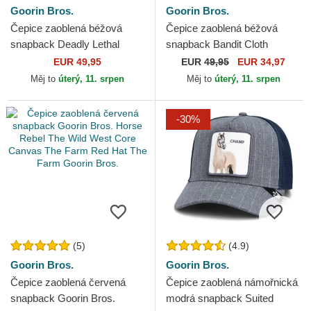
Goorin Bros.
Goorin Bros.
Čepice zaoblená béžová
Čepice zaoblená béžová
snapback Deadly Lethal
snapback Bandit Cloth
Linen Rugged Comfort The
Rugged Comfort The Farm
EUR 49,95
EUR
49,95
EUR 34,97
Farm Goorin Bros.
Goorin Bros.
Měj to
úterý, 11. srpen
Měj to
úterý, 11. srpen
-30%
(5)
(4.9)
Goorin Bros.
Goorin Bros.
Čepice zaoblená červená
Čepice zaoblená námořnická
snapback Goorin Bros.
modrá snapback Suited