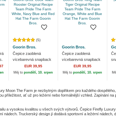
(5)
Goorin Bros.
Goorin Bros.
Go
rá
Čepice zaoblená
Čepice zaoblená
Če
s.
vícebarevná snapback
vícebarevná snapback
sn
n
Goorin Bros. Cock
Goorin Bros. King Team
St
97
EUR 39,95
EUR 39,95
he
Team Rooster Original
Tiger Original Recipe
Br
pen
Měj to
pondělí, 10. srpen
Měj to
pondělí, 10. srpen
Mě
Recipe Team Pride...
Team Pride The...
xury Moon The Farm je nezbytným doplňkem pro každého dospělého, kt
u příležitost, ať už pro ležérní nebo formálnější vzhled. Zapínání na 
ilu a vysokou kvalitou u všech svých výtvorů. Čepice Firefly Luxur
ní nádech. Truckerský design jí dodává sportovní a ležérní nádech,