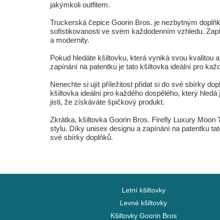
jakýmkoli outfitem.
Truckerská čepice Goorin Bros. je nezbytným doplňke
sofistikovanosti ve svém každodenním vzhledu. Zapí
a modernity.
Pokud hledáte kšiltovku, která vyniká svou kvalitou 
zapínání na patentku je tato kšiltovka ideální pro 
Nenechte si ujít příležitost přidat si do své sbírky 
kšiltovka ideální pro každého dospělého, který hledá
jisti, že získáváte špičkový produkt.
Zkrátka, kšiltovka Goorin Bros. Firefly Luxury Moo
stylu. Díky unisex designu a zapínání na patentku tat
své sbírky doplňků.
Letní kšiltovky
Levné kšiltovky
Kšiltovky Goorin Bros