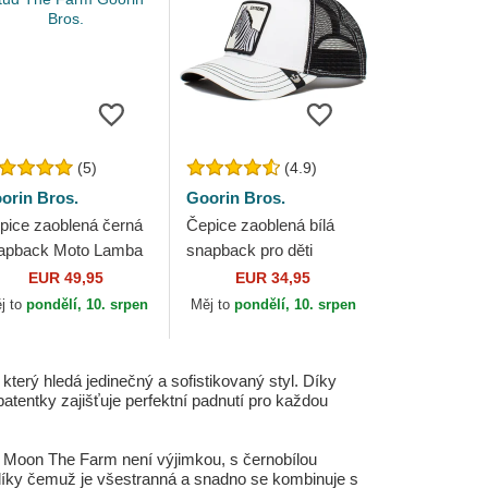
(5)
(4.9)
orin Bros.
Goorin Bros.
pice zaoblená černá
Čepice zaoblená bílá
apback Moto Lamba
snapback pro děti
ud The Farm Goorin
Extreme Little Stripe
EUR 49,95
EUR 34,95
os.
The Farm Goorin Bros.
j to
pondělí, 10. srpen
Měj to
pondělí, 10. srpen
erý hledá jedinečný a sofistikovaný styl. Díky
patentky zajišťuje perfektní padnutí pro každou
y Moon The Farm není výjimkou, s černobílou
 díky čemuž je všestranná a snadno se kombinuje s