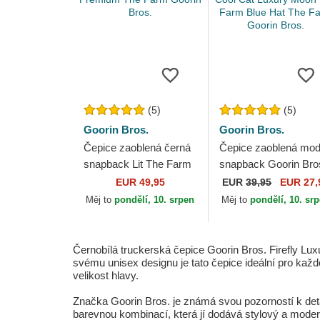
(5)
(5)
Goorin Bros.
Goorin Bros.
Čepice zaoblená černá
Čepice zaoblená mod
snapback Lit The Farm
snapback Goorin Bro
Premium The Farm
Cool Cat Luxury Moo
EUR 49,95
EUR
39,95
EUR 27,
Goorin Bros.
The Farm Blue Hat T
Měj to
pondělí, 10. srpen
Měj to
pondělí, 10. sr
Farm...
Černobílá truckerská čepice Goorin Bros. Firefly Lu
svému unisex designu je tato čepice ideální pro každo
velikost hlavy.
Značka Goorin Bros. je známá svou pozorností k deta
barevnou kombinací, která jí dodává stylový a moder