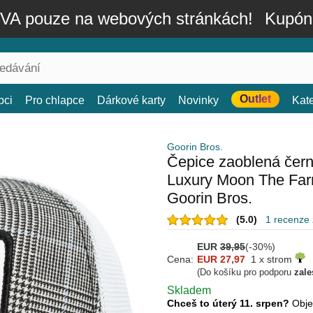
A pouze na webových stránkách!
Kupón
Outlet
bci
Pro chlapce
Dárkové karty
Novinky
Kat
Goorin Bros.
Čepice zaoblená černá
Luxury Moon The Far
Goorin Bros.
(5.0)
1 recenze
EUR
39,95
(-30%)
Cena:
EUR 27,97
1 x strom
(Do košíku pro podporu
zale
Skladem
Chceš to úterý 11. srpen?
Obje