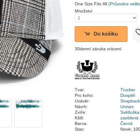
One Size Fits All
(Průvodce velik
Množství
Do košíku
30denní záruka vrácení
Tvar:
Trucker
Pro koho:
Dospělí
Uzávěr:
Snapbac
Návrh:
Unisex
Zvíře:
Světluška
Kšilt:
zaoblená
Barva:
Černá
Stav:
Nové; 100