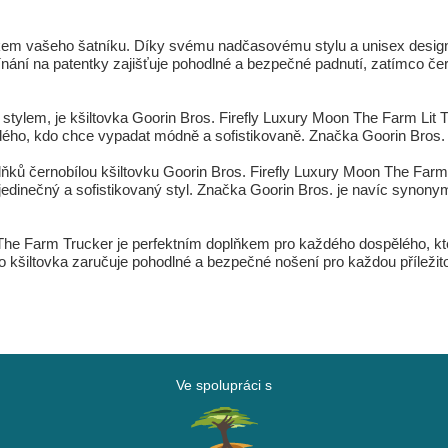
m vašeho šatníku. Díky svému nadčasovému stylu a unisex designu je
nání na patentky zajišťuje pohodlné a bezpečné padnutí, zatímco 
a stylem, je kšiltovka Goorin Bros. Firefly Luxury Moon The Farm Lit 
každého, kdo chce vypadat módně a sofistikovaně. Značka Goorin Bros
doplňků černobílou kšiltovku Goorin Bros. Firefly Luxury Moon The Far
 jedinečný a sofistikovaný styl. Značka Goorin Bros. je navíc synonym
n The Farm Trucker je perfektním doplňkem pro každého dospělého, k
o kšiltovka zaručuje pohodlné a bezpečné nošení pro každou příležito
Ve spolupráci s