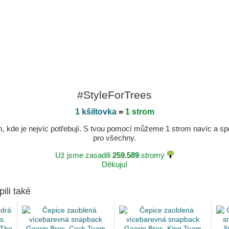
#StyleForTrees
1 kšiltovka
=
1 strom
kde je nejvíc potřebují. S tvou pomocí můžeme 1 strom navíc a spole
pro všechny.
Už jsme zasadili
259.589
stromy
Děkuju!
pili také