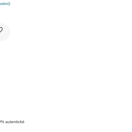
ostmi)
k
% autentické