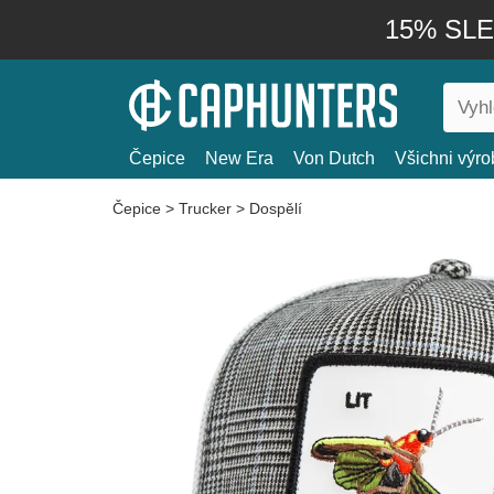
15% SLEV
Čepice
New Era
Von Dutch
Všichni výro
Čepice
>
Trucker
>
Dospělí