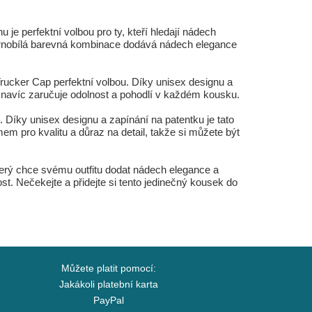
 perfektní volbou pro ty, kteří hledají nádech
černobílá barevná kombinace dodává nádech elegance
Trucker Cap perfektní volbou. Díky unisex designu a
. navíc zaručuje odolnost a pohodlí v každém kousku.
m. Díky unisex designu a zapínání na patentku je tato
em pro kvalitu a důraz na detail, takže si můžete být
terý chce svému outfitu dodat nádech elegance a
st. Nečekejte a přidejte si tento jedinečný kousek do
Můžete platit pomocí:
Jakákoli platební karta
PayPal