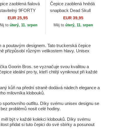
pice zaoblená fialová
Čepice zaoblená hnědá
stavitelný 9FORTY
snapback Dead Skull
ague Essential New
The Farm Goorin Bros.
EUR 25,95
EUR 39,95
rk Yankees MLB
ěj to
úterý, 11. srpen
Měj to
úterý, 11. srpen
w Era
ím a poutavým designem. Tato truckerská čepice
ektně přizpůsobí různým velikostem hlavy. Unisex
čka Goorin Bros. se vyznačuje svou kvalitou a
ice ideální pro ty, kteří chtějí vyniknout při každé
šívaný kůň na přední straně dodává nádech elegance a
ého milovníka klobouků.
 sportovního outfitu. Díky svému unisex designu se
 bez problémů nosit celé hodiny.
by měl být v každé kolekci klobouků. Díky svému
žitost přidat si tuto čepici do své sbírky a posunout