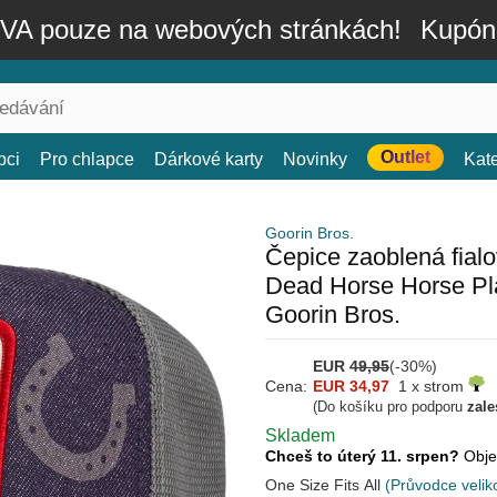
A pouze na webových stránkách!
Kupón
Outlet
bci
Pro chlapce
Dárkové karty
Novinky
Kat
Goorin Bros.
Čepice zaoblená fial
Dead Horse Horse Pl
Goorin Bros.
EUR
49,95
(-30%)
Cena:
EUR 34,97
1 x strom
(Do košíku pro podporu
zale
Skladem
Chceš to úterý 11. srpen?
Obje
One Size Fits All
(Průvodce velik