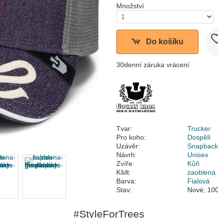
Množství
Do košíku
30denní záruka vrácení
Tvar:
Trucker
Pro koho:
Dospělí
Uzávěr:
Snapbac
Návrh:
Unisex
Zvíře:
Kůň
Kšilt:
zaoblená
Barva:
Fialová
Stav:
Nové; 100
#StyleForTrees