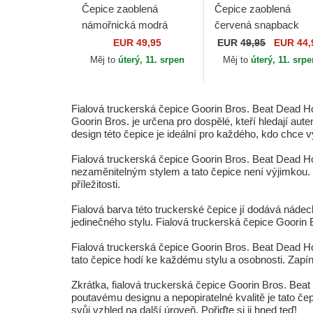
Čepice zaoblená
Čepice zaoblená
námořnická modrá
červená snapback
snapback Goorin Bros.
Goorin Bros. High W
EUR 49,95
EUR
49,95
EUR 44,
Power Full Throttle
Up Horse Play The
Měj to
úterý, 11. srpen
Měj to
úterý, 11. srp
Horse Play The Farm...
Farm Red Hat The
Farm...
Fialová truckerská čepice Goorin Bros. Beat Dead H
Goorin Bros. je určena pro dospělé, kteří hledají aut
design této čepice je ideální pro každého, kdo chce v
Fialová truckerská čepice Goorin Bros. Beat Dead H
nezaměnitelným stylem a tato čepice není výjimkou. Dí
příležitosti.
Fialová barva této truckerské čepice jí dodává nádec
jedinečného stylu. Fialová truckerská čepice Goorin
Fialová truckerská čepice Goorin Bros. Beat Dead H
tato čepice hodí ke každému stylu a osobnosti. Zapíná
Zkrátka, fialová truckerská čepice Goorin Bros. Bea
poutavému designu a nepopiratelné kvalitě je tato čepic
svůj vzhled na další úroveň. Pořiďte si ji hned teď!