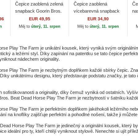
Čepice zaoblená zelená
Čepice zaoblená
Če
snapback Goorin Bros.
vícebarevná snapback
na
ay
Work Double Shift
Dead Stars Still Burn
Le
96
EUR 49,95
EUR 34,90
Horse Play The Farm
ART DEAD Marilyn
Yo
en
Měj to
úterý, 11. srpen
Měj to
úterý, 11. srpen
M
Green Hat The...
Monroe Celebrity
Ne
Capslab
orse Play The Farm je unikátní kousek, který vyniká svým origináln
entický a ležérní styl. Díky zapínání na patentku se tato čepice perf
yniknout nádechem originality.
orse Play The Farm je nezbytným doplňkem každé sbírky čepic. Zna
ky unikátnímu designu, který představuje podstatu značky, je tato čep
h sofistikovanosti a originality, díky čemuž vyniká od ostatních. Vy
 Bros. Beat Dead Horse Play The Farm je nezbytností v šatníku každ
orse Play The Farm je perfektním doplňkem jakéhokoli ležérního nebo
ní na knoflíky zajišťuje perfektní a pohodlné nošení, takže ji můžete
t Dead Horse Play The Farm je jedinečný a originální kousek, který 
e ideální pro ty, kteří chtějí vyniknout stylově. Nenechte si ujít příle