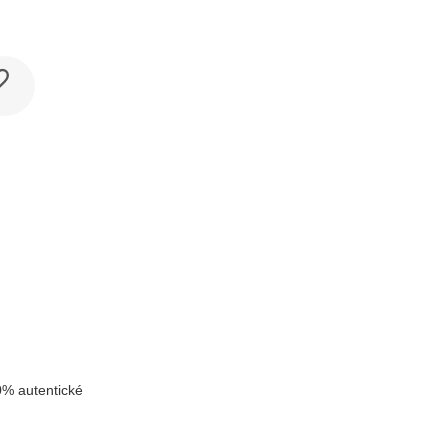
k
% autentické