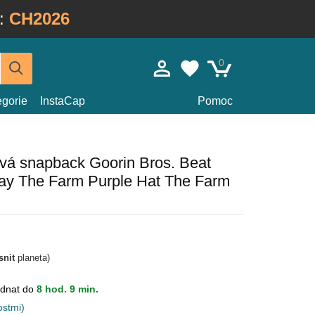
:
CH2026
0
egorie
InstaCap
Pomoc
ová snapback Goorin Bros. Beat
ay The Farm Purple Hat The Farm
snit
planeta)
dnat do
8 hod. 9 min.
ostmi)