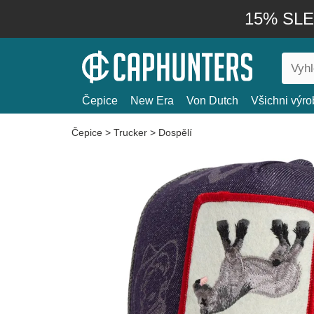
15% SLEV
Čepice
New Era
Von Dutch
Všichni výro
Čepice
>
Trucker
>
Dospělí