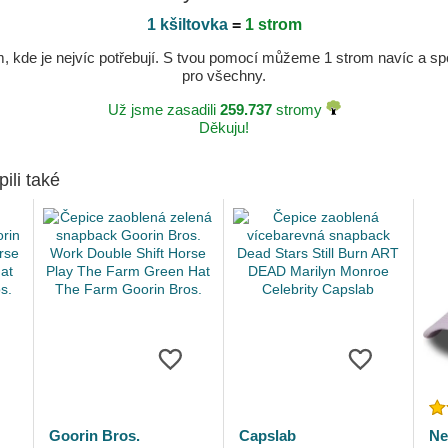
1 kšiltovka
=
1 strom
kde je nejvíc potřebují. S tvou pomocí můžeme 1 strom navíc a spole
pro všechny.
Už jsme zasadili
259.737
stromy
Děkuju!
pili také
Goorin Bros.
Capslab
Ne