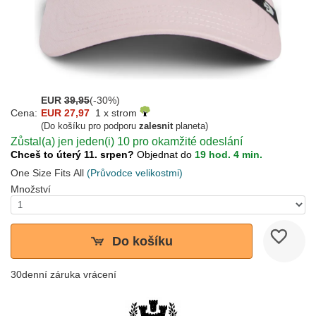
EUR
39,95
(-30%)
Cena:
EUR 27,97
1 x strom
(Do košíku pro podporu
zalesnit
planeta)
Zůstal(a) jen jeden(i) 10 pro okamžité odeslání
Chceš to úterý 11. srpen?
Objednat do
19 hod. 4 min.
One Size Fits All
(Průvodce velikostmi)
Množství
Do košíku
30denní záruka vrácení