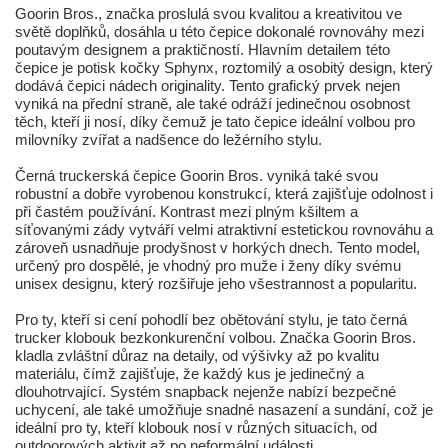
Goorin Bros., značka proslulá svou kvalitou a kreativitou ve
světě doplňků, dosáhla u této čepice dokonalé rovnováhy mezi
poutavým designem a praktičností. Hlavním detailem této
čepice je potisk kočky Sphynx, roztomilý a osobitý design, který
dodává čepici nádech originality. Tento grafický prvek nejen
vyniká na přední straně, ale také odráží jedinečnou osobnost
těch, kteří ji nosí, díky čemuž je tato čepice ideální volbou pro
milovníky zvířat a nadšence do ležérního stylu.
Černá truckerská čepice Goorin Bros. vyniká také svou
robustní a dobře vyrobenou konstrukcí, která zajišťuje odolnost i
při častém používání. Kontrast mezi plným kšiltem a
síťovanými zády vytváří velmi atraktivní estetickou rovnováhu a
zároveň usnadňuje prodyšnost v horkých dnech. Tento model,
určený pro dospělé, je vhodný pro muže i ženy díky svému
unisex designu, který rozšiřuje jeho všestrannost a popularitu.
Pro ty, kteří si cení pohodlí bez obětování stylu, je tato černá
trucker klobouk bezkonkurenční volbou. Značka Goorin Bros.
kladla zvláštní důraz na detaily, od výšivky až po kvalitu
materiálu, čímž zajišťuje, že každý kus je jedinečný a
dlouhotrvající. Systém snapback nejenže nabízí bezpečné
uchycení, ale také umožňuje snadné nasazení a sundání, což je
ideální pro ty, kteří klobouk nosí v různých situacích, od
outdoorových aktivit až po neformální události.