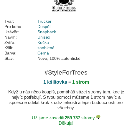
Tvar:
Trucker
Pro koho:
Dospělí
Uzávěr:
Snapback
Návrh:
Unisex
Zvíře:
Kočka
Kšilt:
zaoblená
Barva:
Černá
Stav:
Nové; 100% autentické
#StyleForTrees
1 kšiltovka
=
1 strom
Když u nás něco koupíš, pomáháš sázet stromy tam, kde je
nejvíc potřebují. S tvou pomocí můžeme 1 strom navíc a
společně udělat krok k udržitelnosti a lepší budoucnosti pro
všechny.
Už jsme zasadili
259.737
stromy
Děkuju!