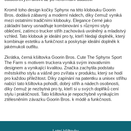
Kromě toho design kočky Sphynx na této klobouku Goorin
Bros. dodává zábavný a moderní nádech, díky čemuž vyniká
mezi ostatními tradičními klobouky. Elegance černé jako
základní barvy usnadňuje kombinování s různými styly
oblečení, zatímco trucker střih zachovává uvolněný a mladistvý
vzhled. Tato klobouk je ideální pro ty, kteří hledají doplněk, který
kombinuje estetiku a funkčnost a poskytuje ideální doplněk k
jakémukoli outfitu.
Zkrátka, černá kšiltovka Goorin Bros. Cute The Sphynx Sport
The Farm s motivem truckera vyniká svým inovativním
designem a vynikající kvalitou. Značka zachytila podstatu
městského stylu a vášně pro zvířata v produktu, který se hodí
pro každou příležitost. Díky zapínání na patentku a unisex střihu
nabízí tato kšiltovka pohodlí, dobrý střih a nádech osobnosti,
díky čemuž je nezbytná pro ty, kteří si u svých doplňků cení
stylu i praktičnosti. Tato kšiltovka je nepochybně vynikajícím
ztělesněním závazku Goorin Bros. k módě a funkčnosti.
Letní kšiltovky