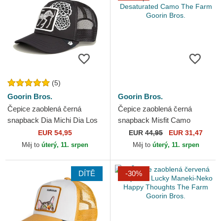
(5)
Goorin Bros.
Goorin Bros.
Čepice zaoblená černá
Čepice zaoblená černá
snapback Dia Michi Dia Los
snapback Misfit Camo
Muertos The Farm Goorin
Desaturated Camo The Farm
EUR 54,95
EUR
44,95
EUR 31,47
Bros.
Goorin Bros.
Měj to
úterý, 11. srpen
Měj to
úterý, 11. srpen
DÍTĚ
-30%