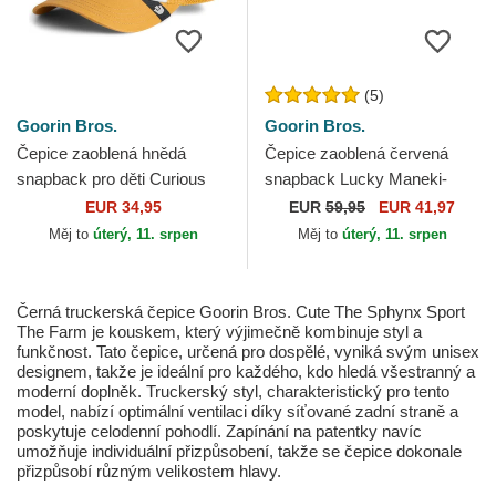
(5)
Goorin Bros.
Goorin Bros.
Čepice zaoblená hnědá
Čepice zaoblená červená
snapback pro děti Curious
snapback Lucky Maneki-
Cat Mini The Farm Goorin
Neko Happy Thoughts The
EUR 34,95
EUR
59,95
EUR 41,97
Bros.
Farm Goorin Bros.
Měj to
úterý, 11. srpen
Měj to
úterý, 11. srpen
Černá truckerská čepice Goorin Bros. Cute The Sphynx Sport
The Farm je kouskem, který výjimečně kombinuje styl a
funkčnost. Tato čepice, určená pro dospělé, vyniká svým unisex
designem, takže je ideální pro každého, kdo hledá všestranný a
moderní doplněk. Truckerský styl, charakteristický pro tento
model, nabízí optimální ventilaci díky síťované zadní straně a
poskytuje celodenní pohodlí. Zapínání na patentky navíc
umožňuje individuální přizpůsobení, takže se čepice dokonale
přizpůsobí různým velikostem hlavy.