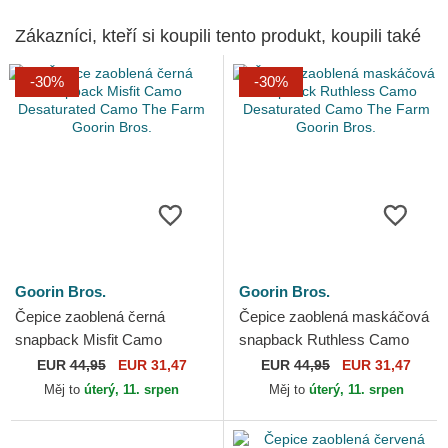
Zákazníci, kteří si koupili tento produkt, koupili také
-30%
-30%
Goorin Bros.
Goorin Bros.
Čepice zaoblená černá
Čepice zaoblená maskáčová
snapback Misfit Camo
snapback Ruthless Camo
Desaturated Camo The Farm
Desaturated Camo The Farm
EUR
44,95
EUR 31,47
EUR
44,95
EUR 31,47
Goorin Bros.
Goorin Bros.
Měj to
úterý, 11. srpen
Měj to
úterý, 11. srpen