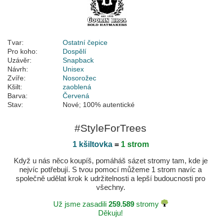
Tvar:
Ostatní čepice
Pro koho:
Dospělí
Uzávěr:
Snapback
Návrh:
Unisex
Zvíře:
Nosorožec
Kšilt:
zaoblená
Barva:
Červená
Stav:
Nové; 100% autentické
#StyleForTrees
1 kšiltovka
=
1 strom
Když u nás něco koupíš, pomáháš sázet stromy tam, kde je
nejvíc potřebují. S tvou pomocí můžeme 1 strom navíc a
společně udělat krok k udržitelnosti a lepší budoucnosti pro
všechny.
Už jsme zasadili
259.589
stromy
Děkuju!