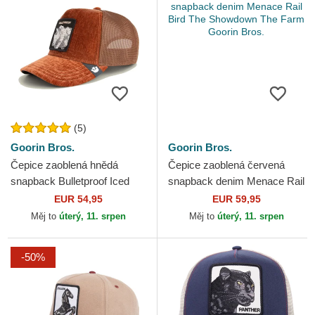
(5)
Goorin Bros.
Goorin Bros.
Čepice zaoblená hnědá
Čepice zaoblená červená
snapback Bulletproof Iced
snapback denim Menace Rail
Rhino Jewel Tones The Farm
Bird The Showdown The
EUR 54,95
EUR 59,95
Goorin Bros.
Farm Goorin Bros.
Měj to
úterý, 11. srpen
Měj to
úterý, 11. srpen
-50%