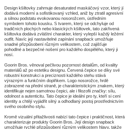
Design kšiltovky zahrnuje desaturated maskáčový vzor, který jí
dodává moderní a sofistikovaný vzhled, aniž by ztratil agresivní
a silnou podstatu evokovanou nosorožcem, ústředním
symbolem tohoto kousku. S tvarem, který se odchyluje od
tradičních plochých nebo klasických kšiltovek, tato zakřivená
kšiltovka dodává zvláštní charakter, který vylepší každý ležérní
outfit. Navíc její nastavitelné zapínání snapback umožňuje
snadné přizpůsobení různým velikostem, což zajišťuje
pohodlné a bezpečné nošení pro každého dospělého, který ji
nosí.
Goorin Bros. věnoval pečlivou pozornost detailům, od kvality
materiálů až po estetiku designu. Červená čepice se díky své
robustní konstrukci a preciznosti každého stehu stává
výrazným a funkčním doplňkem. Logo nosorožce, hrdě
zobrazené na přední straně, je charakteristickým znakem, který
identifikuje nejen samotnou čepici, ale i filozofii značky: sílu,
odolnost a autenticitu. Tato čepice je ideální pro ty, kteří si cení
identity a chtějí vyjádřit silný a odhodlaný postoj prostřednictvím
svého osobního stylu.
Kromě vizuální přitažlivosti nabízí tato čepice i praktičnost, která
charakterizuje produkty Goorin Bros. Její design snapback
umožňuje rychlé přizpůsobení různým velikostem hlavy, takže