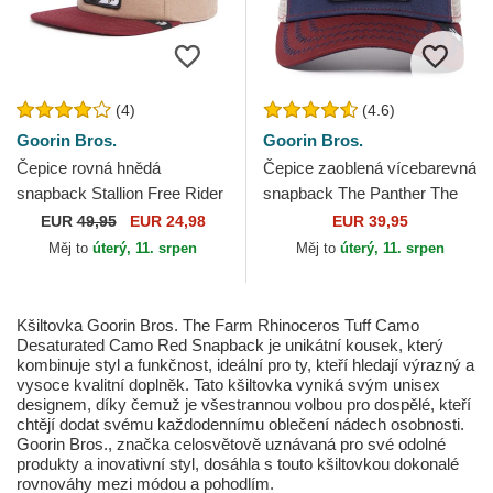
(4)
(4.6)
Goorin Bros.
Goorin Bros.
Čepice rovná hnědá
Čepice zaoblená vícebarevná
snapback Stallion Free Rider
snapback The Panther The
The Farm Flats The Farm
Farm Goorin Bros.
EUR
49,95
EUR 24,98
EUR 39,95
Goorin Bros.
Měj to
úterý, 11. srpen
Měj to
úterý, 11. srpen
Kšiltovka Goorin Bros. The Farm Rhinoceros Tuff Camo
Desaturated Camo Red Snapback je unikátní kousek, který
kombinuje styl a funkčnost, ideální pro ty, kteří hledají výrazný a
vysoce kvalitní doplněk. Tato kšiltovka vyniká svým unisex
designem, díky čemuž je všestrannou volbou pro dospělé, kteří
chtějí dodat svému každodennímu oblečení nádech osobnosti.
Goorin Bros., značka celosvětově uznávaná pro své odolné
produkty a inovativní styl, dosáhla s touto kšiltovkou dokonalé
rovnováhy mezi módou a pohodlím.