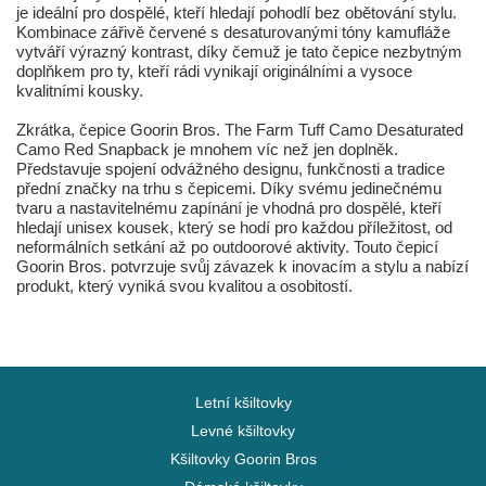
je ideální pro dospělé, kteří hledají pohodlí bez obětování stylu.
Kombinace zářivě červené s desaturovanými tóny kamufláže
vytváří výrazný kontrast, díky čemuž je tato čepice nezbytným
doplňkem pro ty, kteří rádi vynikají originálními a vysoce
kvalitními kousky.
Zkrátka, čepice Goorin Bros. The Farm Tuff Camo Desaturated
Camo Red Snapback je mnohem víc než jen doplněk.
Představuje spojení odvážného designu, funkčnosti a tradice
přední značky na trhu s čepicemi. Díky svému jedinečnému
tvaru a nastavitelnému zapínání je vhodná pro dospělé, kteří
hledají unisex kousek, který se hodí pro každou příležitost, od
neformálních setkání až po outdoorové aktivity. Touto čepicí
Goorin Bros. potvrzuje svůj závazek k inovacím a stylu a nabízí
produkt, který vyniká svou kvalitou a osobitostí.
Letní kšiltovky
Levné kšiltovky
Kšiltovky Goorin Bros