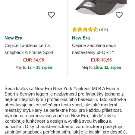
(4.8)
New Era
New Era
Čepice zaoblená černá
Čepice zaoblená šedá
snapback A Frame Sport
nastavitelný 9FORTY
Seattle Mariners MLB New
Diamond Era New York
EUR 34,95
EUR 30,95
Era
Yankees MLB New Era
Měj to
17 – 19 srpen
Měj to
zítra, 11. srpen
Šedá kšiltovka New Era New York Yankees MLB A Frame
Sport s černým logem je nezbytností pro fanoušky jednoho z
nejikoničtějších týmů profesionálního baseballu. Tato kšiltovka
představuje nejen vášeň pro tento sport, ale také moderní
městský styl, který se perfektně hodí pro každou příležitost.
Vyrobena renomovanou značkou New Era, tato kšiltovka
kombinuje funkčnost a design a vyniká svou kvalitou a
pohodlím. Díky charakteristickému tvaru truckera poskytuje
zapínání snapback perfektní střih, takže je ideální pro dospělé,