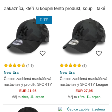
Zákazníci, kteří si koupili tento produkt, koupili také
DÍTĚ
(4.9)
(5)
New Era
New Era
Čepice zaoblená maskáčová
Čepice zaoblená maskáčová
nastavitelný pro děti 9FORTY
nastavitelný 9FORTY League
League Essential New York
Essential New York Yankees
EUR 21,95
EUR 27,95
Yankees MLB New Era
MLB New Era
Měj to
zítra, 11. srpen
Měj to
zítra, 11. srpen