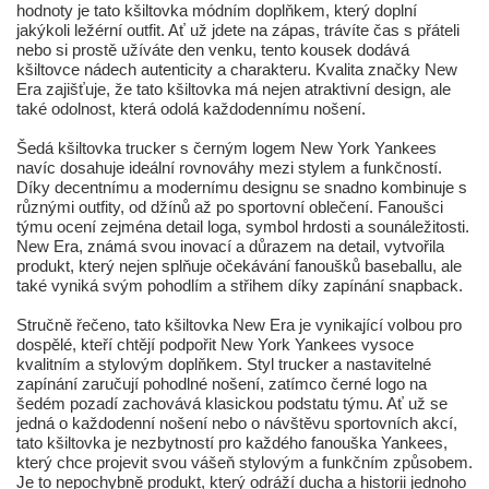
hodnoty je tato kšiltovka módním doplňkem, který doplní
jakýkoli ležérní outfit. Ať už jdete na zápas, trávíte čas s přáteli
nebo si prostě užíváte den venku, tento kousek dodává
kšiltovce nádech autenticity a charakteru. Kvalita značky New
Era zajišťuje, že tato kšiltovka má nejen atraktivní design, ale
také odolnost, která odolá každodennímu nošení.
Šedá kšiltovka trucker s černým logem New York Yankees
navíc dosahuje ideální rovnováhy mezi stylem a funkčností.
Díky decentnímu a modernímu designu se snadno kombinuje s
různými outfity, od džínů až po sportovní oblečení. Fanoušci
týmu ocení zejména detail loga, symbol hrdosti a sounáležitosti.
New Era, známá svou inovací a důrazem na detail, vytvořila
produkt, který nejen splňuje očekávání fanoušků baseballu, ale
také vyniká svým pohodlím a střihem díky zapínání snapback.
Stručně řečeno, tato kšiltovka New Era je vynikající volbou pro
dospělé, kteří chtějí podpořit New York Yankees vysoce
kvalitním a stylovým doplňkem. Styl trucker a nastavitelné
zapínání zaručují pohodlné nošení, zatímco černé logo na
šedém pozadí zachovává klasickou podstatu týmu. Ať už se
jedná o každodenní nošení nebo o návštěvu sportovních akcí,
tato kšiltovka je nezbytností pro každého fanouška Yankees,
který chce projevit svou vášeň stylovým a funkčním způsobem.
Je to nepochybně produkt, který odráží ducha a historii jednoho