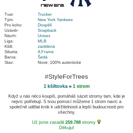
Tvar:
Trucker
Tým:
New York Yankees
Pro koho:
Dospělí
Uzávěr:
Snapback
Návrh:
Unisex
Liga:
MLB
Kšilt:
zaoblená
Silueta:
A Frame
Barva:
Šedá
Stav:
Nové; 100% autentické
#StyleForTrees
1 kšiltovka
=
1 strom
Když u nás něco koupíš, pomáháš sázet stromy tam, kde je
nejvíc potřebují. S tvou pomocí můžeme 1 strom navíc a
společně udělat krok k udržitelnosti a lepší budoucnosti pro
všechny.
Už jsme zasadili
259.788
stromy
Děkuju!