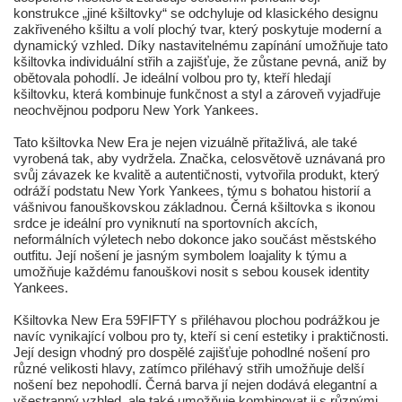
konstrukce „jiné kšiltovky“ se odchyluje od klasického designu
zakřiveného kšiltu a volí plochý tvar, který poskytuje moderní a
dynamický vzhled. Díky nastavitelnému zapínání umožňuje tato
kšiltovka individuální střih a zajišťuje, že zůstane pevná, aniž by
obětovala pohodlí. Je ideální volbou pro ty, kteří hledají
kšiltovku, která kombinuje funkčnost a styl a zároveň vyjadřuje
neochvějnou podporu New York Yankees.
Tato kšiltovka New Era je nejen vizuálně přitažlivá, ale také
vyrobená tak, aby vydržela. Značka, celosvětově uznávaná pro
svůj závazek ke kvalitě a autentičnosti, vytvořila produkt, který
odráží podstatu New York Yankees, týmu s bohatou historií a
vášnivou fanouškovskou základnou. Černá kšiltovka s ikonou
srdce je ideální pro vyniknutí na sportovních akcích,
neformálních výletech nebo dokonce jako součást městského
outfitu. Její nošení je jasným symbolem loajality k týmu a
umožňuje každému fanouškovi nosit s sebou kousek identity
Yankees.
Kšiltovka New Era 59FIFTY s přiléhavou plochou podrážkou je
navíc vynikající volbou pro ty, kteří si cení estetiky i praktičnosti.
Její design vhodný pro dospělé zajišťuje pohodlné nošení pro
různé velikosti hlavy, zatímco přiléhavý střih umožňuje delší
nošení bez nepohodlí. Černá barva jí nejen dodává elegantní a
všestranný vzhled, ale také umožňuje kombinovat ji s různými