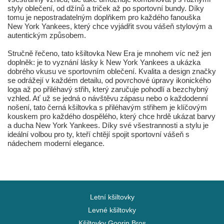
styly oblečení, od džínů a triček až po sportovní bundy. Díky
tomu je nepostradatelným doplňkem pro každého fanouška
New York Yankees, který chce vyjádřit svou vášeň stylovým a
autentickým způsobem.
Stručně řečeno, tato kšiltovka New Era je mnohem víc než jen
doplněk: je to vyznání lásky k New York Yankees a ukázka
dobrého vkusu ve sportovním oblečení. Kvalita a design značky
se odrážejí v každém detailu, od povrchové úpravy ikonického
loga až po přiléhavý střih, který zaručuje pohodlí a bezchybný
vzhled. Ať už se jedná o návštěvu zápasu nebo o každodenní
nošení, tato černá kšiltovka s přiléhavým střihem je klíčovým
kouskem pro každého dospělého, který chce hrdě ukázat barvy
a ducha New York Yankees. Díky své všestrannosti a stylu je
ideální volbou pro ty, kteří chtějí spojit sportovní vášeň s
nádechem moderní elegance.
Letní kšiltovky
Levné kšiltovky
Kšiltovky Goorin Bros