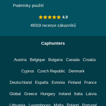
Podmínky použití
4.9
49319 recenze zákazníků
Caphunters
Austria
Belgique
Bulgaria
Canada
Croatia
Cyprus
Czech Republic
Denmark
Deutschland
España
Estonia
Finland
France
Global
Greece
Hungary
Ireland
Italia
Latvia
Lithuania
Luxembourg
Malta
Poland
Portugal