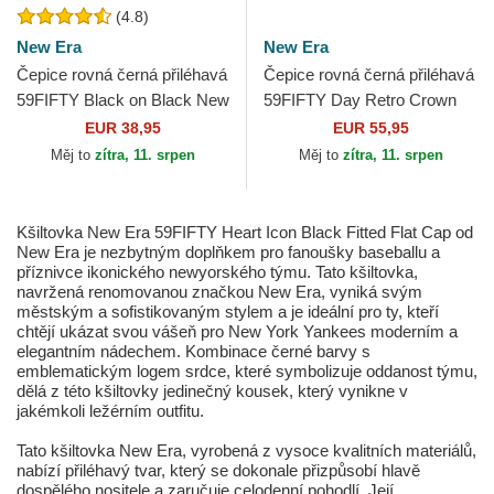
(4.8)
New Era
New Era
Čepice rovná černá přiléhavá
Čepice rovná černá přiléhavá
59FIFTY Black on Black New
59FIFTY Day Retro Crown
York Yankees MLB New Era
New York Yankees MLB New
EUR 38,95
EUR 55,95
Era
Měj to
zítra, 11. srpen
Měj to
zítra, 11. srpen
Kšiltovka New Era 59FIFTY Heart Icon Black Fitted Flat Cap od
New Era je nezbytným doplňkem pro fanoušky baseballu a
příznivce ikonického newyorského týmu. Tato kšiltovka,
navržená renomovanou značkou New Era, vyniká svým
městským a sofistikovaným stylem a je ideální pro ty, kteří
chtějí ukázat svou vášeň pro New York Yankees moderním a
elegantním nádechem. Kombinace černé barvy s
emblematickým logem srdce, které symbolizuje oddanost týmu,
dělá z této kšiltovky jedinečný kousek, který vynikne v
jakémkoli ležérním outfitu.
Tato kšiltovka New Era, vyrobená z vysoce kvalitních materiálů,
nabízí přiléhavý tvar, který se dokonale přizpůsobí hlavě
dospělého nositele a zaručuje celodenní pohodlí. Její