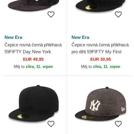
New Era
New Era
Čepice rovná černá přiléhavá
Čepice rovná černá přiléhavá
59FIFTY Day New York
pro děti 59FIFTY My First
Yankees MLB New Era
New York Yankees MLB New
EUR 49,95
EUR 30,95
Era
Měj to
zítra, 11. srpen
Měj to
zítra, 11. srpen