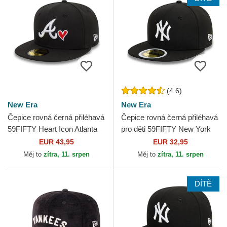
(4.6)
New Era
New Era
Čepice rovná černá přiléhavá
Čepice rovná černá přiléhavá
59FIFTY Heart Icon Atlanta
pro děti 59FIFTY New York
Braves MLB New Era
Yankees MLB New Era
EUR 43,95
EUR 32,95
Měj to
zítra, 11. srpen
Měj to
zítra, 11. srpen
DÍTĚ