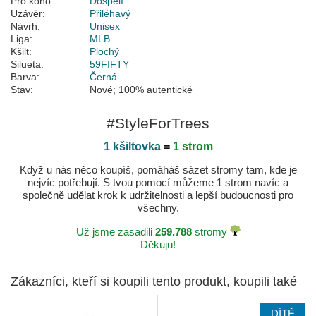
Pro koho:
Dospělí
Uzávěr:
Přiléhavý
Návrh:
Unisex
Liga:
MLB
Kšilt:
Plochý
Silueta:
59FIFTY
Barva:
Černá
Stav:
Nové; 100% autentické
#StyleForTrees
1 kšiltovka
=
1 strom
Když u nás něco koupíš, pomáháš sázet stromy tam, kde je
nejvíc potřebují. S tvou pomocí můžeme 1 strom navíc a
společně udělat krok k udržitelnosti a lepší budoucnosti pro
všechny.
Už jsme zasadili
259.788
stromy
Děkuju!
Zákazníci, kteří si koupili tento produkt, koupili také
DÍTĚ