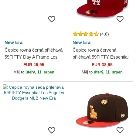
(4.8)
New Era
New Era
Čepice rovná černá přiléhavá
Čepice rovná červená
59FIFTY Day A Frame Los
přiléhavá 59FIFTY Essential
Angeles Dodgers MLB New
Los Angeles Dodgers MLB
EUR 49,95
EUR 38,95
Era
New Era
Měj to
úterý, 11. srpen
Měj to
úterý, 11. srpen