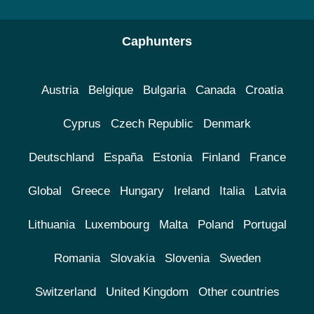
Caphunters
Austria
Belgique
Bulgaria
Canada
Croatia
Cyprus
Czech Republic
Denmark
Deutschland
España
Estonia
Finland
France
Global
Greece
Hungary
Ireland
Italia
Latvia
Lithuania
Luxembourg
Malta
Poland
Portugal
Romania
Slovakia
Slovenia
Sweden
Switzerland
United Kingdom
Other countries