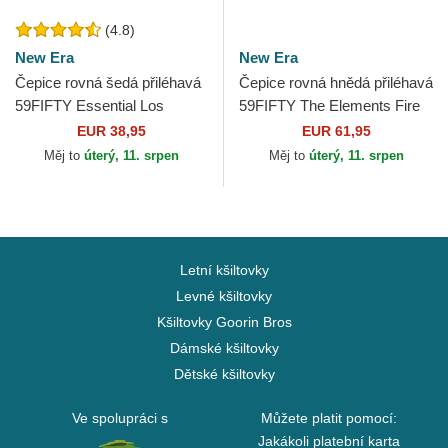
(4.8)
New Era
New Era
Čepice rovná šedá přiléhavá
Čepice rovná hnědá přiléhavá
59FIFTY Essential Los
59FIFTY The Elements Fire
Angeles Dodgers MLB New
Pin Los Angeles Dodgers
EUR 38,95
EUR 61,95
Era
MLB New Era
Měj to
úterý, 11. srpen
Měj to
úterý, 11. srpen
Letní kšiltovky
Levné kšiltovky
Kšiltovky Goorin Bros
Dámské kšiltovky
Dětské kšiltovky
Ve spolupráci s
Můžete platit pomocí:
Jakákoli platební karta