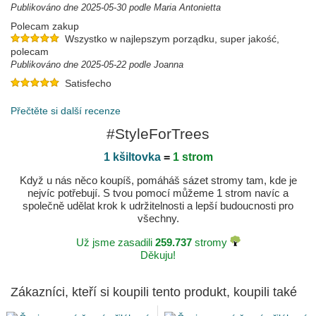
Publikováno dne 2025-05-30 podle Maria Antonietta
Polecam zakup
Wszystko w najlepszym porządku, super jakość,
polecam
Publikováno dne 2025-05-22 podle Joanna
Satisfecho
Publikováno dne 2025-02-08 podle PONCIANO
Přečtěte si další recenze
#StyleForTrees
1 kšiltovka
=
1 strom
Když u nás něco koupíš, pomáháš sázet stromy tam, kde je
nejvíc potřebují. S tvou pomocí můžeme 1 strom navíc a
společně udělat krok k udržitelnosti a lepší budoucnosti pro
všechny.
Už jsme zasadili
259.737
stromy
Děkuju!
Zákazníci, kteří si koupili tento produkt, koupili také