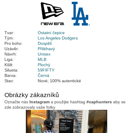
Tvar:
Ostatní čepice
Tým:
Los Angeles Dodgers
Pro koho:
Dospělí
Uzávěr:
Přiléhavý
Návrh:
Unisex
Liga:
MLB
Kšilt:
Plochý
Silueta:
59FIFTY
Barva:
Černá
Stav:
Nové; 100% autentické
Obrázky zákazníků
Označte nás
Instagram
a použijte hashtag
#caphunters
aby se
zde zobrazovaly vaše fotky