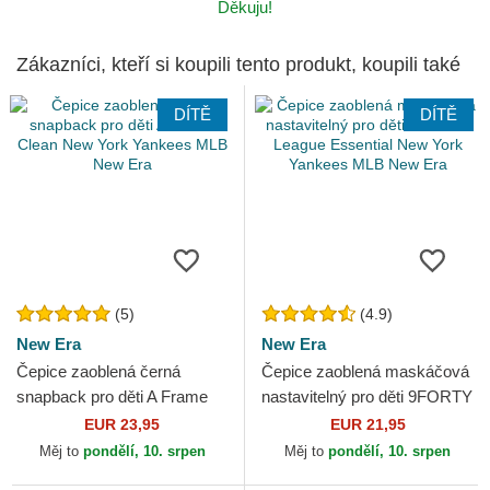
Děkuju!
Zákazníci, kteří si koupili tento produkt, koupili také
DÍTĚ
DÍTĚ
(5)
(4.9)
New Era
New Era
Čepice zaoblená černá
Čepice zaoblená maskáčová
snapback pro děti A Frame
nastavitelný pro děti 9FORTY
Clean New York Yankees
League Essential New York
EUR 23,95
EUR 21,95
MLB New Era
Yankees MLB New Era
Měj to
pondělí, 10. srpen
Měj to
pondělí, 10. srpen