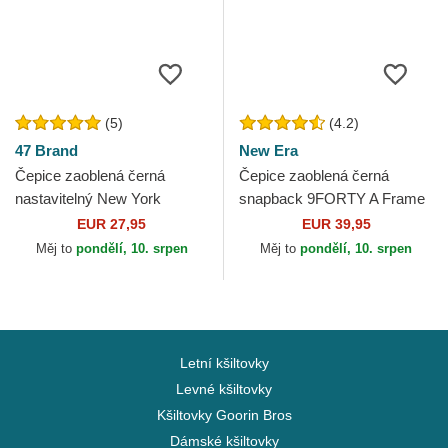
(5)
(4.2)
47 Brand
New Era
Čepice zaoblená černá
Čepice zaoblená černá
nastavitelný New York
snapback 9FORTY A Frame
Yankees MLB 47 Brand
All Day New York Yankees
EUR 27,95
EUR 39,95
MLB New Era
Měj to
pondělí, 10. srpen
Měj to
pondělí, 10. srpen
Letní kšiltovky
Levné kšiltovky
Kšiltovky Goorin Bros
Dámské kšiltovky