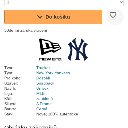
Do košíku
30denní záruka vrácení
Tvar:
Trucker
Tým:
New York Yankees
Pro koho:
Dospělí
Uzávěr:
Snapback
Návrh:
Unisex
Liga:
MLB
Kšilt:
zaoblená
Silueta:
A Frame
Barva:
Černá
Stav:
Nové; 100% autentické
Obrázky zákazníků