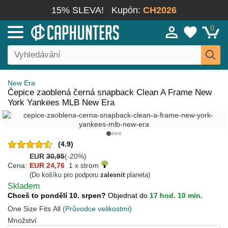
15% SLEVA!
Kupón:
CH2026
0
New Era
Čepice zaoblená černá snapback Clean A Frame New
York Yankees MLB New Era
(4.9)
EUR
30,95
(-20%)
Cena:
EUR 24,76
1 x strom
(Do košíku pro podporu
zalesnit
planeta)
Skladem
Chceš to pondělí 10. srpen?
Objednat do
17 hod. 10 min.
One Size Fits All
(Průvodce velikostmi)
Množství