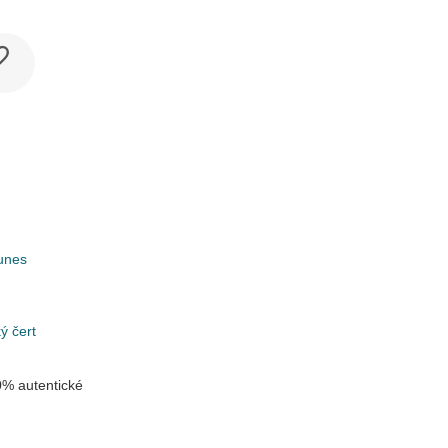
unes
k
ý čert
% autentické