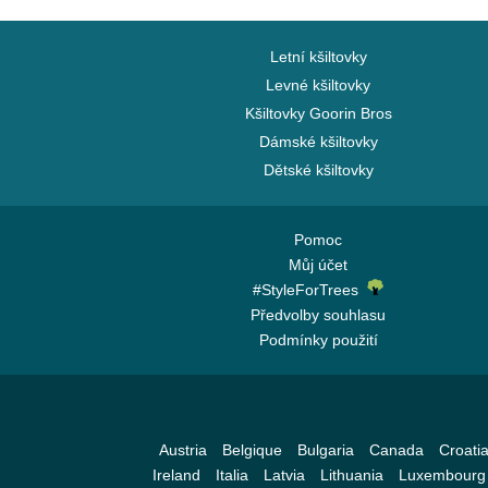
Letní kšiltovky
Levné kšiltovky
Kšiltovky Goorin Bros
Dámské kšiltovky
Dětské kšiltovky
Pomoc
Můj účet
#StyleForTrees
Předvolby souhlasu
Podmínky použití
Austria
Belgique
Bulgaria
Canada
Croati
Ireland
Italia
Latvia
Lithuania
Luxembourg