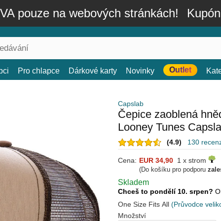
A pouze na webových stránkách!
Kupón
Outlet
bci
Pro chlapce
Dárkové karty
Novinky
Kat
Capslab
Čepice zaoblená hně
Looney Tunes Capsl
(4.9)
130 recen
Cena:
EUR 34,90
1 x strom
(Do košíku pro podporu
zale
Skladem
Chceš to pondělí 10. srpen?
O
One Size Fits All
(Průvodce velik
Množství