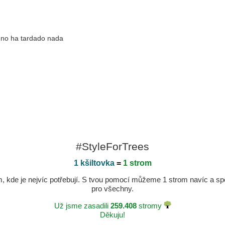
 no ha tardado nada
#StyleForTrees
1 kšiltovka
=
1 strom
kde je nejvíc potřebují. S tvou pomocí můžeme 1 strom navíc a spole
pro všechny.
Už jsme zasadili
259.408
stromy
Děkuju!