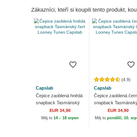
Zákazníci, kteří si koupili tento produkt, kou
(4.9)
Capslab
Capslab
Čepice zaoblená hnědá
Čepice zaoblená čer
snapback Tasmánský
snapback Tasmánsk
čert Looney Tunes
čert Looney Tunes
EUR 34,90
EUR 34,90
Capslab
Capslab
Měj to
14 – 18 srpen
Měj to
pondělí, 10. sr