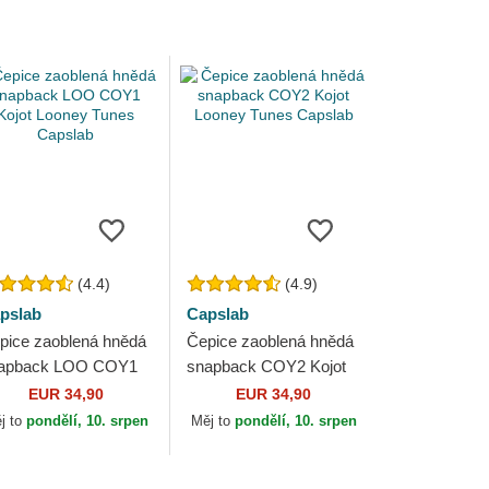
(4.4)
(4.9)
pslab
Capslab
pice zaoblená hnědá
Čepice zaoblená hnědá
apback LOO COY1
snapback COY2 Kojot
jot Looney Tunes
Looney Tunes Capslab
EUR 34,90
EUR 34,90
pslab
j to
pondělí, 10. srpen
Měj to
pondělí, 10. srpen