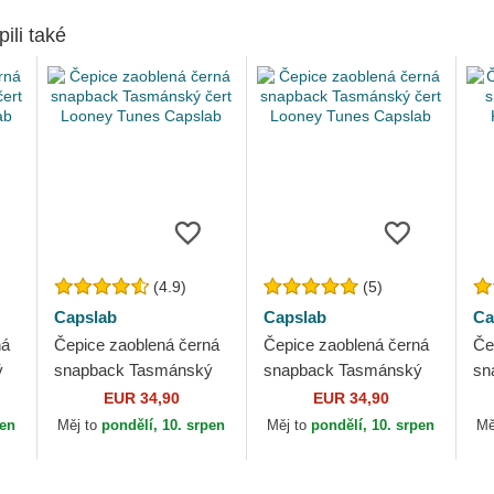
pili také
(4.9)
(5)
Capslab
Capslab
Ca
ná
Čepice zaoblená černá
Čepice zaoblená černá
Če
ý
snapback Tasmánský
snapback Tasmánský
sn
čert Looney Tunes
čert Looney Tunes
Ko
EUR 34,90
EUR 34,90
Capslab
Capslab
Ca
pen
Měj to
pondělí, 10. srpen
Měj to
pondělí, 10. srpen
Mě