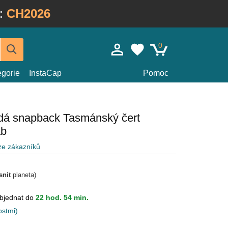
:
CH2026
0
egorie
InstaCap
Pomoc
dá snapback Tasmánský čert
ab
ze zákazníků
snit
planeta)
bjednat do
22 hod. 54 min.
ostmi)