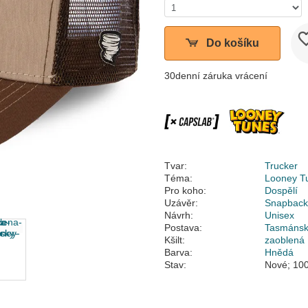
Do košíku
30denní záruka vrácení
Tvar:
Trucker
Téma:
Looney T
Pro koho:
Dospělí
Uzávěr:
Snapbac
Návrh:
Unisex
Postava:
Tasmánsk
Kšilt:
zaoblená
Barva:
Hnědá
Stav:
Nové; 100