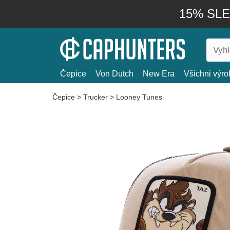
15% SLEV
Čepice
Von Dutch
New Era
Všichni výro
Čepice
>
Trucker
>
Looney Tunes