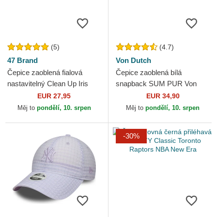
(5)
(4.7)
47 Brand
Von Dutch
Čepice zaoblená fialová
Čepice zaoblená bílá
nastavitelný Clean Up Iris
snapback SUM PUR Von
New York Yankees MLB 47
Dutch
EUR 27,95
EUR 34,90
Brand
Měj to
pondělí, 10. srpen
Měj to
pondělí, 10. srpen
-30%