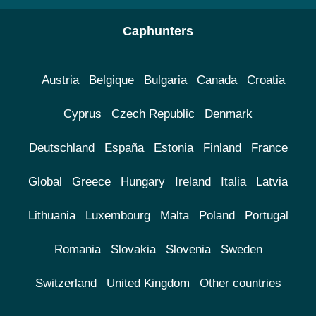
Caphunters
Austria
Belgique
Bulgaria
Canada
Croatia
Cyprus
Czech Republic
Denmark
Deutschland
España
Estonia
Finland
France
Global
Greece
Hungary
Ireland
Italia
Latvia
Lithuania
Luxembourg
Malta
Poland
Portugal
Romania
Slovakia
Slovenia
Sweden
Switzerland
United Kingdom
Other countries