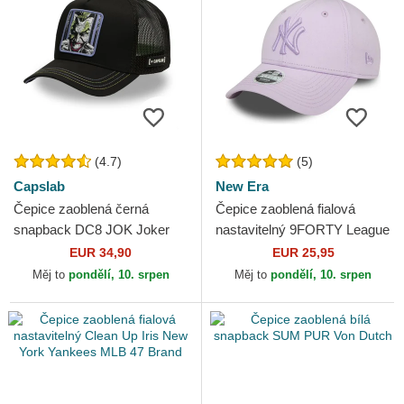
(4.7)
(5)
Capslab
New Era
Čepice zaoblená černá
Čepice zaoblená fialová
snapback DC8 JOK Joker
nastavitelný 9FORTY League
DC Comics Capslab
Essential New York Yankees
EUR 34,90
EUR 25,95
MLB New Era
Měj to
pondělí, 10. srpen
Měj to
pondělí, 10. srpen