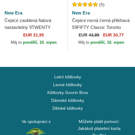
(5)
New Era
New Era
Čepice zaoblená fialová
Čepice rovná černá přiléhavá
nastavitelný 9TWENTY
59FIFTY Classic Toronto
Seersucker New York
Raptors NBA New Era
EUR 31,95
EUR
43,95
EUR 30,77
Yankees MLB New Era
Měj to
pondělí, 10. srpen
Měj to
pondělí, 10. srpen
Letní kšiltovky
Levné kšiltovky
Kšiltovky Goorin Bros
Dámské kšiltovky
Dětské kšiltovky
Ve spolupráci s
Můžete platit pomocí:
Jakákoli platební karta