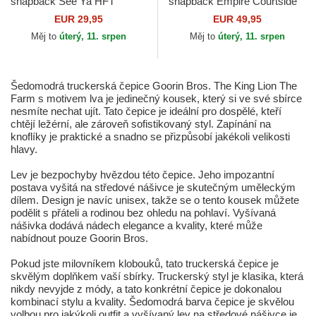
snapback See Ya HFT
snapback Empire Courtside
Coastal
The Farm Goorin Bros.
EUR 29,95
EUR 49,95
Měj to
úterý, 11. srpen
Měj to
úterý, 11. srpen
Šedomodrá truckerská čepice Goorin Bros. The King Lion The
Farm s motivem lva je jedinečný kousek, který si ve své sbírce
nesmíte nechat ujít. Tato čepice je ideální pro dospělé, kteří
chtějí ležérní, ale zároveň sofistikovaný styl. Zapínání na
knoflíky je praktické a snadno se přizpůsobí jakékoli velikosti
hlavy.
Lev je bezpochyby hvězdou této čepice. Jeho impozantní
postava vyšitá na středové nášivce je skutečným uměleckým
dílem. Design je navíc unisex, takže se o tento kousek můžete
podělit s přáteli a rodinou bez ohledu na pohlaví. Vyšívaná
nášivka dodává nádech elegance a kvality, které může
nabídnout pouze Goorin Bros.
Pokud jste milovníkem klobouků, tato truckerská čepice je
skvělým doplňkem vaší sbírky. Truckerský styl je klasika, která
nikdy nevyjde z módy, a tato konkrétní čepice je dokonalou
kombinací stylu a kvality. Šedomodrá barva čepice je skvělou
volbou pro jakýkoli outfit a vyšívaný lev na středové nášivce je