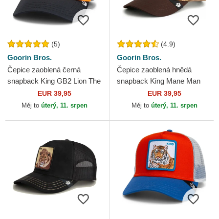
(5)
(4.9)
Goorin Bros.
Goorin Bros.
Čepice zaoblená černá
Čepice zaoblená hnědá
snapback King GB2 Lion The
snapback King Mane Man
Rocker The Farm Goorin
The Farm Goorin Bros.
EUR 39,95
EUR 39,95
Bros.
Měj to
úterý, 11. srpen
Měj to
úterý, 11. srpen