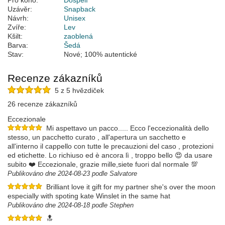
Pro koho:
Dospělí
Uzávěr:
Snapback
Návrh:
Unisex
Zvíře:
Lev
Kšilt:
zaoblená
Barva:
Šedá
Stav:
Nové; 100% autentické
Recenze zákazníků
5 z 5 hvězdiček
26 recenze zákazníků
Eccezionale
Mi aspettavo un pacco..... Ecco l'eccezionalità dello
stesso, un pacchetto curato , all'apertura un sacchetto e
all'interno il cappello con tutte le precauzioni del caso , protezioni
ed etichette. Lo richiuso ed è ancora lì , troppo bello 😍 da usare
subito ❤️ Eccezionale, grazie mille,siete fuori dal normale 💯
Publikováno dne 2024-08-23 podle Salvatore
Brilliant love it gift for my partner she's over the moon
especially with spoting kate Winslet in the same hat
Publikováno dne 2024-08-18 podle Stephen
🔝