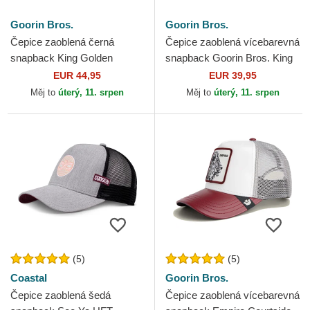
Goorin Bros.
Goorin Bros.
Čepice zaoblená černá
Čepice zaoblená vícebarevná
snapback King Golden
snapback Goorin Bros. King
Suede The Farm Goorin
Team Tiger Original Recipe
EUR 44,95
EUR 39,95
Bros.
Team Pride The...
Měj to
úterý, 11. srpen
Měj to
úterý, 11. srpen
(5)
(5)
Coastal
Goorin Bros.
Čepice zaoblená šedá
Čepice zaoblená vícebarevná