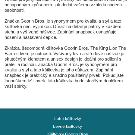
nenápadným způsobem, jak dodat vašemu vzhledu nádech
osobnosti.
Značka Goorin Bros. je synonymem pro kvalitu a styl a tato
kšiltovka není výjimkou. Důraz na detail je patrný v každém
stehu a vyšívané nášivce. Zapínání snapback usnadňuje
nošení a nastavení čepice.
Zkrátka, šedomodrá kšiltovka Goorin Bros. The King Lion The
Farm s lvem je nutností. Vyšívaný lev na středové nášivce je
skutečným klenotem a unisex design je ideální pro sdílení s
přáteli a rodinou. Značka Goorin Bros. je synonymem pro
kvalitu a styl a tato kšiltovka je toho důkazem. Zapínání
snapback je praktický a snadno použitelný prvek. Pokud jste
fanouškem kšiltovek, tato kšiltovka bude skvělým doplňkem
vaší sbírky.
Letní kšiltovky
Levné kšiltovky
Kšiltovky Goorin Bros