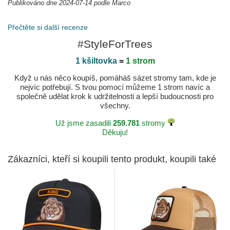
Publikováno dne 2024-07-14 podle Marco
Todo Ok
Buen precio, servicio.
Přečtěte si další recenze
Publikováno dne 2024-07-11 podle Jorge
#StyleForTrees
1 kšiltovka
=
1 strom
Když u nás něco koupíš, pomáháš sázet stromy tam, kde je
nejvíc potřebují. S tvou pomocí můžeme 1 strom navíc a
společně udělat krok k udržitelnosti a lepší budoucnosti pro
všechny.
Už jsme zasadili
259.781
stromy
Děkuju!
Zákazníci, kteří si koupili tento produkt, koupili také