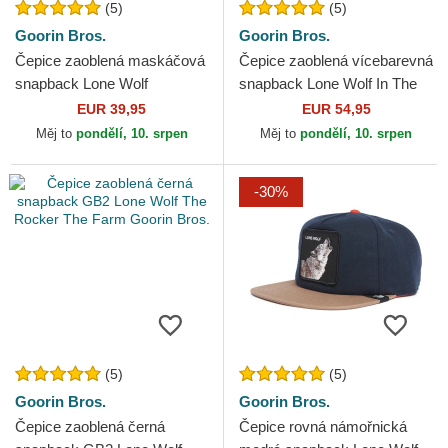
(5)
(5)
Goorin Bros.
Goorin Bros.
Čepice zaoblená maskáčová
Čepice zaoblená vícebarevná
snapback Lone Wolf
snapback Lone Wolf In The
Camouflage Seasonal Real
Element The Farm Goorin
EUR 39,95
EUR 54,95
Tree The Farm Goorin Bros.
Bros.
Měj to
pondělí, 10. srpen
Měj to
pondělí, 10. srpen
-30%
(5)
(5)
Goorin Bros.
Goorin Bros.
Čepice zaoblená černá
Čepice rovná námořnická