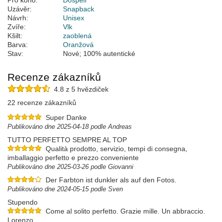
Pro koho:
Dospělí
Uzávěr:
Snapback
Návrh:
Unisex
Zvíře:
Vlk
Kšilt:
zaoblená
Barva:
Oranžová
Stav:
Nové; 100% autentické
Recenze zákazníků
4.8 z 5 hvězdiček
22 recenze zákazníků
Super Danke
Publikováno dne 2025-04-18 podle Andreas
TUTTO PERFETTO SEMPRE AL TOP
Qualità prodotto, servizio, tempi di consegna,
imballaggio perfetto e prezzo conveniente
Publikováno dne 2025-03-26 podle Giovanni
Der Farbton ist dunkler als auf den Fotos.
Publikováno dne 2024-05-15 podle Sven
Stupendo
Come al solito perfetto. Grazie mille. Un abbraccio.
Lorenzo