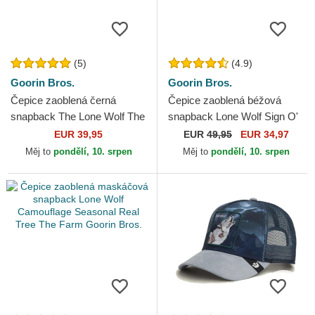
(5)
(4.9)
Goorin Bros.
Goorin Bros.
Čepice zaoblená černá
Čepice zaoblená béžová
snapback The Lone Wolf The
snapback Lone Wolf Sign O'
Farm Goorin Bros.
The Times The Farm Paisley
EUR 39,95
EUR
49,95
EUR 34,97
The Farm Goorin Bros.
Měj to
pondělí, 10. srpen
Měj to
pondělí, 10. srpen