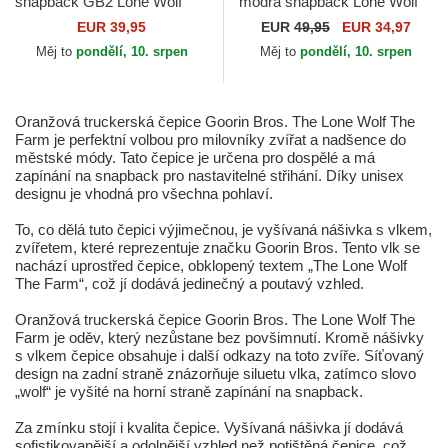
snapback GB2 Lone Wolf
modrá snapback Lone Wolf
The Rocker The Farm Goorin
One Pack The Farm Flats
EUR 39,95
EUR
49,95
EUR 34,97
Bros.
The Farm Goorin Bros.
Měj to
pondělí, 10. srpen
Měj to
pondělí, 10. srpen
Oranžová truckerská čepice Goorin Bros. The Lone Wolf The
Farm je perfektní volbou pro milovníky zvířat a nadšence do
městské módy. Tato čepice je určena pro dospělé a má
zapínání na snapback pro nastavitelné střihání. Díky unisex
designu je vhodná pro všechna pohlaví.
To, co dělá tuto čepici výjimečnou, je vyšívaná nášivka s vlkem,
zvířetem, které reprezentuje značku Goorin Bros. Tento vlk se
nachází uprostřed čepice, obklopený textem „The Lone Wolf
The Farm“, což jí dodává jedinečný a poutavý vzhled.
Oranžová truckerská čepice Goorin Bros. The Lone Wolf The
Farm je oděv, který nezůstane bez povšimnutí. Kromě nášivky
s vlkem čepice obsahuje i další odkazy na toto zvíře. Síťovaný
design na zadní straně znázorňuje siluetu vlka, zatímco slovo
„wolf“ je vyšité na horní straně zapínání na snapback.
Za zmínku stojí i kvalita čepice. Vyšívaná nášivka jí dodává
sofistikovanější a odolnější vzhled než potištěná čepice, což