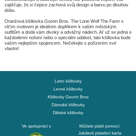
zajišťuje, že si čepice zachová svůj design a barvu po dlouhou
dobu.
Oranžová kšiltovka Goorin Bros. The Lone Wolf The Farm s
vlčím motivem je ideálním doplňkem k vašim městským
outfitům a dodá vám divoký a odvážný nádech. Ať už se jedná o
každodenní nošení nebo o speciální událost, tato kšiltovka bude
vaším nejlepším spojencem. Nečekejte s pořízením své
vlastní!
Letní kšiltovky
Levné kšiltovky
Kšiltovky Goorin Bros
Dámské kšiltovky
Dětské kšiltovky
Ve spolupráci s
Můžete platit pomocí:
Jakákoli platební karta