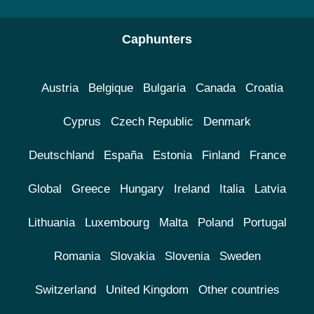
Caphunters
Austria
Belgique
Bulgaria
Canada
Croatia
Cyprus
Czech Republic
Denmark
Deutschland
España
Estonia
Finland
France
Global
Greece
Hungary
Ireland
Italia
Latvia
Lithuania
Luxembourg
Malta
Poland
Portugal
Romania
Slovakia
Slovenia
Sweden
Switzerland
United Kingdom
Other countries