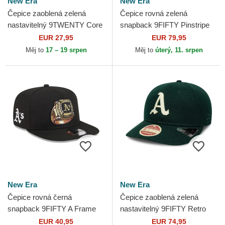
New Era
New Era
Čepice zaoblená zelená
Čepice rovná zelená
nastavitelný 9TWENTY Core
snapback 9FIFTY Pinstripe
Classic Oakland Athletics
Visor Clip Oakland Athletics
EUR 27,95
EUR 79,95
MLB New Era
MLB New Era
Měj to
17 – 19 srpen
Měj to
úterý, 11. srpen
New Era
New Era
Čepice rovná černá
Čepice zaoblená zelená
snapback 9FIFTY A Frame
nastavitelný 9FIFTY Retro
Ring Oakland Athletics MLB
Crown Heritage Series
EUR 40,95
EUR 74,95