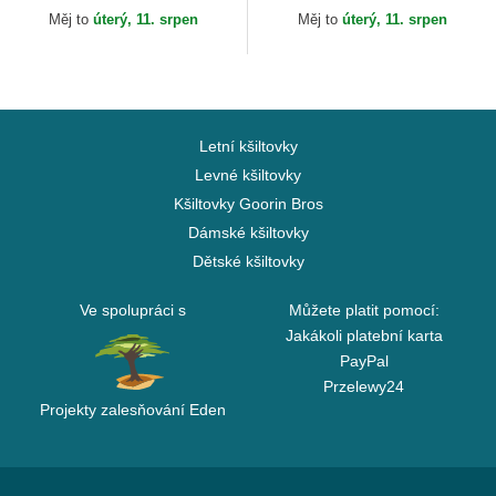
New Era
Oakland Athletics MLB New
Měj to
úterý, 11. srpen
Měj to
úterý, 11. srpen
Era
Letní kšiltovky
Levné kšiltovky
Kšiltovky Goorin Bros
Dámské kšiltovky
Dětské kšiltovky
Ve spolupráci s
Můžete platit pomocí:
Jakákoli platební karta
PayPal
Przelewy24
Projekty zalesňování Eden