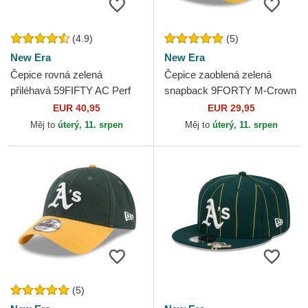
(4.9)
(5)
New Era
New Era
Čepice rovná zelená
Čepice zaoblená zelená
přiléhavá 59FIFTY AC Perf
snapback 9FORTY M-Crown
Oakland Athletics MLB New
Player Replica Oakland
EUR 40,95
EUR 29,95
Era
Athletics MLB New Era
Měj to
úterý, 11. srpen
Měj to
úterý, 11. srpen
(5)