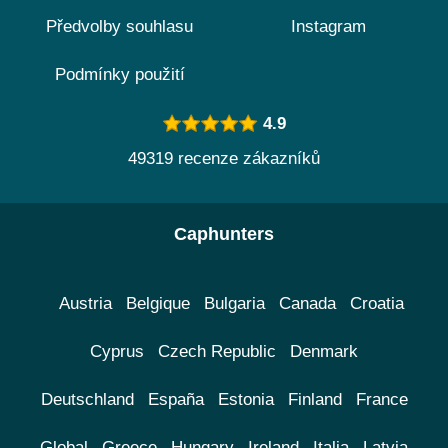
Předvolby souhlasu
Instagram
Podmínky použití
4.9
49319 recenze zákazníků
Caphunters
Austria
Belgique
Bulgaria
Canada
Croatia
Cyprus
Czech Republic
Denmark
Deutschland
España
Estonia
Finland
France
Global
Greece
Hungary
Ireland
Italia
Latvia