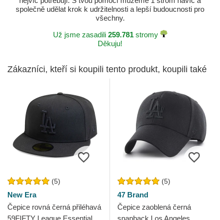
nejvíc potřebují. S tvou pomocí můžeme 1 strom navíc a
společně udělat krok k udržitelnosti a lepší budoucnosti pro
všechny.
Už jsme zasadili
259.781
stromy
Děkuju!
Zákazníci, kteří si koupili tento produkt, koupili také
(5)
(5)
New Era
47 Brand
Čepice rovná černá přiléhavá
Čepice zaoblená černá
59FIFTY League Essential
snapback Los Angeles