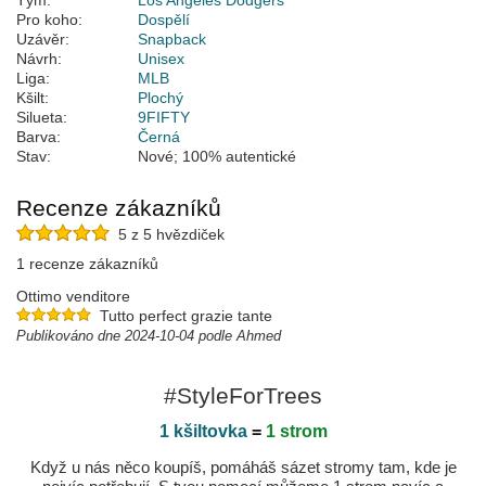
Tým:
Los Angeles Dodgers
Pro koho:
Dospělí
Uzávěr:
Snapback
Návrh:
Unisex
Liga:
MLB
Kšilt:
Plochý
Silueta:
9FIFTY
Barva:
Černá
Stav:
Nové; 100% autentické
Recenze zákazníků
5 z 5 hvězdiček
1 recenze zákazníků
Ottimo venditore
Tutto perfect grazie tante
Publikováno dne 2024-10-04 podle Ahmed
#StyleForTrees
1 kšiltovka
=
1 strom
Když u nás něco koupíš, pomáháš sázet stromy tam, kde je