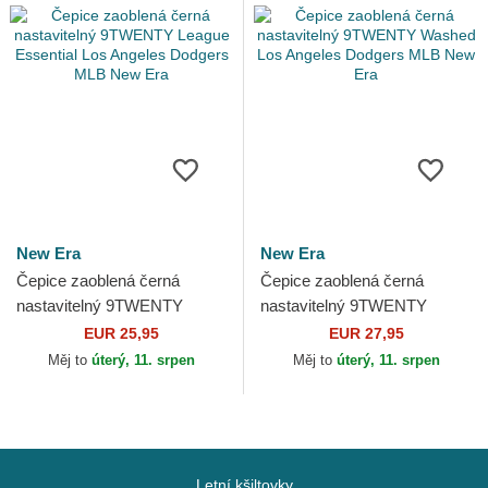
New Era
New Era
Čepice zaoblená černá
Čepice zaoblená černá
nastavitelný 9TWENTY
nastavitelný 9TWENTY
League Essential Los
Washed Los Angeles
EUR 25,95
EUR 27,95
Angeles Dodgers MLB New
Dodgers MLB New Era
Měj to
úterý, 11. srpen
Měj to
úterý, 11. srpen
Era
Letní kšiltovky