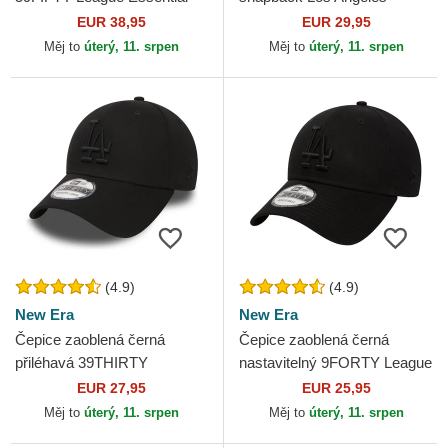
Los Angeles Dodgers MLB
Dodgers MLB 47 Brand
EUR 38,95
EUR 29,95
New Era
Měj to
úterý, 11. srpen
Měj to
úterý, 11. srpen
(4.9)
(4.9)
New Era
New Era
Čepice zaoblená černá
Čepice zaoblená černá
přiléhavá 39THIRTY
nastavitelný 9FORTY League
Essential Los Angeles
Essential Los Angeles
EUR 27,95
EUR 25,95
Dodgers MLB New Era
Dodgers MLB New Era
Měj to
úterý, 11. srpen
Měj to
úterý, 11. srpen