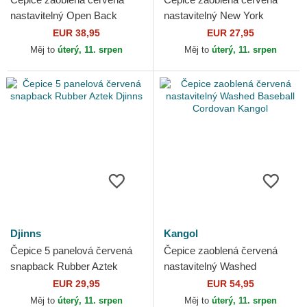
nastavitelný Open Back
nastavitelný New York
Flawless New York Yankees
Yankees MLB 47 Brand
EUR 38,95
EUR 27,95
MLB New Era
Měj to
úterý, 11. srpen
Měj to
úterý, 11. srpen
Djinns
Kangol
Čepice 5 panelová červená
Čepice zaoblená červená
snapback Rubber Aztek
nastavitelný Washed
Djinns
Baseball Cordovan Kangol
EUR 29,95
EUR 54,95
Měj to
úterý, 11. srpen
Měj to
úterý, 11. srpen