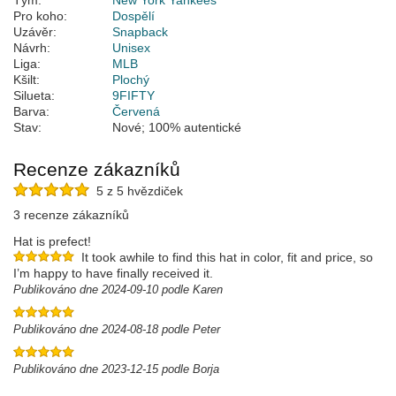
Tým:
New York Yankees
Pro koho:
Dospělí
Uzávěr:
Snapback
Návrh:
Unisex
Liga:
MLB
Kšilt:
Plochý
Silueta:
9FIFTY
Barva:
Červená
Stav:
Nové; 100% autentické
Recenze zákazníků
5 z 5 hvězdiček
3 recenze zákazníků
Hat is prefect!
It took awhile to find this hat in color, fit and price, so
I’m happy to have finally received it.
Publikováno dne 2024-09-10 podle Karen
Publikováno dne 2024-08-18 podle Peter
Publikováno dne 2023-12-15 podle Borja