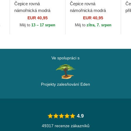
Čepice rovná
Čepice rovná
Če
námořnická modrá
námořnická modrá
př
přiléhavá 59FIFTY
přiléhavá 59FIFTY
Au
EUR 40,95
EUR 40,95
Authentic On Field
Authentic On Field
Ka
n
Měj to
13 – 17 srpen
Měj to
zítra, 7. srpen
ra
Milwaukee Brewers
Seattle Mariners MLB
ML
MLB New Era
New Era
Ve spolupráci s
Projekty zalesňování Eden
4.9
49317 recenze zákazníků