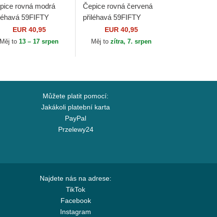
pice rovná modrá
Čepice rovná červená
iléhavá 59FIFTY
přiléhavá 59FIFTY
thentic On Field
Authentic On Field Los
EUR 40,95
EUR 40,95
nsas City Royals
Angeles Angels MLB
Měj to
13 – 17 srpen
Měj to
zítra, 7. srpen
B New Era
New Era
Můžete platit pomocí:
Jakákoli platební karta
PayPal
Przelewy24
Najdete nás na adrese:
TikTok
Facebook
Instagram