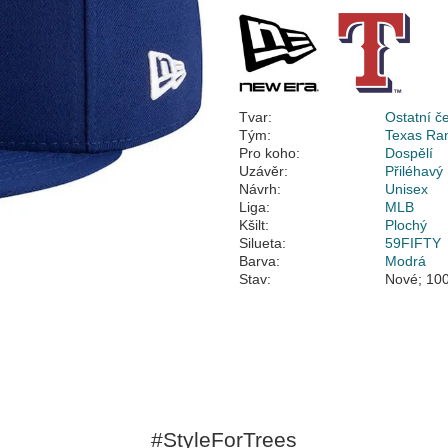
Tvar:
Ostatní č
Tým:
Texas Ra
Pro koho:
Dospělí
Uzávěr:
Přiléhavý
Návrh:
Unisex
Liga:
MLB
Kšilt:
Plochý
Silueta:
59FIFTY
Barva:
Modrá
Stav:
Nové; 100
#StyleForTrees