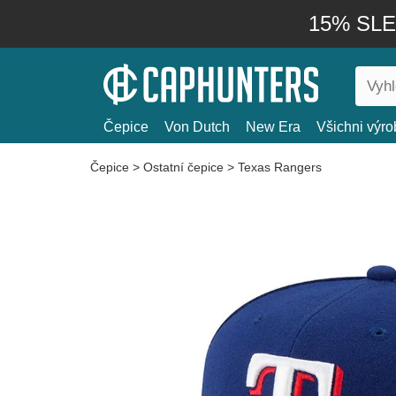
15% SLEV
Čepice
Von Dutch
New Era
Všichni výro
Čepice
>
Ostatní čepice
>
Texas Rangers