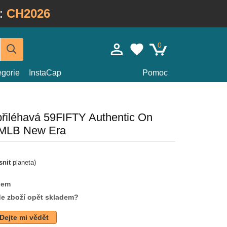
:
CH2026
0
egorie
InstaCap
Pomoc
řiléhavá 59FIFTY Authentic On
 MLB New Era
snit
planeta)
dem
de zboží opět skladem?
Dejte mi vědět