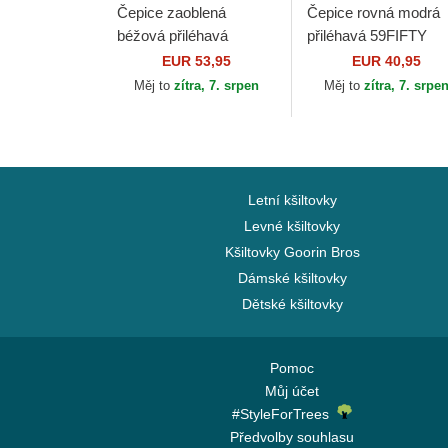
Čepice zaoblená
Čepice rovná modrá
béžová přiléhavá
přiléhavá 59FIFTY
59FIFTY All Star Game
Authentic On Field
EUR 53,95
EUR 40,95
Pin Texas Rangers MLB
Game Los Angeles
Měj to
zítra, 7. srpen
Měj to
zítra, 7. srpe
New Era
Dodgers MLB New E
Letní kšiltovky
Levné kšiltovky
Kšiltovky Goorin Bros
Dámské kšiltovky
Dětské kšiltovky
Pomoc
Můj účet
#StyleForTrees
Předvolby souhlasu