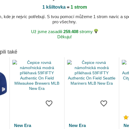
1 kšiltovka
=
1 strom
kde je nejvíc potřebují. S tvou pomocí můžeme 1 strom navíc a spole
pro všechny.
Už jsme zasadili
259.408
stromy
Děkuju!
pili také
New Era
New Era
Ne