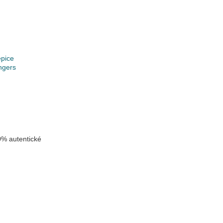
epice
ngers
% autentické