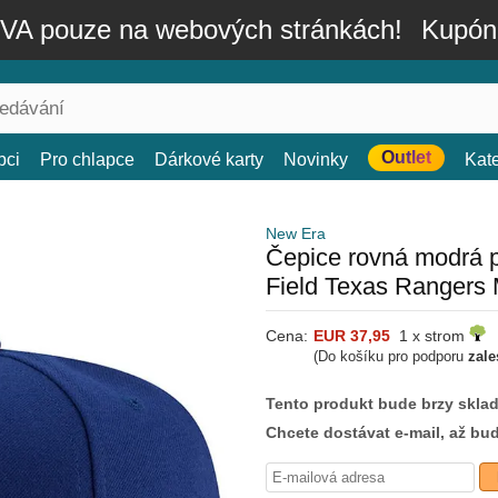
A pouze na webových stránkách!
Kupón
Outlet
bci
Pro chlapce
Dárkové karty
Novinky
Kat
New Era
Čepice rovná modrá p
Field Texas Rangers
Cena:
EUR 37,95
1 x strom
(Do košíku pro podporu
zale
Tento produkt bude brzy skla
Chcete dostávat e-mail, až bu