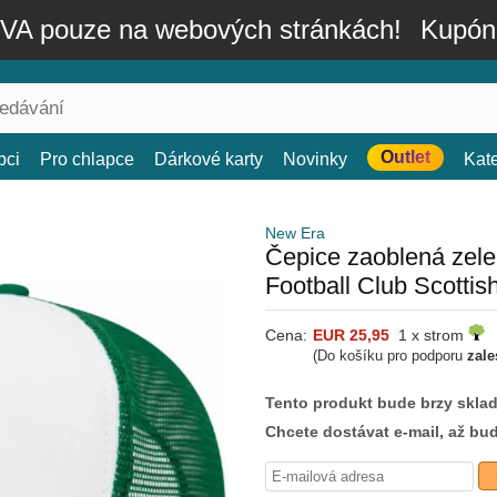
A pouze na webových stránkách!
Kupón
Outlet
bci
Pro chlapce
Dárkové karty
Novinky
Kat
New Era
Čepice zaoblená zel
Football Club Scotti
Cena:
EUR 25,95
1 x strom
(Do košíku pro podporu
zale
Tento produkt bude brzy skla
Chcete dostávat e-mail, až bu