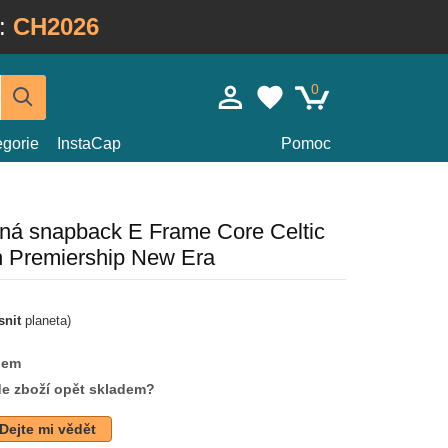
:
CH2026
0
egorie
InstaCap
Pomoc
ená snapback E Frame Core Celtic
sh Premiership New Era
snit
planeta)
dem
de zboží opět skladem?
Dejte mi vědět