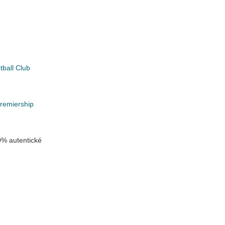
tball Club
k
Premiership
% autentické