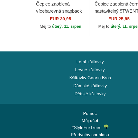
Čepice zaoblená
Čepice zaoblená čer
vícebarevná snapback
nastavitelný 9TWEN
9FORTY E Frame Core
Core Newcastle Unit
EUR 30,95
EUR 25,95
Associazione Sportiva
Football Club Premier
Měj to
úterý, 11. srpen
Měj to
úterý, 11. srp
Roma Serie A New Era
League New...
Letní kšiltovky
Levné kšiltovky
Kšiltovky Goorin Bros
Dámské kšiltovky
Dětské kšiltovky
Pomoc
Můj účet
#StyleForTrees
Předvolby souhlasu