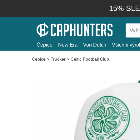
15% SLEV
Čepice
New Era
Von Dutch
Všichni výro
Čepice
>
Trucker
>
Celtic Football Club