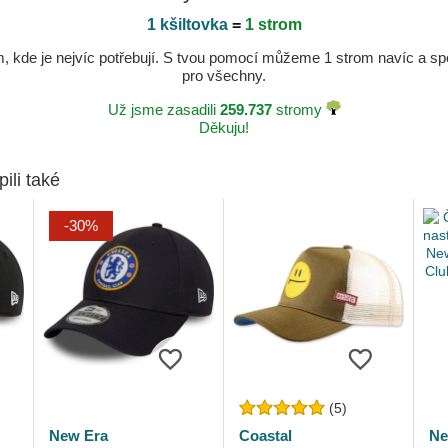
1 kšiltovka
=
1 strom
kde je nejvíc potřebují. S tvou pomocí můžeme 1 strom navíc a spole
pro všechny.
Už jsme zasadili
259.737
stromy
Děkuju!
pili také
-30%
(5)
New Era
Coastal
Ne