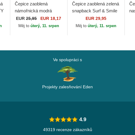
ná
Čepice zaoblená
Čepice zaoblená zelená
Če
TY
námořnická modrá
snapback Surf & Smile
na
ed
snapback 9FORTY
HFT Coastal
Co
EUR
25,95
EUR 18,17
EUR 29,95
Core Chelsea Football
Fo
en
Měj to
úterý, 11. srpen
Měj to
úterý, 11. srpen
Club Premier League
Le
New Era
Ve spolupráci s
Projekty zalesňování Eden
4.9
49319 recenze zákazníků