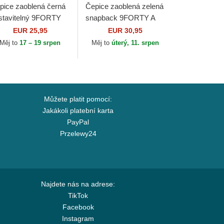
pice zaoblená černá
Čepice zaoblená zelená
stavitelný 9FORTY
snapback 9FORTY A
re Newcastle United
Frame New York
EUR 25,95
EUR 30,95
otball Club Premier
Yankees MLB New Era
Měj to
17 – 19 srpen
Měj to
úterý, 11. srpen
ague New Era
Můžete platit pomocí:
Jakákoli platební karta
PayPal
Przelewy24
Najdete nás na adrese:
TikTok
Facebook
Instagram