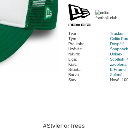
Tvar:
Trucker
Tým:
Celtic Foo
Pro koho:
Dospělí
Uzávěr:
Snapbac
Návrh:
Unisex
Liga:
Scottish 
Kšilt:
zaoblená
Silueta:
E Frame
Barva:
Zelená
Stav:
Nové; 100
#StyleForTrees