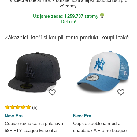
společně udělat krok k udržitelnosti a lepší budoucnosti pro
všechny.
Už jsme zasadili
259.737
stromy
Děkuju!
Zákazníci, kteří si koupili tento produkt, koupili také
(5)
New Era
New Era
Čepice rovná černá přiléhavá
Čepice zaoblená modrá
59FIFTY League Essential
snapback A Frame League