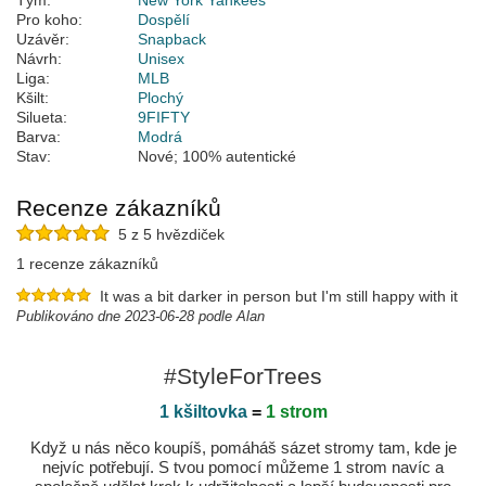
Tým:
New York Yankees
Pro koho:
Dospělí
Uzávěr:
Snapback
Návrh:
Unisex
Liga:
MLB
Kšilt:
Plochý
Silueta:
9FIFTY
Barva:
Modrá
Stav:
Nové; 100% autentické
Recenze zákazníků
5 z 5 hvězdiček
1 recenze zákazníků
It was a bit darker in person but I'm still happy with it
Publikováno dne 2023-06-28 podle Alan
#StyleForTrees
1 kšiltovka
=
1 strom
Když u nás něco koupíš, pomáháš sázet stromy tam, kde je
nejvíc potřebují. S tvou pomocí můžeme 1 strom navíc a