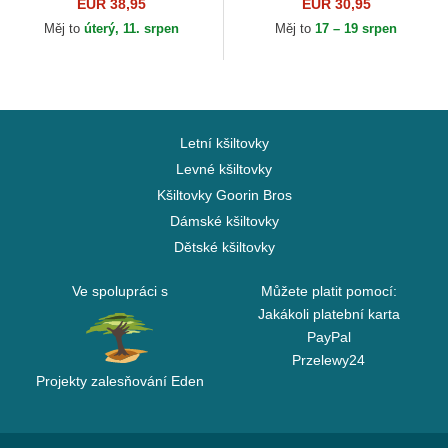
Los Angeles Dodgers MLB
Essential New York Yankees
EUR 38,95
EUR 30,95
New Era
MLB New Era
Měj to
úterý, 11. srpen
Měj to
17 – 19 srpen
Letní kšiltovky
Levné kšiltovky
Kšiltovky Goorin Bros
Dámské kšiltovky
Dětské kšiltovky
Ve spolupráci s
Můžete platit pomocí:
Jakákoli platební karta
PayPal
Przelewy24
Projekty zalesňování Eden