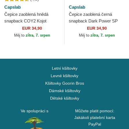
Capslab
Capslab
Čepice zaoblená hnědá
Čepice zaoblená černá
snapback COY2 Kojot
snapback Dark Power SP
Looney Tunes Capslab
PRI3 Zloba Disney Capslab
EUR 34,90
EUR 34,90
Měj to
zítra, 7. srpen
Měj to
zítra, 7. srpen
Letní kšiltovky
Levné kšiltovky
Kšiltovky Goorin Bros
Dámské kšiltovky
Dětské kšiltovky
Ve spolupráci s
Můžete platit pomocí:
Jakákoli platební karta
PayPal