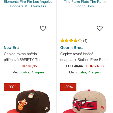
(4)
New Era
Goorin Bros.
Čepice rovná hnědá
Čepice rovná hnědá
přiléhavá 59FIFTY The
snapback Stallion Free Rider
Elements Fire Pin Los
The Farm Flats The Farm
EUR 61,95
EUR
49,95
EUR 24,98
Angeles Dodgers MLB New
Goorin Bros.
Měj to
zítra, 7. srpen
Měj to
zítra, 7. srpen
Era
-30%
-30%