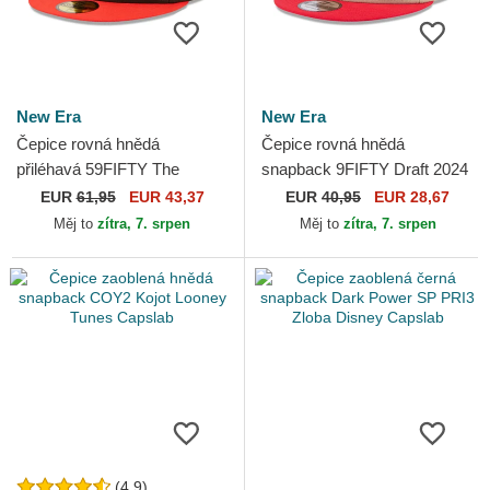
New Era
New Era
Čepice rovná hnědá
Čepice rovná hnědá
přiléhavá 59FIFTY The
snapback 9FIFTY Draft 2024
Elements Fire Pin Miami
Chicago Bulls NBA New Era
EUR
61,95
EUR 43,37
EUR
40,95
EUR 28,67
Heat NBA New Era
Měj to
zítra, 7. srpen
Měj to
zítra, 7. srpen
(4.9)