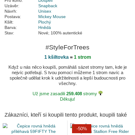
Pro koho:
Dospělí
Uzávěr:
Snapback
Návrh:
Unisex
Postava:
Mickey Mouse
Kšilt:
Plochý
Barva:
Hnědá
Stav:
Nové; 100% autentické
#StyleForTrees
1 kšiltovka
=
1 strom
Když u nás něco koupíš, pomáháš sázet stromy tam, kde je
nejvíc potřebují. S tvou pomocí můžeme 1 strom navíc a
společně udělat krok k udržitelnosti a lepší budoucnosti pro
všechny.
Už jsme zasadili
259.408
stromy
Děkuju!
Zákazníci, kteří si koupili tento produkt, koupili také
-50%