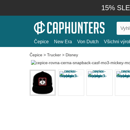
15% SLEV
Čepice
New Era
Von Dutch
Všichni výro
Čepice
>
Trucker
>
Disney