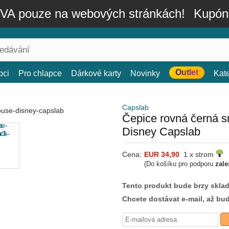
A pouze na webových stránkách!
Kupón
Outlet
bci
Pro chlapce
Dárkové karty
Novinky
Kat
Capslab
Čepice rovná černá
Disney Capslab
Cena:
EUR 34,90
1 x strom
(Do košíku pro podporu
zale
Tento produkt bude brzy skla
Chcete dostávat e-mail, až bu