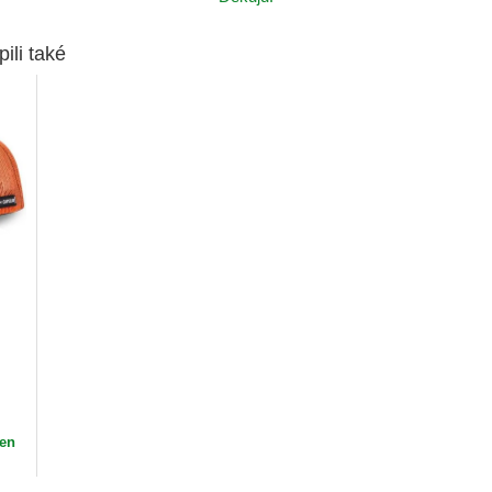
pili také
pen