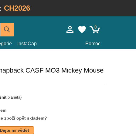
:
CH2026
0
egorie
InstaCap
Pomoc
 snapback CASF MO3 Mickey Mouse
snit
planeta)
dem
de zboží opět skladem?
Dejte mi vědět