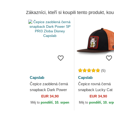
Zákazníci, kteří si koupili tento produkt, kou
(5)
Capslab
Capslab
Čepice zaoblená černá
Čepice rovná černá
snapback Dark Power
snapback Lucky Cat
SP PRI3 Zloba Disney
LUC Maneki-Neko
EUR 34,90
EUR 34,90
Capslab
Capslab
Měj to
pondělí, 10. srpen
Měj to
pondělí, 10. sr