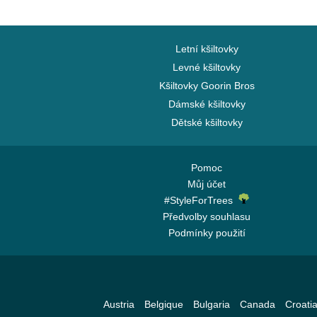
Letní kšiltovky
Levné kšiltovky
Kšiltovky Goorin Bros
Dámské kšiltovky
Dětské kšiltovky
Pomoc
Můj účet
#StyleForTrees
Předvolby souhlasu
Podmínky použití
Austria
Belgique
Bulgaria
Canada
Croati