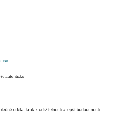
k
ouse
% autentické
čně udělat krok k udržitelnosti a lepší budoucnosti