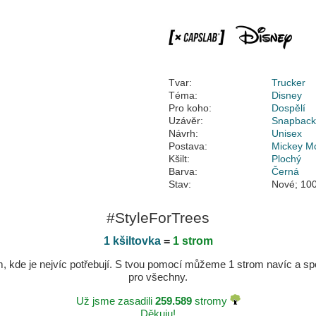
Tvar:
Trucker
Téma:
Disney
Pro koho:
Dospělí
Uzávěr:
Snapbac
Návrh:
Unisex
Postava:
Mickey M
Kšilt:
Plochý
Barva:
Černá
Stav:
Nové; 100
#StyleForTrees
1 kšiltovka
=
1 strom
kde je nejvíc potřebují. S tvou pomocí můžeme 1 strom navíc a spole
pro všechny.
Už jsme zasadili
259.589
stromy
Děkuju!