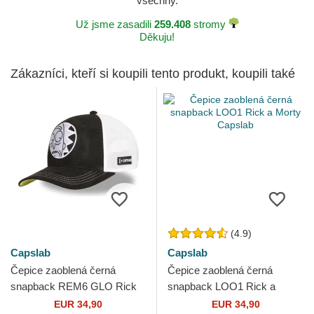
všechny.
Už jsme zasadili
259.408
stromy
Děkuju!
Zákazníci, kteří si koupili tento produkt, koupili také
(4.9)
Capslab
Capslab
Čepice zaoblená černá
Čepice zaoblená černá
snapback REM6 GLO Rick
snapback LOO1 Rick a
Sanchez Rick a Morty
Morty Capslab
EUR 34,90
EUR 34,90