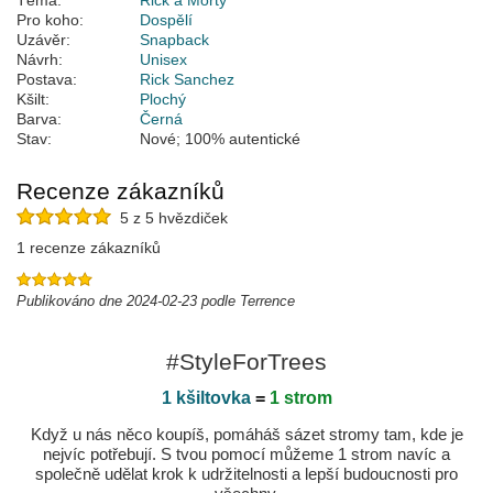
Téma:
Rick a Morty
Pro koho:
Dospělí
Uzávěr:
Snapback
Návrh:
Unisex
Postava:
Rick Sanchez
Kšilt:
Plochý
Barva:
Černá
Stav:
Nové; 100% autentické
Recenze zákazníků
5 z 5 hvězdiček
1 recenze zákazníků
Publikováno dne 2024-02-23 podle Terrence
#StyleForTrees
1 kšiltovka
=
1 strom
Když u nás něco koupíš, pomáháš sázet stromy tam, kde je
nejvíc potřebují. S tvou pomocí můžeme 1 strom navíc a
společně udělat krok k udržitelnosti a lepší budoucnosti pro