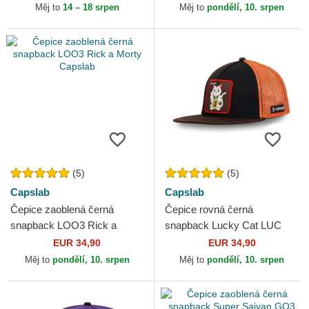
Capslab
Měj to
14 – 18 srpen
Měj to
pondělí, 10. srpen
(5)
(5)
Capslab
Capslab
Čepice zaoblená černá
Čepice rovná černá
snapback LOO3 Rick a
snapback Lucky Cat LUC
Morty Capslab
Maneki-Neko Capslab
EUR 34,90
EUR 34,90
Měj to
pondělí, 10. srpen
Měj to
pondělí, 10. srpen