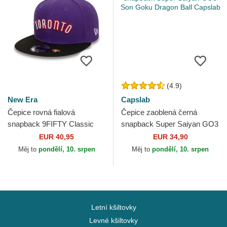
(4.9)
New Era
Capslab
Čepice rovná fialová
Čepice zaoblená černá
snapback 9FIFTY Classic
snapback Super Saiyan GO3
Toronto Raptors NBA New
Son Goku Dragon Ball
EUR 40,95
EUR 34,90
Era
Capslab
Měj to
pondělí, 10. srpen
Měj to
pondělí, 10. srpen
Letní kšiltovky
Levné kšiltovky