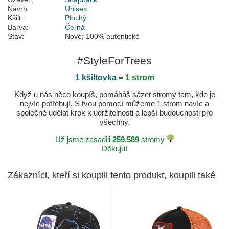
Návrh:
Unisex
Kšilt:
Plochý
Barva:
Černá
Stav:
Nové; 100% autentické
#StyleForTrees
1 kšiltovka
=
1 strom
Když u nás něco koupíš, pomáháš sázet stromy tam, kde je
nejvíc potřebují. S tvou pomocí můžeme 1 strom navíc a
společně udělat krok k udržitelnosti a lepší budoucnosti pro
všechny.
Už jsme zasadili
259.589
stromy
Děkuju!
Zákazníci, kteří si koupili tento produkt, koupili také