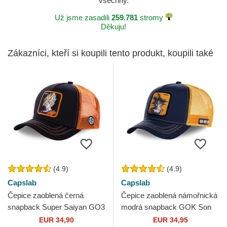
všechny.
Už jsme zasadili
259.781
stromy
Děkuju!
Zákazníci, kteří si koupili tento produkt, koupili také
(4.9)
(4.9)
Capslab
Capslab
Čepice zaoblená černá
Čepice zaoblená námořnická
snapback Super Saiyan GO3
modrá snapback GOK Son
Son Goku Dragon Ball
Goku Dragon Ball Capslab
EUR 34,90
EUR 34,95