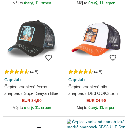
Capslab
Měj to
úterý, 11. srpen
Měj to
úterý, 11. srpen
(4.8)
(4.8)
Capslab
Capslab
Čepice zaoblená černá
Čepice zaoblená bílá
snapback Super Saiyan Blue
snapback DB3 GOK2 Son
CAS GOK1 Son Goku
Goku Dragon Ball Capslab
EUR 34,90
EUR 34,90
Dragon Ball Capslab
Měj to
úterý, 11. srpen
Měj to
úterý, 11. srpen