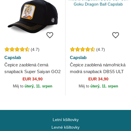
(4.7)
(4.7)
Capslab
Capslab
Čepice zaoblená černá
Čepice zaoblená námořnická
snapback Super Saiyan GO2
modrá snapback DBS5 ULT
Son Goku Dragon Ball
Son Goku Dragon Ball
EUR 34,90
EUR 34,90
Capslab
Capslab
Měj to
úterý, 11. srpen
Měj to
úterý, 11. srpen
Letní kšiltovky
Levné kšiltovky