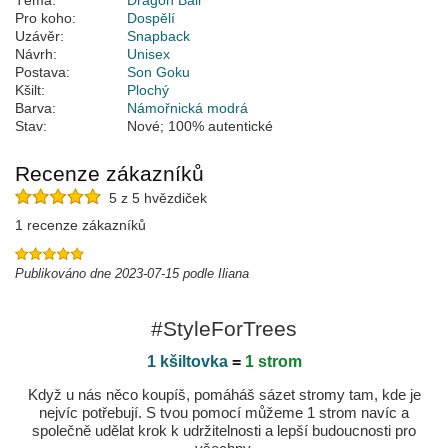
Téma:
Dragon Ball
Pro koho:
Dospělí
Uzávěr:
Snapback
Návrh:
Unisex
Postava:
Son Goku
Kšilt:
Plochý
Barva:
Námořnická modrá
Stav:
Nové; 100% autentické
Recenze zákazníků
5 z 5 hvězdiček
1 recenze zákazníků
Publikováno dne 2023-07-15 podle Iliana
#StyleForTrees
1 kšiltovka
=
1 strom
Když u nás něco koupíš, pomáháš sázet stromy tam, kde je
nejvíc potřebují. S tvou pomocí můžeme 1 strom navíc a
společně udělat krok k udržitelnosti a lepší budoucnosti pro