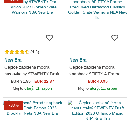
(4.3)
New Era
New Era
Čepice zaoblená modrá
Čepice zaoblená modrá
nastavitelný 9TWENTY Draft
snapback 9FIFTY A Frame
Edition 2023 Golden State
Precurved Hardwood
EUR
31,95
EUR 22,37
EUR 40,95
Warriors NBA New Era
Classics Golden State
Měj to
úterý, 11. srpen
Měj to
úterý, 11. srpen
Warriors...
-30%