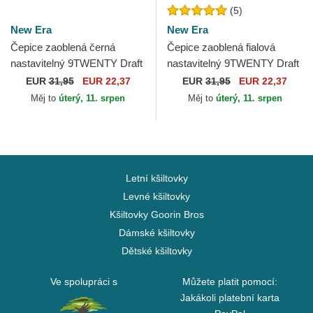
(5)
New Era
New Era
Čepice zaoblená černá
Čepice zaoblená fialová
nastavitelný 9TWENTY Draft
nastavitelný 9TWENTY Draft
Edition 2023 Portland Trail
Edition 2023 Phoenix Suns
EUR
31,95
EUR 22,37
EUR
31,95
EUR 22,37
Blazers NBA New Era
NBA New Era
Měj to
úterý, 11. srpen
Měj to
úterý, 11. srpen
Letní kšiltovky
Levné kšiltovky
Kšiltovky Goorin Bros
Dámské kšiltovky
Dětské kšiltovky
Ve spolupráci s
Můžete platit pomocí:
Jakákoli platební karta