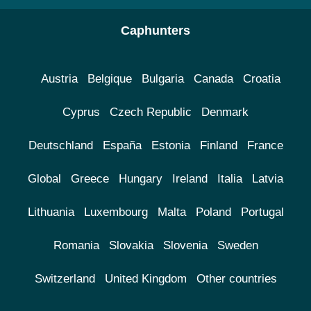
Caphunters
Austria
Belgique
Bulgaria
Canada
Croatia
Cyprus
Czech Republic
Denmark
Deutschland
España
Estonia
Finland
France
Global
Greece
Hungary
Ireland
Italia
Latvia
Lithuania
Luxembourg
Malta
Poland
Portugal
Romania
Slovakia
Slovenia
Sweden
Switzerland
United Kingdom
Other countries