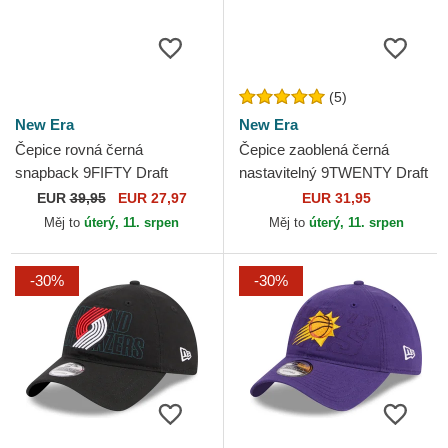
(5)
New Era
New Era
Čepice rovná černá
Čepice zaoblená černá
snapback 9FIFTY Draft
nastavitelný 9TWENTY Draft
Edition 2023 Brooklyn Nets
Edition 2023 Orlando Magic
EUR
39,95
EUR 27,97
EUR 31,95
NBA New Era
NBA New Era
Měj to
úterý, 11. srpen
Měj to
úterý, 11. srpen
-30%
-30%