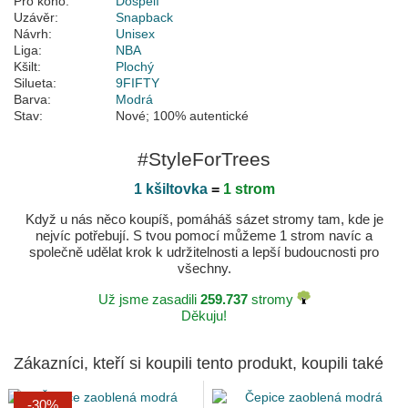
Pro koho:
Dospělí
Uzávěr:
Snapback
Návrh:
Unisex
Liga:
NBA
Kšilt:
Plochý
Silueta:
9FIFTY
Barva:
Modrá
Stav:
Nové; 100% autentické
#StyleForTrees
1 kšiltovka
=
1 strom
Když u nás něco koupíš, pomáháš sázet stromy tam, kde je
nejvíc potřebují. S tvou pomocí můžeme 1 strom navíc a
společně udělat krok k udržitelnosti a lepší budoucnosti pro
všechny.
Už jsme zasadili
259.737
stromy
Děkuju!
Zákazníci, kteří si koupili tento produkt, koupili také
-30%