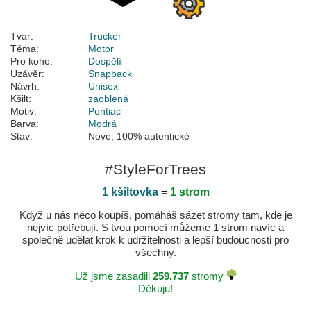
Tvar:
Trucker
Téma:
Motor
Pro koho:
Dospělí
Uzávěr:
Snapback
Návrh:
Unisex
Kšilt:
zaoblená
Motiv:
Pontiac
Barva:
Modrá
Stav:
Nové; 100% autentické
#StyleForTrees
1 kšiltovka
=
1 strom
Když u nás něco koupíš, pomáháš sázet stromy tam, kde je
nejvíc potřebují. S tvou pomocí můžeme 1 strom navíc a
společně udělat krok k udržitelnosti a lepší budoucnosti pro
všechny.
Už jsme zasadili
259.737
stromy
Děkuju!