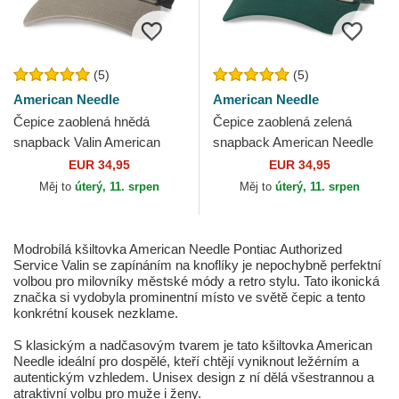
(5)
(5)
American Needle
American Needle
Čepice zaoblená hnědá
Čepice zaoblená zelená
snapback Valin American
snapback American Needle
Needle
EUR 34,95
EUR 34,95
Měj to
úterý, 11. srpen
Měj to
úterý, 11. srpen
Modrobílá kšiltovka American Needle Pontiac Authorized
Service Valin se zapínáním na knoflíky je nepochybně perfektní
volbou pro milovníky městské módy a retro stylu. Tato ikonická
značka si vydobyla prominentní místo ve světě čepic a tento
konkrétní kousek nezklame.
S klasickým a nadčasovým tvarem je tato kšiltovka American
Needle ideální pro dospělé, kteří chtějí vyniknout ležérním a
autentickým vzhledem. Unisex design z ní dělá všestrannou a
atraktivní volbu pro muže i ženy.