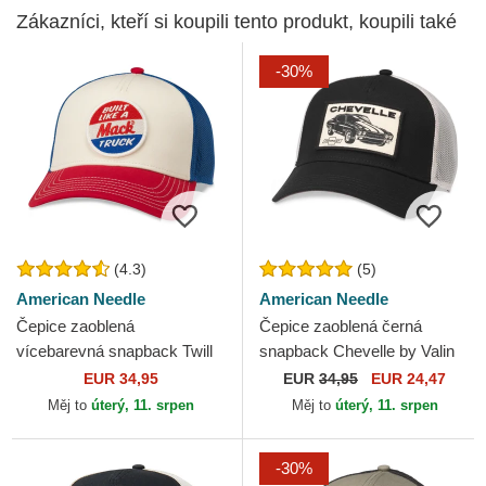
Zákazníci, kteří si koupili tento produkt, koupili také
-30%
(4.3)
(5)
American Needle
American Needle
Čepice zaoblená
Čepice zaoblená černá
vícebarevná snapback Twill
snapback Chevelle by Valin
Valin Patch American Needle
American Needle
EUR 34,95
EUR
34,95
EUR 24,47
Měj to
úterý, 11. srpen
Měj to
úterý, 11. srpen
-30%