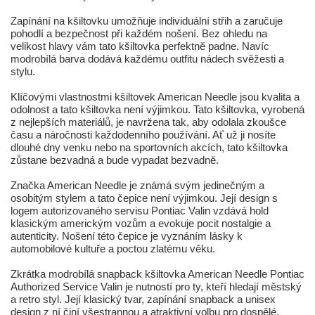
Zapínání na kšiltovku umožňuje individuální střih a zaručuje
pohodlí a bezpečnost při každém nošení. Bez ohledu na
velikost hlavy vám tato kšiltovka perfektně padne. Navíc
modrobílá barva dodává každému outfitu nádech svěžesti a
stylu.
Klíčovými vlastnostmi kšiltovek American Needle jsou kvalita a
odolnost a tato kšiltovka není výjimkou. Tato kšiltovka, vyrobená
z nejlepších materiálů, je navržena tak, aby odolala zkoušce
času a náročnosti každodenního používání. Ať už ji nosíte
dlouhé dny venku nebo na sportovních akcích, tato kšiltovka
zůstane bezvadná a bude vypadat bezvadně.
Značka American Needle je známá svým jedinečným a
osobitým stylem a tato čepice není výjimkou. Její design s
logem autorizovaného servisu Pontiac Valin vzdává hold
klasickým americkým vozům a evokuje pocit nostalgie a
autenticity. Nošení této čepice je vyznáním lásky k
automobilové kultuře a poctou zlatému věku.
Zkrátka modrobílá snapback kšiltovka American Needle Pontiac
Authorized Service Valin je nutností pro ty, kteří hledají městský
a retro styl. Její klasický tvar, zapínání snapback a unisex
design z ní činí všestrannou a atraktivní volbu pro dospělé.