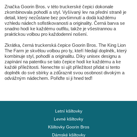
Značka Goorin Bros. v této truckerské čepici dokonale
zkombinovala pohodlí a styl. Vyšívaný lev na přední straně je
detail, který nezůstane bez povšimnutí a dodá každému
vzhledu nádech sofistikovanosti a originality. Černá barva se
snadno hodí ke každému outfitu, takže je všestrannou a
praktickou volbou pro každodenní nošení.
Zkrátka, černá truckerská čepice Goorin Bros. The King Lion
The Farm je skvělou volbou pro ty, kteří hledají doplněk, který
kombinuje styl, pohodlí a originalitu. Díky unisex designu a
zapínání na patentku se tato čepice hodí ke každému a ke
každé příležitosti. Nenechte si ujít příležitost přidat si tento
doplněk do své sbírky a zdůraznit svou osobnost divokým a
odvážným nádechem. Pořiďte si ji hned teď!
Letní kšiltovky
Levné kšiltovky
Kšiltovky Goorin Bros
Dámské kšiltovky