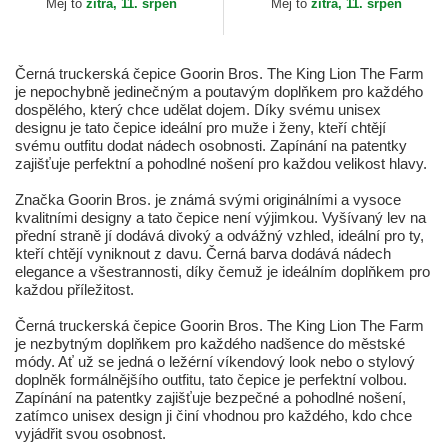
Měj to
zítra, 11. srpen
Měj to
zítra, 11. srpen
Černá truckerská čepice Goorin Bros. The King Lion The Farm
je nepochybně jedinečným a poutavým doplňkem pro každého
dospělého, který chce udělat dojem. Díky svému unisex
designu je tato čepice ideální pro muže i ženy, kteří chtějí
svému outfitu dodat nádech osobnosti. Zapínání na patentky
zajišťuje perfektní a pohodlné nošení pro každou velikost hlavy.
Značka Goorin Bros. je známá svými originálními a vysoce
kvalitními designy a tato čepice není výjimkou. Vyšívaný lev na
přední straně jí dodává divoký a odvážný vzhled, ideální pro ty,
kteří chtějí vyniknout z davu. Černá barva dodává nádech
elegance a všestrannosti, díky čemuž je ideálním doplňkem pro
každou příležitost.
Černá truckerská čepice Goorin Bros. The King Lion The Farm
je nezbytným doplňkem pro každého nadšence do městské
módy. Ať už se jedná o ležérní víkendový look nebo o stylový
doplněk formálnějšího outfitu, tato čepice je perfektní volbou.
Zapínání na patentky zajišťuje bezpečné a pohodlné nošení,
zatímco unisex design ji činí vhodnou pro každého, kdo chce
vyjádřit svou osobnost.