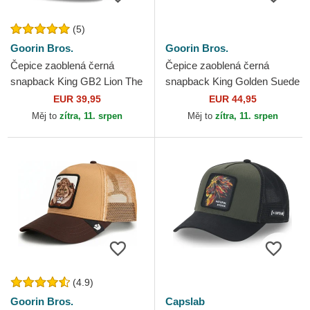
(5)
Goorin Bros.
Goorin Bros.
Čepice zaoblená černá
Čepice zaoblená černá
snapback King GB2 Lion The
snapback King Golden Suede
Rocker The Farm Goorin
The Farm Goorin Bros.
EUR 39,95
EUR 44,95
Bros.
Měj to
zítra, 11. srpen
Měj to
zítra, 11. srpen
(4.9)
Goorin Bros.
Capslab