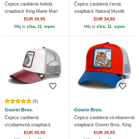
Čepice zaoblená hnědá
Čepice zaoblená černá
snapback King Mane Man
snapback Natural Mystik
The Farm Goorin Bros.
MYS Lev Mytologická
EUR 39,95
EUR 34,90
stvoření Capslab
Měj to
zítra, 11. srpen
Měj to
zítra, 11. srpen
(5)
Goorin Bros.
Goorin Bros.
Čepice zaoblená
Čepice zaoblená vícebarevná
vícebarevná snapback
snapback Goorin Bros. King
Empire Courtside The Farm
Team Tiger Original Recipe
EUR 49,95
EUR 39,95
Goorin Bros.
Team Pride The...