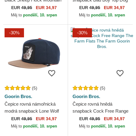
The Farm Flats The Farm
The Farm Flats The Farm
EUR
49,95
EUR 34,97
EUR
49,95
EUR 34,97
Goorin Bros.
Goorin Bros.
Měj to
pondělí, 10. srpen
Měj to
pondělí, 10. srpen
-30%
-30%
(5)
(5)
Goorin Bros.
Goorin Bros.
Čepice rovná námořnická
Čepice rovná hnědá
modrá snapback Lone Wolf
snapback Cock Free Range
One Pack The Farm Flats
The Farm Flats The Farm
EUR
49,95
EUR 34,97
EUR
49,95
EUR 34,97
The Farm Goorin Bros.
Goorin Bros.
Měj to
pondělí, 10. srpen
Měj to
pondělí, 10. srpen