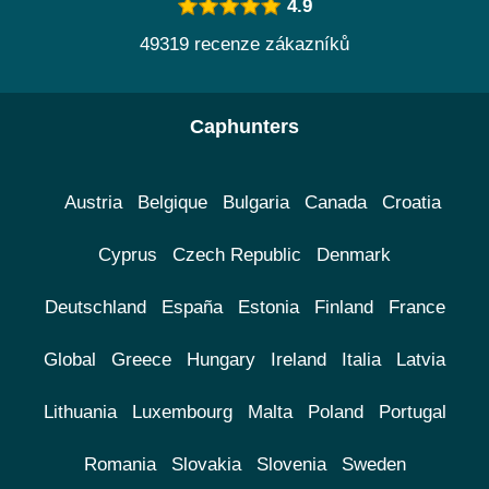
4.9
49319 recenze zákazníků
Caphunters
Austria
Belgique
Bulgaria
Canada
Croatia
Cyprus
Czech Republic
Denmark
Deutschland
España
Estonia
Finland
France
Global
Greece
Hungary
Ireland
Italia
Latvia
Lithuania
Luxembourg
Malta
Poland
Portugal
Romania
Slovakia
Slovenia
Sweden