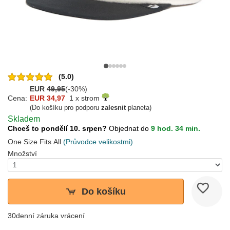
(5.0)
EUR
49,95
(-30%)
Cena:
EUR 34,97
1 x strom
(Do košíku pro podporu
zalesnit
planeta)
Skladem
Chceš to pondělí 10. srpen?
Objednat do
9 hod. 34 min.
One Size Fits All
(Průvodce velikostmi)
Množství
Do košíku
30denní záruka vrácení