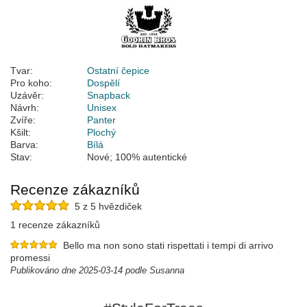
Tvar:
Ostatní čepice
Pro koho:
Dospělí
Uzávěr:
Snapback
Návrh:
Unisex
Zvíře:
Panter
Kšilt:
Plochý
Barva:
Bílá
Stav:
Nové; 100% autentické
Recenze zákazníků
5 z 5 hvězdiček
1 recenze zákazníků
Bello ma non sono stati rispettati i tempi di arrivo
promessi
Publikováno dne 2025-03-14 podle Susanna