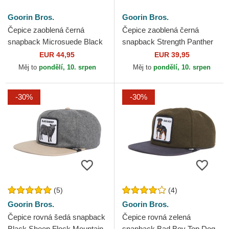
Goorin Bros.
Goorin Bros.
Čepice zaoblená černá
Čepice zaoblená černá
snapback Microsuede Black
snapback Strength Panther
Panther The Farm Goorin
The Farm Goorin Bros.
EUR 44,95
EUR 39,95
Bros.
Měj to
pondělí, 10. srpen
Měj to
pondělí, 10. srpen
-30%
-30%
(5)
(4)
Goorin Bros.
Goorin Bros.
Čepice rovná šedá snapback
Čepice rovná zelená
Black Sheep Flock Mountain
snapback Bad Boy Top Dog