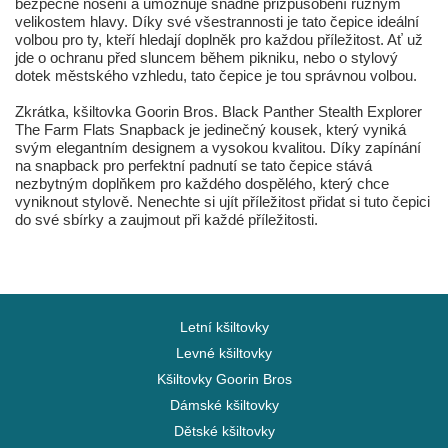
bezpečné nošení a umožňuje snadné přizpůsobení různým
velikostem hlavy. Díky své všestrannosti je tato čepice ideální
volbou pro ty, kteří hledají doplněk pro každou příležitost. Ať už
jde o ochranu před sluncem během pikniku, nebo o stylový
dotek městského vzhledu, tato čepice je tou správnou volbou.
Zkrátka, kšiltovka Goorin Bros. Black Panther Stealth Explorer
The Farm Flats Snapback je jedinečný kousek, který vyniká
svým elegantním designem a vysokou kvalitou. Díky zapínání
na snapback pro perfektní padnutí se tato čepice stává
nezbytným doplňkem pro každého dospělého, který chce
vyniknout stylově. Nenechte si ujít příležitost přidat si tuto čepici
do své sbírky a zaujmout při každé příležitosti.
Letní kšiltovky
Levné kšiltovky
Kšiltovky Goorin Bros
Dámské kšiltovky
Dětské kšiltovky