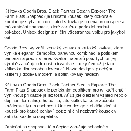
Kšiltovka Goorin Bros. Black Panther Stealth Explorer The
Farm Flats Snapback je unikátní kousek, který dokonale
kombinuje styl a pohodlí. Tato kšiltovka je určena pro dospělé a
má zapínání snapback, které zaručuje perfektní padnutí
pokaždé. Unisex design z ní činí všestrannou volbu pro jakýkoli
outfit.
Goorin Bros. vytvořili ikonický kousek s touto kšiltovkou, která
vyniká elegantní černobílou barevnou kombinací a potiskem
pantera na přední straně. Kvalita materiálů použitých při její
výrobě zaručuje odolnost a trvanlivost, díky čemuž je tato
kšiltovka dlouhodobou investicí. Navíc design s plochým
kšiltem jí dodává moderní a sofistikovaný nádech.
Kšiltovka Goorin Bros. Black Panther Stealth Explorer The
Farm Flats Snapback je perfektním doplňkem pro ty, kteří chtějí
vyniknout při každé příležitosti. Ať už jde o ležérní vzhled nebo o
doplnění formálnějšího outfitu, tato kšiltovka se přizpůsobí
každému stylu a osobnosti. Unisex design z ní dělá ideální
kousek pro každé pohlaví, což z ní činí nezbytný kousek v
šatníku každého dospělého.
Zapínání na snapback této čepice zaručuje pohodlné a